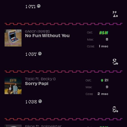
Obecność w 
1 071
7.
​eAeon (이이언)
Ost:
No Fun Without You
Poprzednia p
8
Max:
Najwyższa p
1
msc
Czas:
Obecność w 
1 057
8.
Topic
ft.
Becky G
21
Ost.:
Sorry Papi
Poprzednia p
9
Max:
Najwyższa po
2
msc
Czas:
Obecność w r
1 038
9.