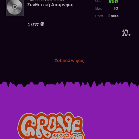
Pikos
ft.
Solmeister
Ost:
Συνθετική Απάρνηση
Poprzednia p
10
Max:
Najwyższa p
1
msc
Czas:
Obecność w 
1 017
10.
Zobacz więcej