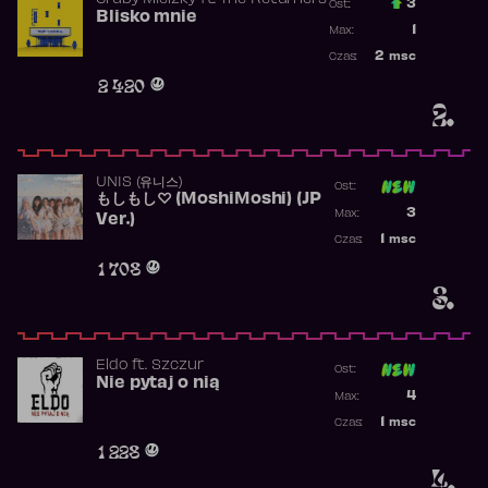
Gruby Mielzky
ft.
The Returners
3
Ost.:
Blisko mnie
Poprzednia p
1
Max:
Najwyższa po
2
msc
Czas:
Obecność w r
2 420
2.
UNIS (유니스)
Ost:
もしもし♡ (MoshiMoshi) (JP
Poprzednia p
3
Max:
Ver.)
Najwyższa p
1
msc
Czas:
Obecność w 
1 708
3.
Eldo
ft.
Szczur
Ost:
Nie pytaj o nią
Poprzednia p
4
Max:
Najwyższa p
1
msc
Czas:
Obecność w 
1 228
4.