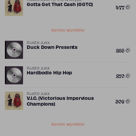
Ruste Juxx
ft.
The Arcitype
Gotta Get That Cash (GGTC)
477
Koniec wyników
Ruste Juxx
Duck Down Presents
295
Ruste Juxx
Hardbodie Hip Hop
270
Ruste Juxx
V.I.C. (Victorious Impervious
306
Champions)
Koniec wyników