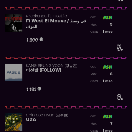
Freekence
ft.
Hostile
Ost:
Fi West El Mouve / في وسط
Poprzednia p
5
Max:
الموف
Najwyższa p
1
msc
Czas:
Obecność w 
1 200
5.
KANG SEUNG YOON (강승윤)
Ost:
버선발 (FOLLOW)
Poprzednia p
6
Max:
Najwyższa p
1
msc
Czas:
Obecność w 
1 181
6.
Shin Soo Hyun (신수현)
Ost:
UZA
Poprzednia p
7
Max:
Najwyższa p
1
msc
Czas: