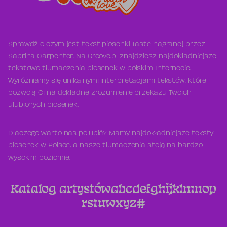
Sprawdź o czym jest tekst piosenki Taste nagranej przez
Sabrina Carpenter. Na Groove.pl znajdziesz najdokładniejsze
tekstowo tłumaczenia piosenek w polskim Internecie.
Wyróżniamy się unikalnymi interpretacjami tekstów, które
pozwolą Ci na dokładne zrozumienie przekazu Twoich
ulubionych piosenek.
Dlaczego warto nas polubić? Mamy najdokładniejsze teksty
piosenek w Polsce, a nasze tłumaczenia stoją na bardzo
wysokim poziomie.
Katalog artystów
a
b
c
d
e
f
g
h
i
j
k
l
m
n
o
p
r
s
t
u
w
x
y
z
#