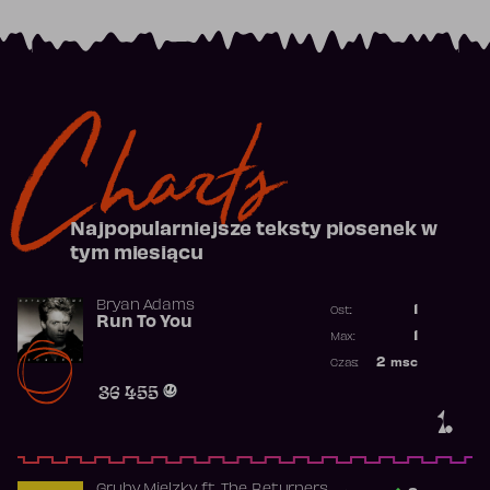
Charts
Najpopularniejsze teksty piosenek w
tym miesiącu
Bryan Adams
1
Ost.:
Run To You
Poprzednia p
1
Max:
Najwyższa po
2
msc
Czas:
Obecność w r
36 455
1.