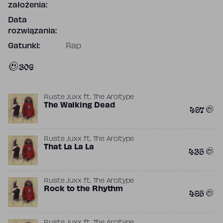
założenia:
Data
rozwiązania:
Gatunki:
Rap
306
Ruste Juxx
ft.
The Arcitype
The Walking Dead
497
Ruste Juxx
ft.
The Arcitype
That La La La
435
Ruste Juxx
ft.
The Arcitype
Rock to the Rhythm
495