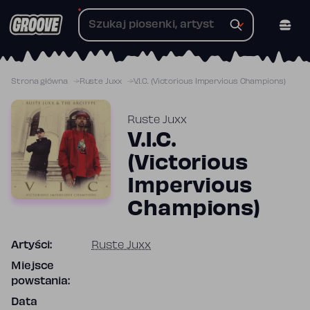
Przejdź
do
treści
Strona główna
Ruste Juxx
V.I.C. (Victorious Impervious Champions)
Ruste Juxx
V.I.C.
(Victorious
Impervious
Champions)
Artyści:
Ruste Juxx
Miejsce
powstania:
Data