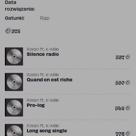
Data
rozwiązania:
Gatunki:
Rap
372
R.Wan
ft.
K-Mille
Silence radio
537
R.Wan
ft.
K-Mille
Quand on est riche
550
R.Wan
ft.
K-Mille
Pro-log
546
R.Wan
ft.
K-Mille
Long song single
708