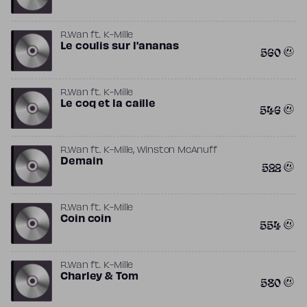
R.Wan
ft.
K-Mille
Le coulis sur l'ananas
560
R.Wan
ft.
K-Mille
Le coq et la caille
546
,
R.Wan
ft.
K-Mille
Winston McAnuff
Demain
522
R.Wan
ft.
K-Mille
Coin coin
554
R.Wan
ft.
K-Mille
Charley & Tom
580