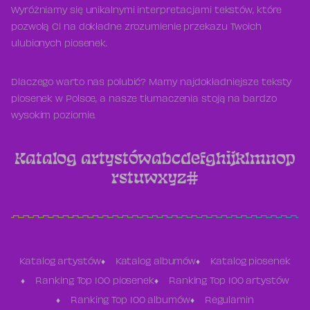
Wyróżniamy się unikalnymi interpretacjami tekstów, które
pozwolą Ci na dokładne zrozumienie przekazu Twoich
ulubionych piosenek.
Dlaczego warto nas polubić? Mamy najdokładniejsze teksty
piosenek w Polsce, a nasze tłumaczenia stoją na bardzo
wysokim poziomie.
Katalog artystów
a
b
c
d
e
f
g
h
i
j
k
l
m
n
o
p
r
s
t
u
w
x
y
z
#
Katalog artystów
Katalog albumów
Katalog piosenek
Ranking Top 100 piosenek
Ranking Top 100 artystów
Ranking Top 100 albumów
Regulamin