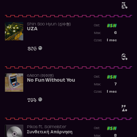
5.
Shin Soo Hyun (신수현)
Ost:
UZA
Poprzednia p
6
Max:
Najwyższa p
1
msc
Czas:
Obecność w 
805
6.
​eAeon (이이언)
Ost:
No Fun Without You
Poprzednia p
7
Max:
Najwyższa p
1
msc
Czas:
Obecność w 
764
7.
Pikos
ft.
Solmeister
Ost:
Συνθετική Απάρνηση
Poprzednia p
8
Max: