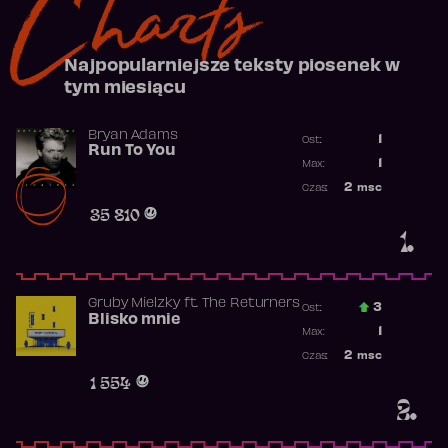
Charts
Najpopularniejsze teksty piosenek w
tym miesiącu
Bryan Adams
1
Ost.:
Run To You
Poprzednia p
1
Max:
Najwyższa po
2
msc
Czas:
Obecność w r
35 810
1.
Gruby Mielzky
ft.
The Returners
3
Ost.:
Blisko mnie
Poprzednia p
1
Max:
Najwyższa po
2
msc
Czas:
Obecność w r
1 554
2.