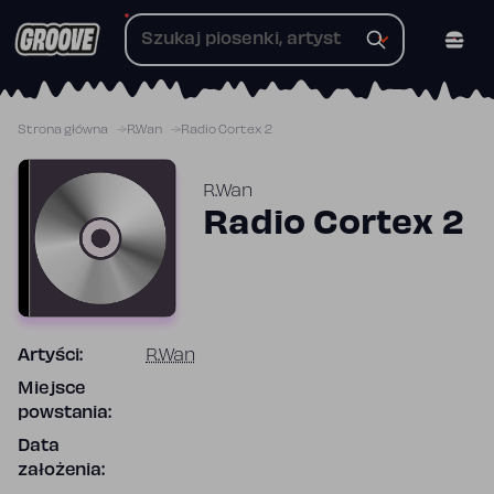
Przejdź
do
treści
Strona główna
R.Wan
Radio Cortex 2
R.Wan
Radio Cortex 2
Artyści:
R.Wan
Miejsce
powstania:
Data
założenia: