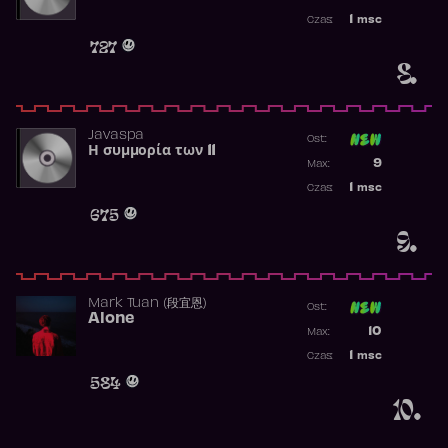
Najwyższa p
1
msc
Czas:
Obecność w 
727
8.
Javaspa
Ost:
Η συμμορία των 11
Poprzednia p
9
Max:
Najwyższa p
1
msc
Czas:
Obecność w 
675
9.
Mark Tuan (段宜恩)
Ost:
Alone
Poprzednia p
10
Max:
Najwyższa p
1
msc
Czas:
Obecność w 
584
10.