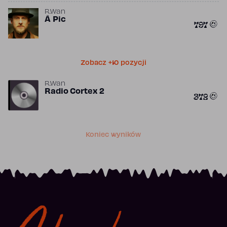
R.Wan
À Pic
797
Zobacz +10 pozycji
R.Wan
Radio Cortex 2
372
Koniec wyników