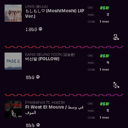
UNIS (유니스)
Ost:
もしもし♡ (MoshiMoshi) (JP
Poprzednia p
3
Max:
Ver.)
Najwyższa p
1
msc
Czas:
Obecność w 
1 245
3.
KANG SEUNG YOON (강승윤)
Ost:
버선발 (FOLLOW)
Poprzednia p
4
Max:
Najwyższa p
1
msc
Czas:
Obecność w 
846
4.
Freekence
ft.
Hostile
Ost:
Fi West El Mouve / في وسط
Poprzednia p
5
Max:
الموف
Najwyższa p
1
msc
Czas:
Obecność w 
844