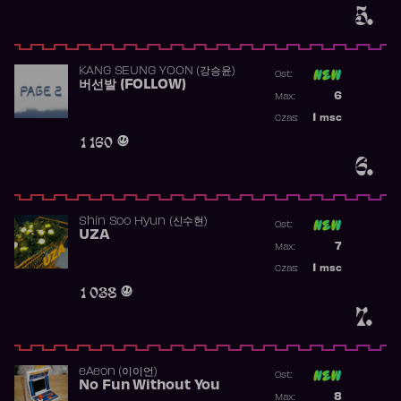
5.
KANG SEUNG YOON (강승윤)
Ost:
버선발 (FOLLOW)
Poprzednia p
6
Max:
Najwyższa p
1
msc
Czas:
Obecność w 
1 160
6.
Shin Soo Hyun (신수현)
Ost:
UZA
Poprzednia p
7
Max:
Najwyższa p
1
msc
Czas:
Obecność w 
1 038
7.
​eAeon (이이언)
Ost:
No Fun Without You
Poprzednia p
8
Max: