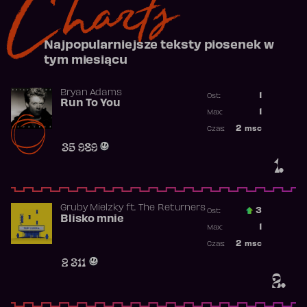
Charts
Najpopularniejsze teksty piosenek w
tym miesiącu
Bryan Adams
1
Ost.:
Run To You
Poprzednia p
1
Max:
Najwyższa po
2
msc
Czas:
Obecność w r
35 989
1.
Gruby Mielzky
ft.
The Returners
3
Ost.:
Blisko mnie
Poprzednia p
1
Max:
Najwyższa po
2
msc
Czas:
Obecność w r
2 311
2.