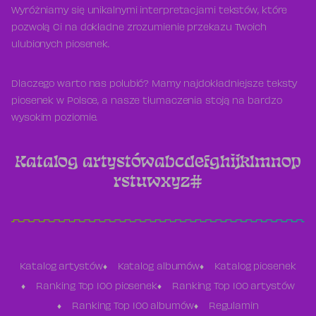
Wyróżniamy się unikalnymi interpretacjami tekstów, które
pozwolą Ci na dokładne zrozumienie przekazu Twoich
ulubionych piosenek.
Dlaczego warto nas polubić? Mamy najdokładniejsze teksty
piosenek w Polsce, a nasze tłumaczenia stoją na bardzo
wysokim poziomie.
Katalog artystów
a
b
c
d
e
f
g
h
i
j
k
l
m
n
o
p
r
s
t
u
w
x
y
z
#
Katalog artystów
Katalog albumów
Katalog piosenek
Ranking Top 100 piosenek
Ranking Top 100 artystów
Ranking Top 100 albumów
Regulamin