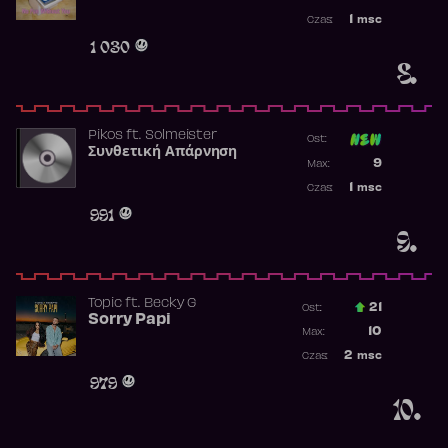
Najwyższa p
1
msc
Czas:
Obecność w 
1 030
8.
Pikos
ft.
Solmeister
Ost:
Συνθετική Απάρνηση
Poprzednia p
9
Max:
Najwyższa p
1
msc
Czas:
Obecność w 
991
9.
Topic
ft.
Becky G
21
Ost.:
Sorry Papi
Poprzednia p
10
Max:
Najwyższa po
2
msc
Czas:
Obecność w r
979
10.