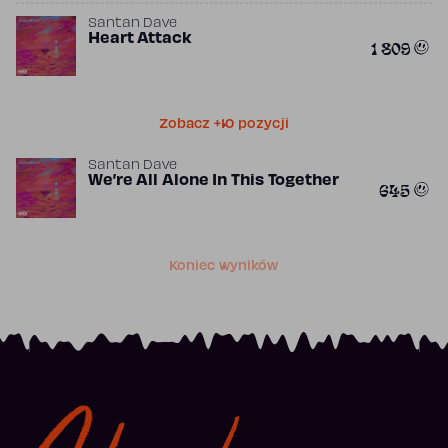
Santan Dave
Heart Attack
1 809
Zobacz +10 pozycji
Santan Dave
We’re All Alone In This Together
645
Koniec wyników