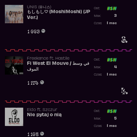
UNIS (유니스)
Ost:
もしもし♡ (MoshiMoshi) (JP
Poprzednia p
3
Max:
Ver.)
Najwyższa p
1
msc
Czas:
Obecność w 
1 663
3.
Freekence
ft.
Hostile
Ost:
Fi West El Mouve / في وسط
Poprzednia p
4
Max:
الموف
Najwyższa p
1
msc
Czas:
Obecność w 
1 174
4.
Eldo
ft.
Szczur
Ost:
Nie pytaj o nią
Poprzednia p
5
Max:
Najwyższa p
1
msc
Czas:
Obecność w 
1 168