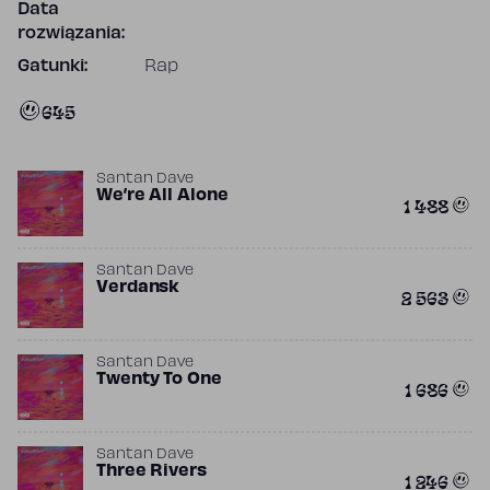
Data
rozwiązania:
Gatunki:
Rap
645
Santan Dave
We’re All Alone
1 488
Santan Dave
Verdansk
2 563
Santan Dave
Twenty To One
1 686
Santan Dave
Three Rivers
1 246