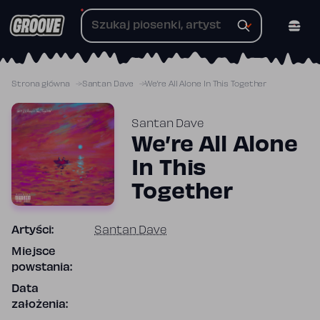
Przejdź
do
treści
Strona główna
Santan Dave
We’re All Alone In This Together
Santan Dave
We’re All Alone
In This
Together
Artyści:
Santan Dave
Miejsce
powstania:
Data
założenia: