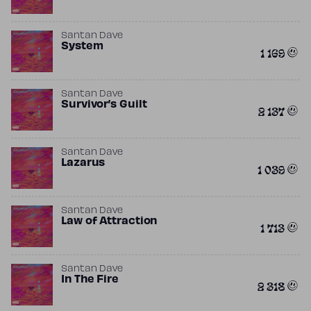
Santan Dave
System
1 169
Santan Dave
Survivor’s Guilt
2 137
Santan Dave
Lazarus
1 039
Santan Dave
Law of Attraction
1 713
Santan Dave
In The Fire
2 318