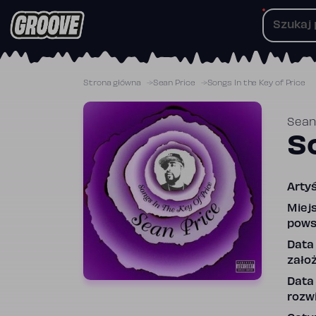
Przejdź
do
treści
Strona główna
Sean Price
Songs In the Key of Price
Sean
S
Artyś
Miej
pows
Data
założ
Data
rozwi