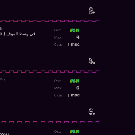
2.
le
Ost:
Fi West El Mouve / في وسط الموف
Poprzednia pozycja
4
Max:
Najwyższa pozycja
1
msc
Czas:
Obecność w rankingu
4.
수현)
Ost:
Poprzednia pozycja
6
Max:
Najwyższa pozycja
1
msc
Czas:
Obecność w rankingu
6.
Ost: