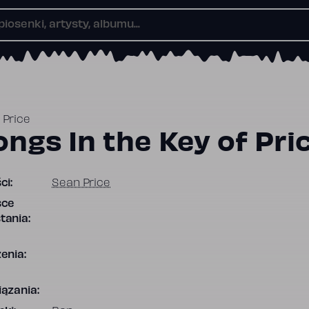
 Price
ongs In the Key of Pri
ci:
Sean Price
sce
tania:
enia:
ązania: