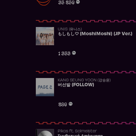
35 856
UNIS (유니스)
もしもし♡ (MoshiMoshi) (JP Ver.)
1 353
KANG SEUNG YOON (강승윤)
버선발 (FOLLOW)
896
Pikos
ft.
Solmeister