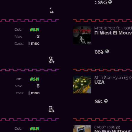
1 845
1.
Freekence
ft.
Hosti
Ost:
Poprzednia pozycja
3
Max:
Najwyższa pozycja
1
msc
Czas:
Obecność w rankingu
984
3.
Shin Soo Hyun (신
Ost:
UZA
Poprzednia pozycja
5
Max:
Najwyższa pozycja
1
msc
Czas:
Obecność w rankingu
861
5.
​eAeon (이이언)
Ost: