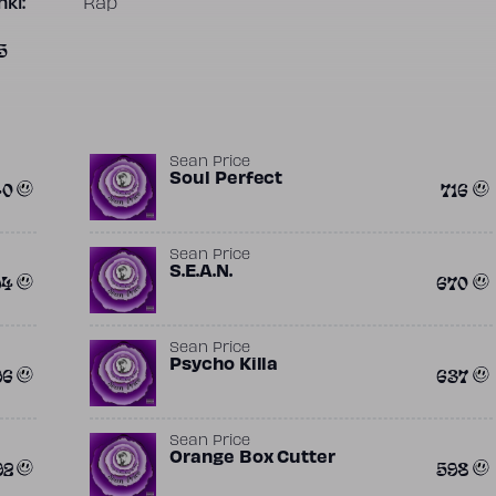
ki:
Rap
5
Sean Price
Soul Perfect
40
716
Sean Price
S.E.A.N.
94
670
Sean Price
Psycho Killa
96
637
Sean Price
Orange Box Cutter
92
598