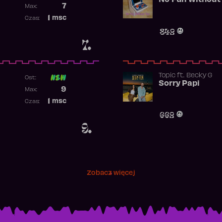
No Fun Without
Poprzednia pozycja
7
Max:
Najwyższa pozycja
1
msc
Czas:
Obecność w rankingu
842
7.
Topic
ft.
Becky G
Ost:
Sorry Papi
Poprzednia pozycja
9
Max:
Najwyższa pozycja
1
msc
Czas:
Obecność w rankingu
662
9.
Zobacz więcej