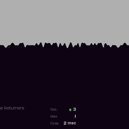
he Returners
3
Ost.:
Poprzednia pozycja
1
Max:
Najwyższa pozycja
2
msc
Czas:
Obecność w rankingu