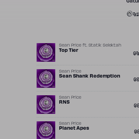
Gatun
41
Sean Price
ft.
Statik Selektah
Top Tier
6
Sean Price
Sean Shank Redemption
6
Sean Price
RNS
6
Sean Price
Planet Apes
6