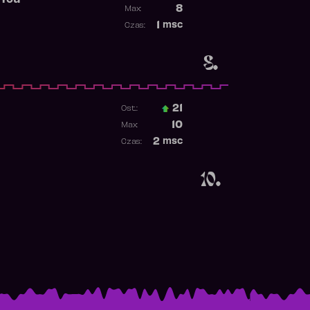
 You
Poprzednia pozycja
8
Max:
Najwyższa pozycja
1
msc
Czas:
Obecność w rankingu
8.
21
Ost.:
Poprzednia pozycja
10
Max:
Najwyższa pozycja
2
msc
Czas:
Obecność w rankingu
10.