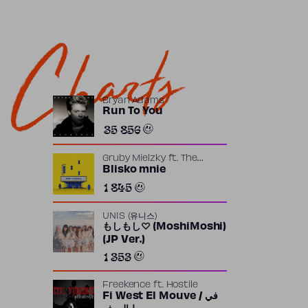
Charts
Bryan Adams
Run To You
35 856
Gruby Mielzky
ft.
The
Returners
Blisko mnie
1 845
UNIS (유니스)
もしもし♡ (MoshiMoshi)
(JP Ver.)
1 353
Freekence
ft.
Hostile
Fi West El Mouve / في