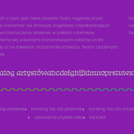
ź o czym jest tekst piosenki Taste nagranej przez
Dl
a Carpenter. Na Groove.pl znajdziesz najdokładniejsze
na
wo tłumaczenia piosenek w polskim Internecie.
tł
iamy się unikalnymi interpretacjami tekstów, które
ą Ci na dokładne zrozumienie przekazu Twoich ulubionych
ek.
alog artystów
a
b
c
d
e
f
g
h
i
j
k
l
m
n
o
p
r
s
t
u
w
x
log piosenek
Ranking Top 100 piosenek
Ranking Top 100 arty
Ustawienia prywatności
Kontakt