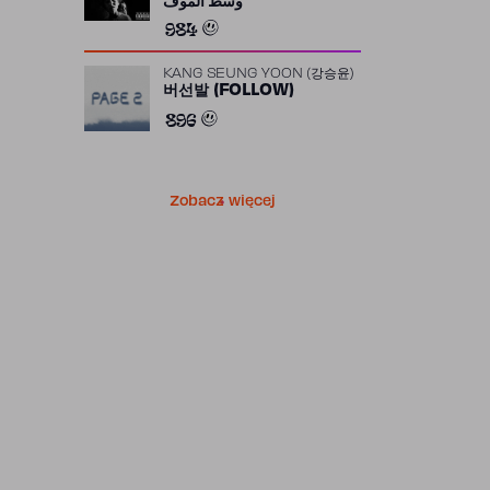
وسط الموف
984
KANG SEUNG YOON (강승윤)
버선발 (FOLLOW)
896
Zobacz więcej