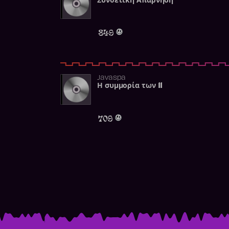
Συνθετική Απάρνηση
849
Javaspa
Η συμμορία των 11
709