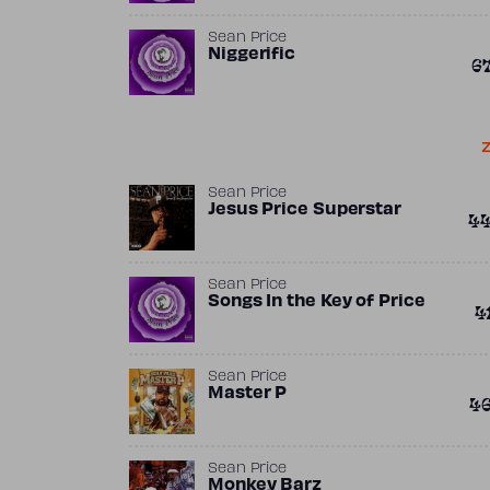
Sean Price
Niggerific
6
Z
Sean Price
Jesus Price Superstar
4
Sean Price
Songs In the Key of Price
4
Sean Price
Master P
4
Sean Price
Monkey Barz