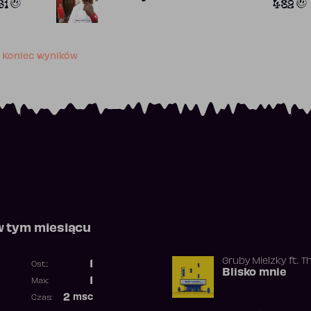
31
482
Koniec wyników
w tym miesiącu
Gruby Mielzky
ft.
T
1
Ost.:
Blisko mnie
Poprzednia pozycja
1
Max:
Najwyższa pozycja
2
msc
Czas:
Obecność w rankingu