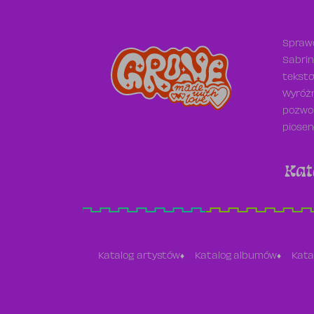
Sprawd
Sabrin
teksto
Wyróżn
pozwol
piosen
Kat
Katalog artystów
Katalog albumów
Kata