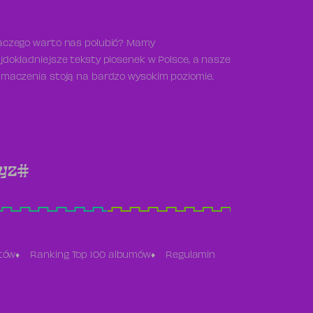
aczego warto nas polubić? Mamy
jdokładniejsze teksty piosenek w Polsce, a nasze
umaczenia stoją na bardzo wysokim poziomie.
y
z
#
stów
Ranking Top 100 albumów
Regulamin