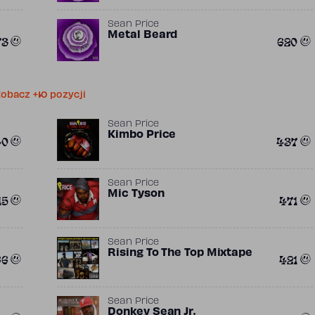
Sean Price
Metal Beard
73
620
obacz +10 pozycji
Sean Price
Kimbo Price
40
437
Sean Price
Mic Tyson
15
471
Sean Price
Rising To The Top Mixtape
66
421
Sean Price
Donkey Sean Jr.