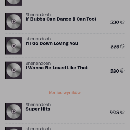
Shenandoah
If Bubba Can Dance (I Can Too)
530
Shenandoah
I'll Go Down Loving You
559
Shenandoah
I Wanna Be Loved Like That
530
Koniec wyników
Shenandoah
Super Hits
442
Shenandoah