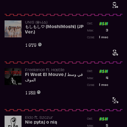
2.
UNIS (유니스)
Ost:
もしもし♡ (MoshiMoshi) (JP
Poprzednia p
3
Max:
Ver.)
Najwyższa p
1
msc
Czas:
Obecność w 
1 676
3.
Freekence
ft.
Hostile
Ost:
Fi West El Mouve / في وسط
Poprzednia p
4
Max:
الموف
Najwyższa p
1
msc
Czas:
Obecność w 
1 182
4.
Eldo
ft.
Szczur
Ost:
Nie pytaj o nią
Poprzednia p
5
Max: