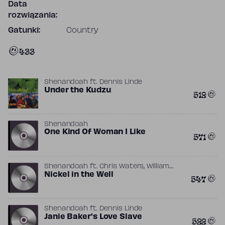
Data
rozwiązania:
Gatunki:
Country
433
Shenandoah
ft.
Dennis Linde
Under the Kudzu
512
Shenandoah
One Kind Of Woman I Like
571
,
Shenandoah
ft.
Chris Waters
William
Wilson
Nickel in the Well
547
Shenandoah
ft.
Dennis Linde
Janie Baker's Love Slave
522