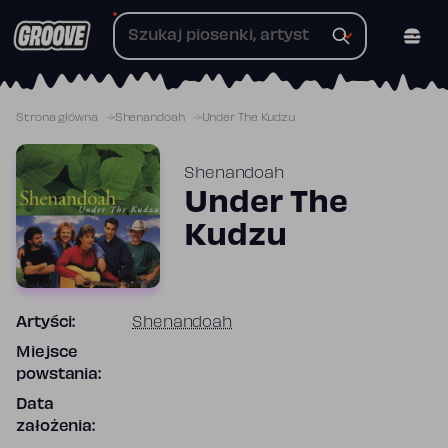
Przejdź
do
treści
Strona główna
Shenandoah
Under The Kudzu
Shenandoah
Under The
Kudzu
Artyści:
Shenandoah
Miejsce
powstania:
Data
założenia: