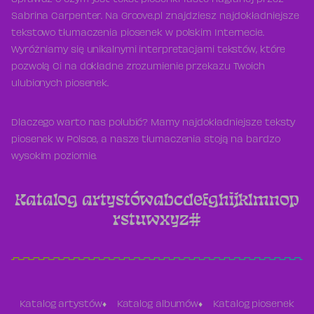
Sprawdź o czym jest tekst piosenki Taste nagranej przez
Sabrina Carpenter. Na Groove.pl znajdziesz najdokładniejsze
tekstowo tłumaczenia piosenek w polskim Internecie.
Wyróżniamy się unikalnymi interpretacjami tekstów, które
pozwolą Ci na dokładne zrozumienie przekazu Twoich
ulubionych piosenek.
Dlaczego warto nas polubić? Mamy najdokładniejsze teksty
piosenek w Polsce, a nasze tłumaczenia stoją na bardzo
wysokim poziomie.
Katalog artystów
a
b
c
d
e
f
g
h
i
j
k
l
m
n
o
p
r
s
t
u
w
x
y
z
#
Katalog artystów
Katalog albumów
Katalog piosenek