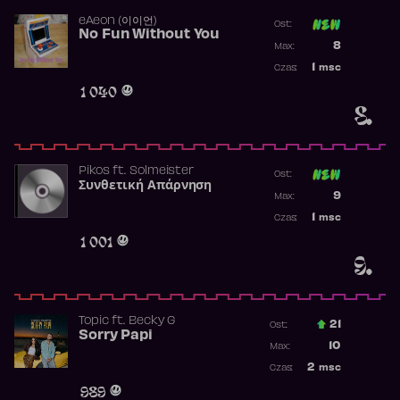
​eAeon (이이언)
Ost:
No Fun Without You
Poprzednia p
8
Max:
Najwyższa p
1
msc
Czas:
Obecność w 
1 040
8.
Pikos
ft.
Solmeister
Ost:
Συνθετική Απάρνηση
Poprzednia p
9
Max:
Najwyższa p
1
msc
Czas:
Obecność w 
1 001
9.
Topic
ft.
Becky G
21
Ost.:
Sorry Papi
Poprzednia p
10
Max:
Najwyższa po
2
msc
Czas:
Obecność w r
989