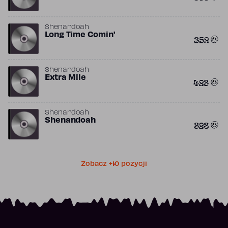
Shenandoah
Long Time Comin'
352
Shenandoah
Extra Mile
423
Shenandoah
Shenandoah
328
Zobacz +10 pozycji