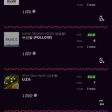
Najwyższa p
1
msc
Czas:
Obecność w 
1 179
5.
KANG SEUNG YOON (강승윤)
Ost:
버선발 (FOLLOW)
Poprzednia p
6
Max:
Najwyższa p
1
msc
Czas:
Obecność w 
1 170
6.
Shin Soo Hyun (신수현)
Ost:
UZA
Poprzednia p
7
Max:
Najwyższa p
1
msc
Czas:
Obecność w 
1 050
7.