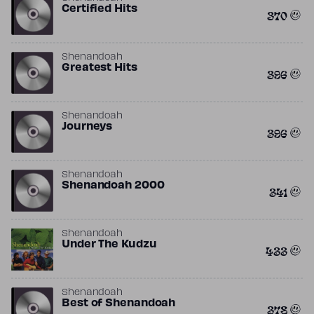
Certified Hits
370
Shenandoah
Greatest Hits
396
Shenandoah
Journeys
396
Shenandoah
Shenandoah 2000
341
Shenandoah
Under The Kudzu
433
Shenandoah
Best of Shenandoah
378