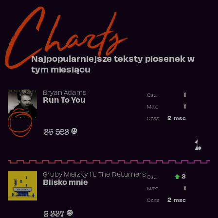
Charts
Najpopularniejsze teksty piosenek w
tym miesiącu
Bryan Adams
1
Ost.:
Run To You
Poprzednia p
1
Max:
Najwyższa po
2
msc
Czas:
Obecność w r
35 993
1.
Gruby Mielzky
ft.
The Returners
3
Ost.:
Blisko mnie
Poprzednia p
1
Max:
Najwyższa po
2
msc
Czas:
Obecność w r
2 337