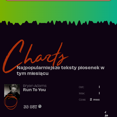
Charts
Najpopularniejsze teksty piosenek w
tym miesiącu
Bryan Adams
1
Ost.:
Run To You
Poprzednia p
1
Max:
Najwyższa po
2
msc
Czas:
Obecność w r
35 987
1.