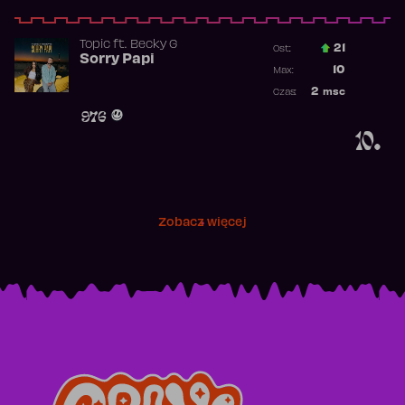
Topic
ft.
Becky G
21
Ost.:
Sorry Papi
Poprzednia p
10
Max:
Najwyższa po
2
msc
Czas:
Obecność w r
976
10.
Zobacz więcej