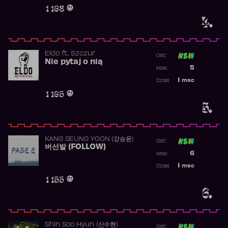
Obecność w 
1 168
4.
Eldo
ft.
Szczur
Ost:
Nie pytaj o nią
Poprzednia p
5
Max:
Najwyższa p
1
msc
Czas:
Obecność w 
1 165
5.
KANG SEUNG YOON (강승윤)
Ost:
버선발 (FOLLOW)
Poprzednia p
6
Max:
Najwyższa p
1
msc
Czas:
Obecność w 
1 155
6.
Shin Soo Hyun (신수현)
Ost: