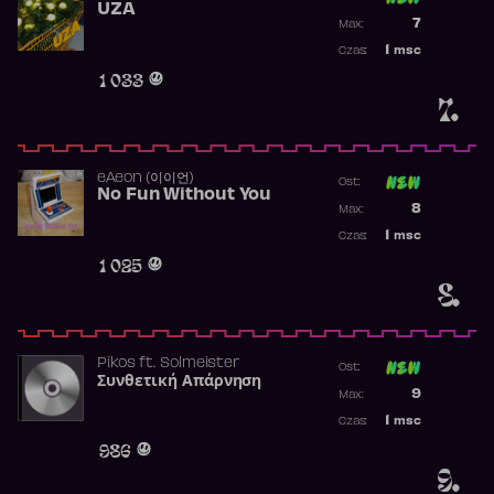
UZA
Poprzednia p
7
Max:
Najwyższa p
1
msc
Czas:
Obecność w 
1 033
7.
​eAeon (이이언)
Ost:
No Fun Without You
Poprzednia p
8
Max:
Najwyższa p
1
msc
Czas:
Obecność w 
1 025
8.
Pikos
ft.
Solmeister
Ost:
Συνθετική Απάρνηση
Poprzednia p
9
Max:
Najwyższa p
1
msc
Czas:
Obecność w 
986
9.