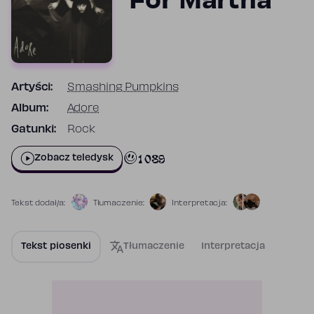
For Martha
Artyści:
Smashing Pumpkins
Album:
Adore
Gatunki:
Rock
1 089
Zobacz teledysk
Tekst dodał/a:
Tłumaczenie:
Interpretacja:
Tekst piosenki
Tłumaczenie
Interpretacja