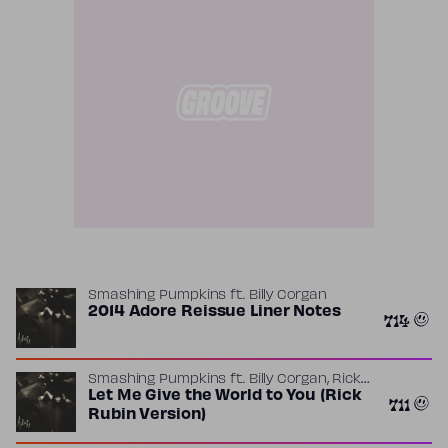
Smashing Pumpkins
ft.
Billy Corgan
2014 Adore Reissue Liner Notes
714
,
Smashing Pumpkins
ft.
Billy Corgan
Rick
Rubin
Let Me Give the World to You (Rick
711
Rubin Version)