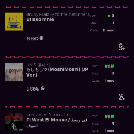
Gruby Mielzky
ft.
The Returners
3
Ost.:
Blisko mnie
Poprzednia p
1
Max:
Najwyższa po
2
msc
Czas:
Obecność w r
2 291
2.
UNIS (유니스)
Ost:
もしもし♡ (MoshiMoshi) (JP
Poprzednia p
3
Max:
Ver.)
Najwyższa p
1
msc
Czas:
Obecność w 
1 654
3.
Freekence
ft.
Hostile
Ost:
Fi West El Mouve / في وسط
Poprzednia p
4
Max:
الموف
Najwyższa p
1
msc
Czas: