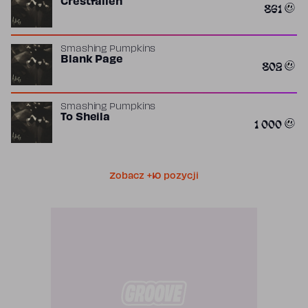
Crestfallen
861
Smashing Pumpkins
Blank Page
802
Smashing Pumpkins
To Sheila
1 000
Zobacz +10 pozycji