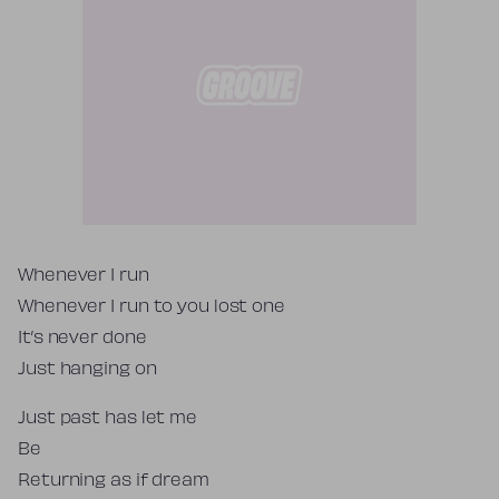
Tekst piosenki
Whenever I run
Whenever I run to you lost one
It’s never done
Just hanging on
Just past has let me
Be
Returning as if dream