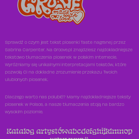
Sprawdź o czym jest tekst piosenki Taste nagranej przez
Sabrina Carpenter. Na Groove.pl znajdziesz najdokładniejsze
tekstowo tłumaczenia piosenek w polskim Internecie.
Wyróżniamy się unikalnymi interpretacjami tekstów, które
pozwolą Ci na dokładne zrozumienie przekazu Twoich
ulubionych piosenek.
Dlaczego warto nas polubić? Mamy najdokładniejsze teksty
piosenek w Polsce, a nasze tłumaczenia stoją na bardzo
wysokim poziomie.
Katalog artystów
a
b
c
d
e
f
g
h
i
j
k
l
m
n
o
p