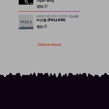
وسط الموف
979
KANG SEUNG YOON (강승윤)
버선발 (FOLLOW)
891
Zobacz więcej