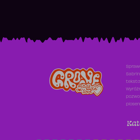
Sprawd
Sabrin
teksto
Wyróżn
pozwol
piosen
Kat