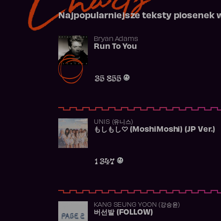
Najpopularniejsze teksty piosenek 
Bryan Adams
Run To You
35 855
UNIS (유니스)
もしもし♡ (MoshiMoshi) (JP Ver.)
1 347
KANG SEUNG YOON (강승윤)
버선발 (FOLLOW)