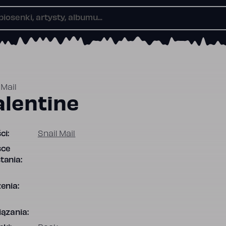
 Mail
alentine
ci:
Snail Mail
sce
tania:
enia:
ązania: