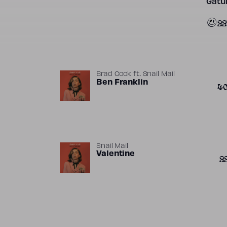
Gatun
22
Brad Cook
ft.
Snail Mail
Ben Franklin
4
Snail Mail
Valentine
2