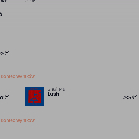
ki:
Rock
7
03
Koniec wyników
Snail Mail
Lush
27
312
Koniec wyników