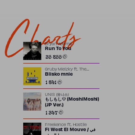
Charts
Bryan Adams
Run To You
35 855
Gruby Mielzky
ft.
The
Returners
Blisko mnie
1 841
UNIS (유니스)
もしもし♡ (MoshiMoshi)
(JP Ver.)
1 347
Freekence
ft.
Hostile
Fi West El Mouve / في