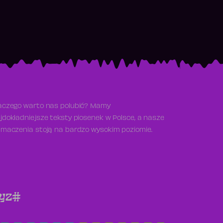
aczego warto nas polubić? Mamy
jdokładniejsze teksty piosenek w Polsce, a nasze
umaczenia stoją na bardzo wysokim poziomie.
y
z
#