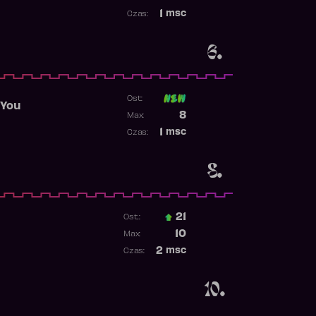
Najwyższa pozycja
1
msc
Czas:
Obecność w rankingu
6.
Ost:
 You
Poprzednia pozycja
8
Max:
Najwyższa pozycja
1
msc
Czas:
Obecność w rankingu
8.
21
Ost.:
Poprzednia pozycja
10
Max:
Najwyższa pozycja
2
msc
Czas:
Obecność w rankingu
10.