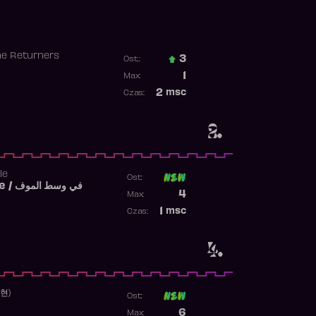
he Returners
3
Ost.:
Poprzednia pozycja
1
Max:
Najwyższa pozycja
2
msc
Czas:
Obecność w rankingu
2.
le
Ost:
Fi West El Mouve / في وسط الموف
Poprzednia pozycja
4
Max:
Najwyższa pozycja
1
msc
Czas:
Obecność w rankingu
4.
수현)
Ost:
Poprzednia pozycja
6
Max: