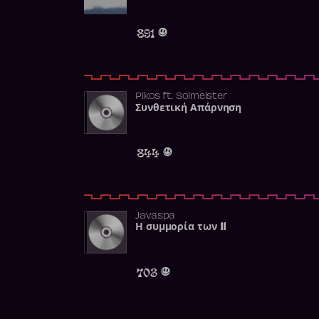
891
Pikos
ft.
Solmeister
Συνθετική Απάρνηση
844
Javaspa
Η συμμορία των 11
703