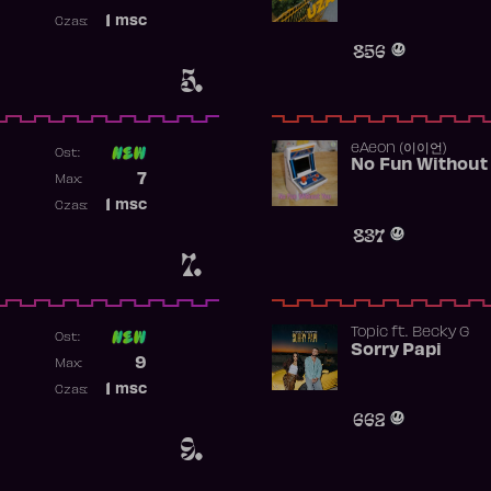
Najwyższa pozycja
1
msc
Czas:
Obecność w rankingu
856
5.
​eAeon (이이언)
Ost:
No Fun Without
Poprzednia pozycja
7
Max:
Najwyższa pozycja
1
msc
Czas:
Obecność w rankingu
837
7.
Topic
ft.
Becky G
Ost:
Sorry Papi
Poprzednia pozycja
9
Max:
Najwyższa pozycja
1
msc
Czas:
Obecność w rankingu
662
9.