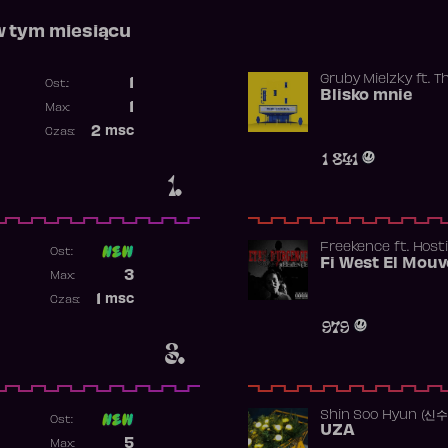
w tym miesiącu
Gruby Mielzky
ft.
T
1
Ost.:
Blisko mnie
Poprzednia pozycja
1
Max:
Najwyższa pozycja
2
msc
Czas:
Obecność w rankingu
1 841
1.
Freekence
ft.
Hosti
Ost:
Poprzednia pozycja
3
Max:
Najwyższa pozycja
1
msc
Czas:
Obecność w rankingu
979
3.
Shin Soo Hyun (신
Ost:
UZA
Poprzednia pozycja
5
Max: