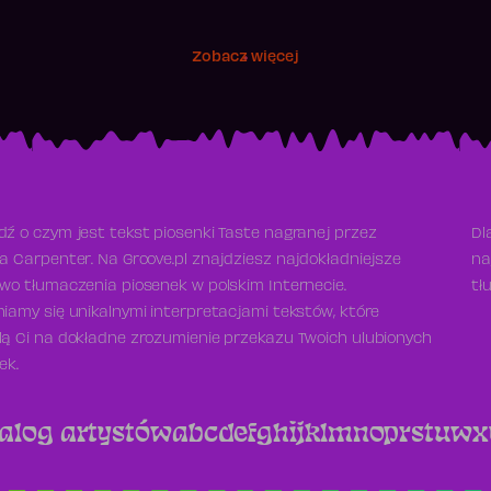
Zobacz więcej
ź o czym jest tekst piosenki Taste nagranej przez
Dl
a Carpenter. Na Groove.pl znajdziesz najdokładniejsze
na
wo tłumaczenia piosenek w polskim Internecie.
tł
iamy się unikalnymi interpretacjami tekstów, które
ą Ci na dokładne zrozumienie przekazu Twoich ulubionych
ek.
alog artystów
a
b
c
d
e
f
g
h
i
j
k
l
m
n
o
p
r
s
t
u
w
x