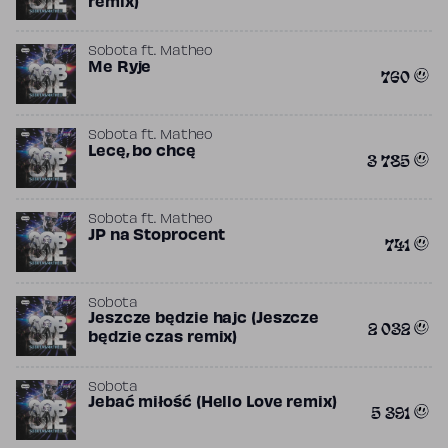
remix)
Sobota
ft.
Matheo
Me Ryje
760
Sobota
ft.
Matheo
Lecę, bo chcę
3 785
Sobota
ft.
Matheo
JP na Stoprocent
741
Sobota
Jeszcze będzie hajc (Jeszcze
2 032
będzie czas remix)
Sobota
Jebać miłość (Hello Love remix)
5 391