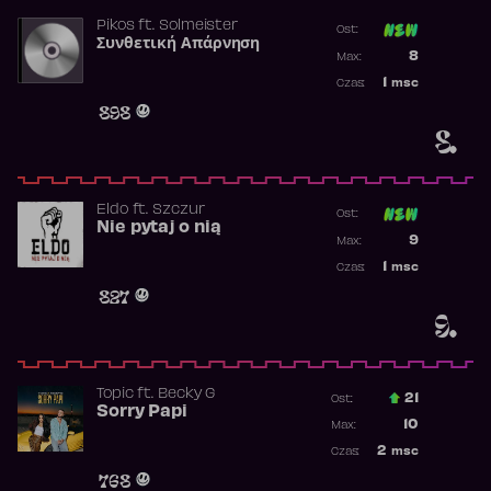
Pikos
ft.
Solmeister
Ost:
Συνθετική Απάρνηση
Poprzednia p
8
Max:
Najwyższa p
1
msc
Czas:
Obecność w 
898
8.
Eldo
ft.
Szczur
Ost:
Nie pytaj o nią
Poprzednia p
9
Max:
Najwyższa p
1
msc
Czas:
Obecność w 
827
9.
Topic
ft.
Becky G
21
Ost.:
Sorry Papi
Poprzednia p
10
Max:
Najwyższa po
2
msc
Czas:
Obecność w r
768