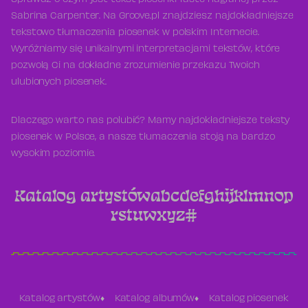
Sprawdź o czym jest tekst piosenki Taste nagranej przez
Sabrina Carpenter. Na Groove.pl znajdziesz najdokładniejsze
tekstowo tłumaczenia piosenek w polskim Internecie.
Wyróżniamy się unikalnymi interpretacjami tekstów, które
pozwolą Ci na dokładne zrozumienie przekazu Twoich
ulubionych piosenek.
Dlaczego warto nas polubić? Mamy najdokładniejsze teksty
piosenek w Polsce, a nasze tłumaczenia stoją na bardzo
wysokim poziomie.
Katalog artystów
a
b
c
d
e
f
g
h
i
j
k
l
m
n
o
p
r
s
t
u
w
x
y
z
#
Katalog artystów
Katalog albumów
Katalog piosenek