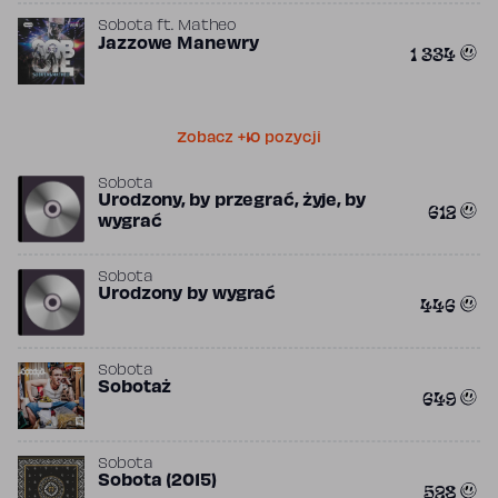
Sobota
ft.
Matheo
Jazzowe Manewry
1 334
Zobacz +10 pozycji
Sobota
Urodzony, by przegrać, żyje, by
612
wygrać
Sobota
Urodzony by wygrać
446
Sobota
Sobotaż
649
Sobota
Sobota (2015)
528