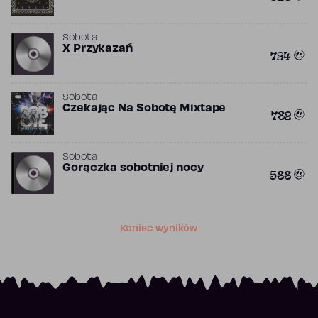
Sobota
X Przykazań
724
Sobota
Czekając Na Sobotę Mixtape
782
Sobota
Gorączka sobotniej nocy
588
Koniec wyników