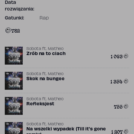
Data
rozwiązania:
Gatunki:
Rap
782
Sobota
ft.
Matheo
Zrób na to ciach
1 063
Sobota
ft.
Matheo
Skok na bungee
1 354
Sobota
ft.
Matheo
Refleksjest
755
Sobota
ft.
Matheo
Na wszelki wypadek (Till it's gone
1 207