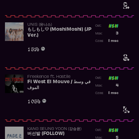
2.
UNIS (유니스)
Ost:
もしもし♡ (MoshiMoshi) (JP
Poprzednia p
3
Max:
Ver.)
Najwyższa p
1
msc
Czas:
Obecność w 
1 514
3.
Freekence
ft.
Hostile
Ost:
Fi West El Mouve / في وسط
Poprzednia p
4
Max:
الموف
Najwyższa p
1
msc
Czas:
Obecność w 
1 054
4.
KANG SEUNG YOON (강승윤)
Ost:
버선발 (FOLLOW)
Poprzednia p
5
Max: