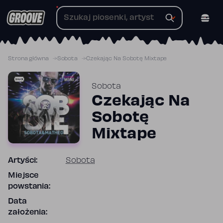
Przejdź
do
treści
Strona główna
Sobota
Czekając Na Sobotę Mixtape
Sobota
Czekając Na
Sobotę
Mixtape
Artyści:
Sobota
Miejsce
powstania:
Data
założenia: