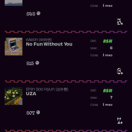
Najwyższa p
1
msc
Czas:
Obecność w 
949
5.
​eAeon (이이언)
Ost:
No Fun Without You
Poprzednia p
6
Max:
Najwyższa p
1
msc
Czas:
Obecność w 
915
6.
Shin Soo Hyun (신수현)
Ost:
UZA
Poprzednia p
7
Max:
Najwyższa p
1
msc
Czas:
Obecność w 
907
7.