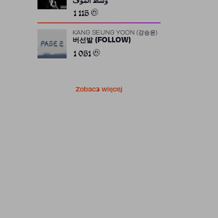
وسط الموف
1 115
KANG SEUNG YOON (강승윤)
버선발 (FOLLOW)
1 051
Zobacz więcej