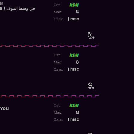
le
Ost:
Fi West El Mouve / في وسط الموف
Poprzednia pozycja
4
Max:
Najwyższa pozycja
1
msc
Czas:
Obecność w rankingu
4.
Ost:
Poprzednia pozycja
6
Max:
Najwyższa pozycja
1
msc
Czas:
Obecność w rankingu
6.
Ost:
 You
Poprzednia pozycja
8
Max:
Najwyższa pozycja
1
msc
Czas:
Obecność w rankingu