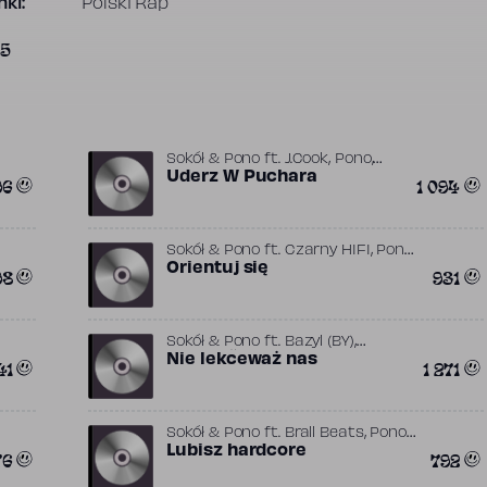
ki:
Polski Rap
95
,
,
Sokół & Pono
ft.
J.Cook
Pono
Sokół (PL)
Uderz W Puchara
96
1 094
,
,
Sokół & Pono
ft.
Czarny HIFI
Pono
Sokół (PL)
Orientuj się
98
931
,
Sokół & Pono
ft.
Bazyl (BY)
,
,
,
,
Berezin
Nie lekceważ nas
Čis T
Frenkie
Ill G
Koff
41
1 271
,
,
,
(SI)
Komplex [Serbia]
Ligalize
,
,
,
Mih (BY)
Orion
Pono
R.J.
,
,
,
Majewski
Remi (HR)
SAF
Sharks
,
,
,
(SI)
Sokół (PL)
SPENS
Vladimir
,
,
,
,
Sokół & Pono
ft.
Brall Beats
Pono
518
VovaZiL’vova
XL Deluxe
Sokół (PL)
Lubisz hardcore
76
792