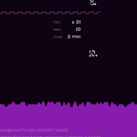
8.
21
Ost.:
Poprzednia pozycja
10
Max:
Najwyższa pozycja
2
msc
Czas:
Obecność w rankingu
10.
aczego warto nas polubić? Mamy