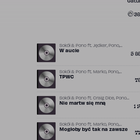
Gatun
3
,
,
Sokół & Pono
ft.
Jędker
Pono
,
Rozbójnik Alibaba
W aucie
Sokół (PL)
5 9
,
,
Sokół & Pono
ft.
Marko
Pono
Sokół (PL)
TPWC
7
,
,
Sokół & Pono
ft.
Craig Dice
Pono
Sokół (PL)
Nie martw się mną
1 1
,
,
Sokół & Pono
ft.
Marko
Pono
Sokół (PL)
Mogłoby być tak na zawsze
7