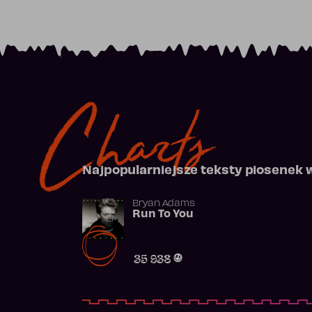
Charts
Najpopularniejsze teksty piosenek 
Bryan Adams
Run To You
35 938