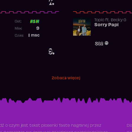
7.
Topic
ft.
Becky G
Ost:
Sorry Papi
Poprzednia pozycja
9
Max:
Najwyższa pozycja
1
msc
Czas:
Obecność w rankingu
892
9.
Zobacz więcej
ź o czym jest tekst piosenki Taste nagranej przez
Dl