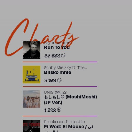
Charts
Bryan Adams
Run To You
35 938
Gruby Mielzky
ft.
The
Returners
Blisko mnie
2 168
UNIS (유니스)
もしもし♡ (MoshiMoshi)
(JP Ver.)
1 592
Freekence
ft.
Hostile
Fi West El Mouve / في