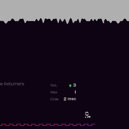
he Returners
3
Ost.:
Poprzednia pozycja
1
Max:
Najwyższa pozycja
2
msc
Czas:
Obecność w rankingu
2.