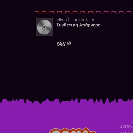
Pikos
ft.
Solmeister
Συνθετική Απάρνηση
947
Sprawd