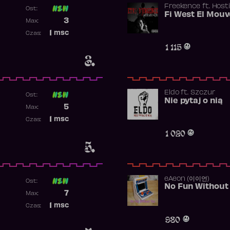
Freekence
ft.
Hosti
Ost:
Poprzednia pozycja
3
Max:
Najwyższa pozycja
1
msc
Czas:
Obecność w rankingu
1 115
3.
Eldo
ft.
Szczur
Ost:
Nie pytaj o nią
Poprzednia pozycja
5
Max:
Najwyższa pozycja
1
msc
Czas:
Obecność w rankingu
1 020
5.
​eAeon (이이언)
Ost:
No Fun Without
Poprzednia pozycja
7
Max:
Najwyższa pozycja
1
msc
Czas:
Obecność w rankingu
980