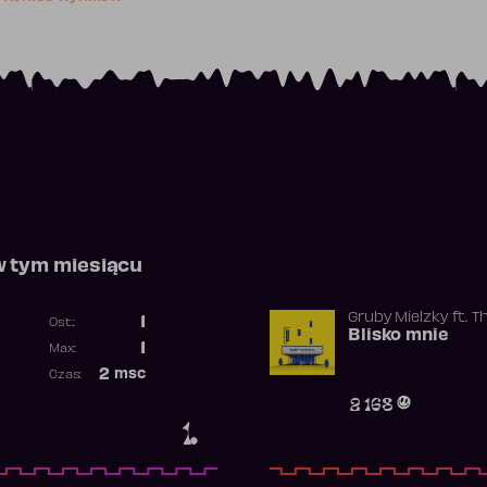
w tym miesiącu
Gruby Mielzky
ft.
T
1
Ost.:
Blisko mnie
Poprzednia pozycja
1
Max:
Najwyższa pozycja
2
msc
Czas:
Obecność w rankingu
2 168
1.