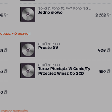
,
,
Sokół & Pono
ft.
PH7
Pono
Sokół
(PL)
Jedno słowo
92
2 732
obacz +10 pozycji
Sokół & Pono
Prosto XV
12
406
Sokół & Pono
Teraz Pieniądz W Cenie/Ty
95
290
Przecież Wiesz Co 2CD
50
Koniec wyników