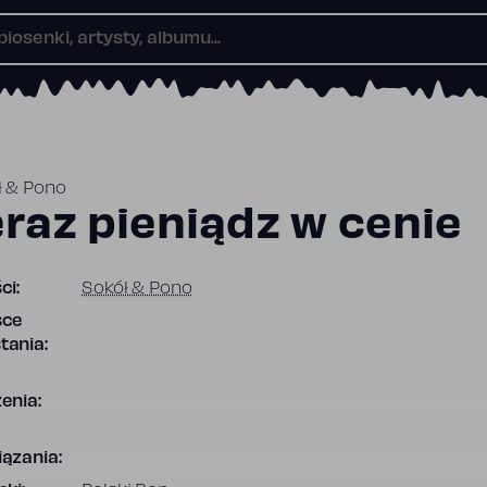
ł & Pono
eraz pieniądz w cenie
ci:
Sokół & Pono
sce
tania:
enia:
ązania: