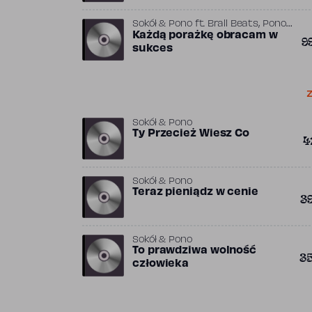
,
,
Sokół & Pono
ft.
Brall Beats
Pono
Sokół (PL)
Każdą porażkę obracam w
9
sukces
Z
Sokół & Pono
Ty Przecież Wiesz Co
4
Sokół & Pono
Teraz pieniądz w cenie
3
Sokół & Pono
To prawdziwa wolność
3
człowieka