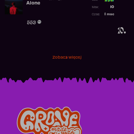
Alone
Poprzednia p
10
Max:
Najwyższa p
1
msc
Czas:
Obecność w 
553
10.
Zobacz więcej