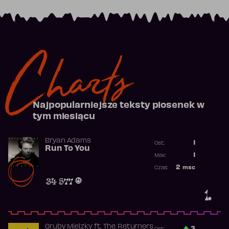
Charts
Najpopularniejsze teksty piosenek w
tym miesiącu
Bryan Adams
1
Ost.:
Run To You
Poprzednia p
1
Max:
Najwyższa po
2
msc
Czas:
Obecność w r
34 577
1.
Gruby Mielzky
ft.
The Returners