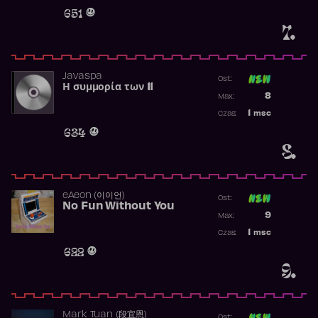
Obecność w 
651
7.
Javaspa
Ost:
Η συμμορία των 11
Poprzednia p
8
Max:
Najwyższa p
1
msc
Czas:
Obecność w 
634
8.
​eAeon (이이언)
Ost:
No Fun Without You
Poprzednia p
9
Max:
Najwyższa p
1
msc
Czas:
Obecność w 
622
9.
Mark Tuan (段宜恩)
Ost: