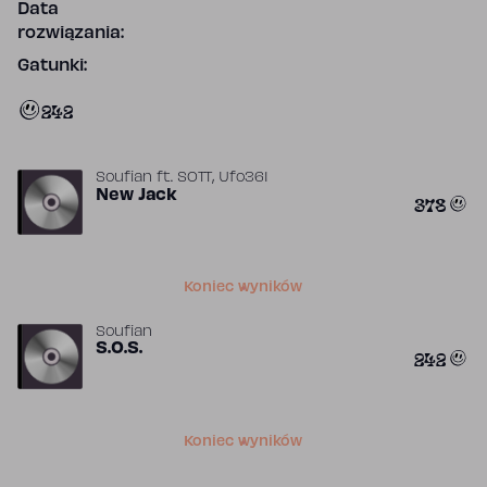
Data
rozwiązania:
Gatunki:
242
,
Soufian
ft.
SOTT
Ufo361
New Jack
378
Koniec wyników
Soufian
S.O.S.
242
Koniec wyników