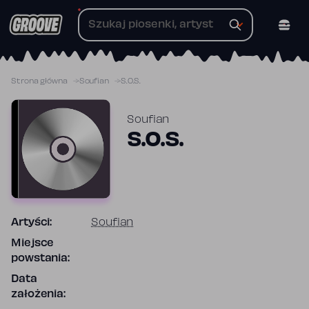
Przejdź
do
treści
Strona główna
Soufian
S.O.S.
Soufian
S.O.S.
Artyści:
Soufian
Miejsce
powstania:
Data
założenia: