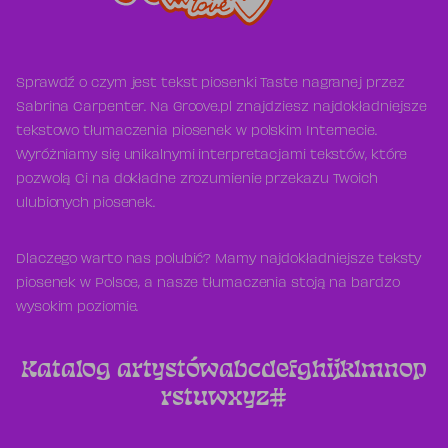
Sprawdź o czym jest tekst piosenki Taste nagranej przez
Sabrina Carpenter. Na Groove.pl znajdziesz najdokładniejsze
tekstowo tłumaczenia piosenek w polskim Internecie.
Wyróżniamy się unikalnymi interpretacjami tekstów, które
pozwolą Ci na dokładne zrozumienie przekazu Twoich
ulubionych piosenek.
Dlaczego warto nas polubić? Mamy najdokładniejsze teksty
piosenek w Polsce, a nasze tłumaczenia stoją na bardzo
wysokim poziomie.
Katalog artystów
a
b
c
d
e
f
g
h
i
j
k
l
m
n
o
p
r
s
t
u
w
x
y
z
#