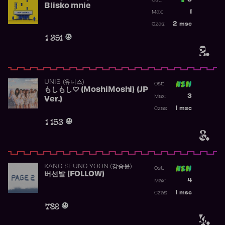
3
Ost.:
Blisko mnie
Poprzednia p
1
Max:
Najwyższa po
2
msc
Czas:
Obecność w r
1 391
2.
UNIS (유니스)
Ost:
もしもし♡ (MoshiMoshi) (JP
Poprzednia p
3
Max:
Ver.)
Najwyższa p
1
msc
Czas:
Obecność w 
1 153
3.
KANG SEUNG YOON (강승윤)
Ost:
버선발 (FOLLOW)
Poprzednia p
4
Max:
Najwyższa p
1
msc
Czas:
Obecność w 
789
4.