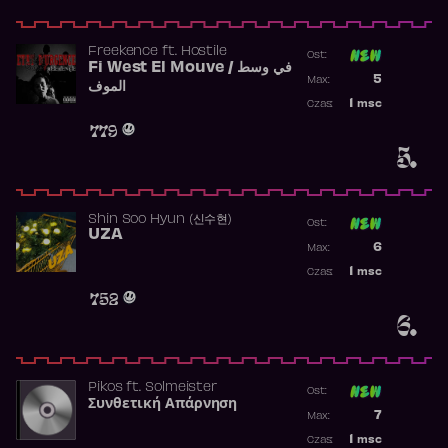
Freekence
ft.
Hostile
Ost:
Fi West El Mouve / في وسط
Poprzednia p
5
Max:
الموف
Najwyższa p
1
msc
Czas:
Obecność w 
779
5.
Shin Soo Hyun (신수현)
Ost:
UZA
Poprzednia p
6
Max:
Najwyższa p
1
msc
Czas:
Obecność w 
752
6.
Pikos
ft.
Solmeister
Ost:
Συνθετική Απάρνηση
Poprzednia p
7
Max:
Najwyższa p
1
msc
Czas: