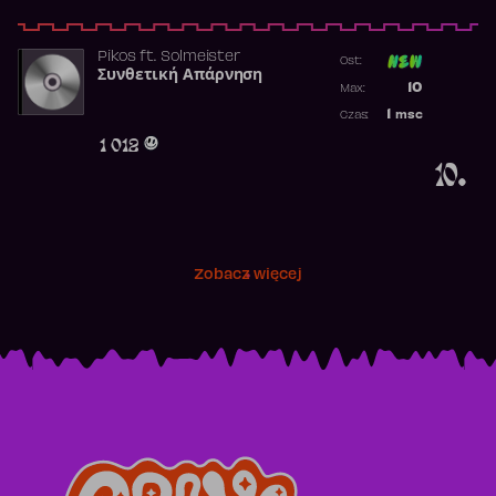
Pikos
ft.
Solmeister
Ost:
Συνθετική Απάρνηση
Poprzednia p
10
Max:
Najwyższa p
1
msc
Czas:
Obecność w 
1 012
10.
Zobacz więcej