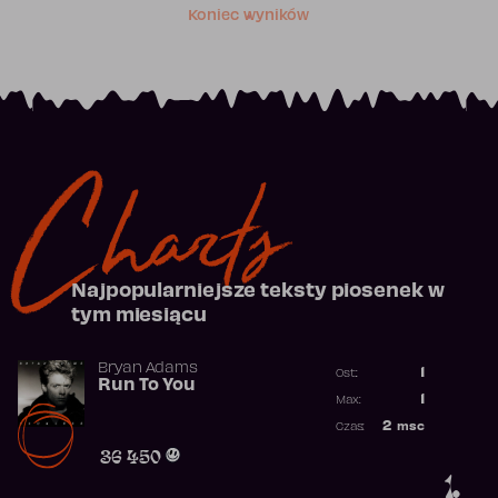
Koniec wyników
Charts
Najpopularniejsze teksty piosenek w
tym miesiącu
Bryan Adams
1
Ost.:
Run To You
Poprzednia p
1
Max:
Najwyższa po
2
msc
Czas:
Obecność w r
36 450
1.