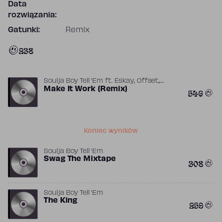
Data
rozwiązania:
Gatunki:
Remix
238
,
,
Soulja Boy Tell ’Em
ft.
Eskay
Offset
,
Quavo
Make It Work (Remix)
Takeoff
546
Koniec wyników
Soulja Boy Tell ’Em
Swag The Mixtape
308
Soulja Boy Tell ’Em
The King
259