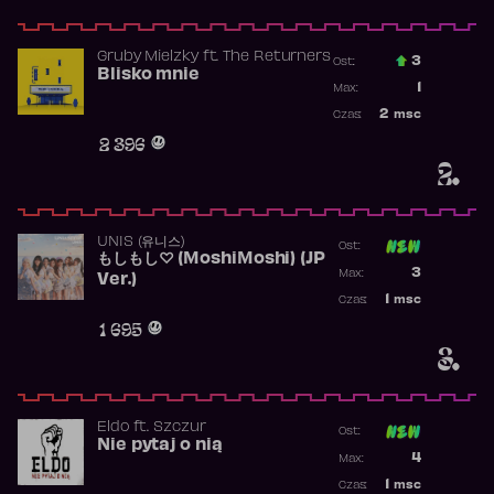
Gruby Mielzky
ft.
The Returners
3
Ost.:
Blisko mnie
Poprzednia p
1
Max:
Najwyższa po
2
msc
Czas:
Obecność w r
2 396
2.
UNIS (유니스)
Ost:
もしもし♡ (MoshiMoshi) (JP
Poprzednia p
3
Max:
Ver.)
Najwyższa p
1
msc
Czas:
Obecność w 
1 695
3.
Eldo
ft.
Szczur
Ost:
Nie pytaj o nią
Poprzednia p
4
Max:
Najwyższa p
1
msc
Czas: