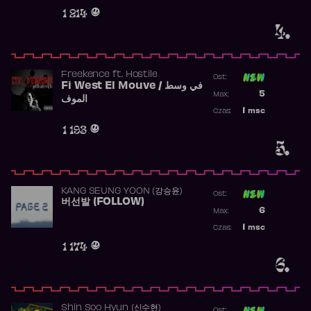
Obecność w 
1 214
4.
Freekence
ft.
Hostile
Ost:
Fi West El Mouve / في وسط
Poprzednia p
5
Max:
الموف
Najwyższa p
1
msc
Czas:
Obecność w 
1 193
5.
KANG SEUNG YOON (강승윤)
Ost:
버선발 (FOLLOW)
Poprzednia p
6
Max:
Najwyższa p
1
msc
Czas:
Obecność w 
1 174
6.
Shin Soo Hyun (신수현)
Ost: