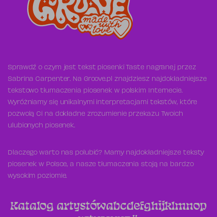
Sprawdź o czym jest tekst piosenki Taste nagranej przez
Sabrina Carpenter. Na Groove.pl znajdziesz najdokładniejsze
tekstowo tłumaczenia piosenek w polskim Internecie.
Wyróżniamy się unikalnymi interpretacjami tekstów, które
pozwolą Ci na dokładne zrozumienie przekazu Twoich
ulubionych piosenek.
Dlaczego warto nas polubić? Mamy najdokładniejsze teksty
piosenek w Polsce, a nasze tłumaczenia stoją na bardzo
wysokim poziomie.
Katalog artystów
a
b
c
d
e
f
g
h
i
j
k
l
m
n
o
p