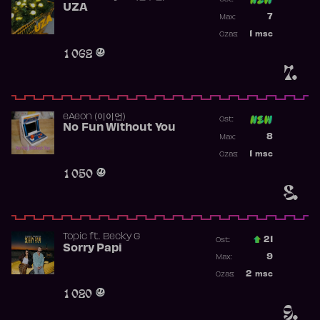
UZA
Poprzednia p
7
Max:
Najwyższa p
1
msc
Czas:
Obecność w 
1 062
7.
​eAeon (이이언)
Ost:
No Fun Without You
Poprzednia p
8
Max:
Najwyższa p
1
msc
Czas:
Obecność w 
1 050
8.
Topic
ft.
Becky G
21
Ost.:
Sorry Papi
Poprzednia p
9
Max:
Najwyższa po
2
msc
Czas:
Obecność w r
1 020
9.