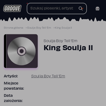
Przejdź
do
treści
Strona główna
Soulja Boy Tell ’Em
King Soulja II
Soulja Boy Tell ’Em
King Soulja II
Artyści:
Soulja Boy Tell ’Em
Miejsce
powstania:
Data
założenia: