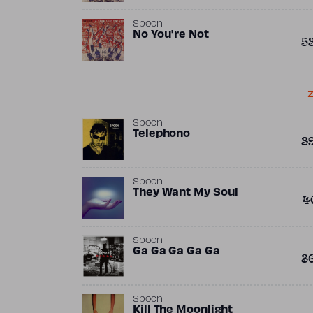
Spoon
No You're Not
5
Z
Spoon
Telephono
3
Spoon
They Want My Soul
4
Spoon
Ga Ga Ga Ga Ga
3
Spoon
Kill The Moonlight