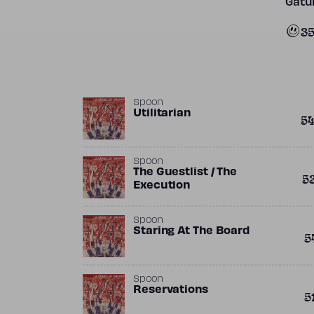
Gatun
3
Spoon
Utilitarian
5
Spoon
The Guestlist / The
5
Execution
Spoon
Staring At The Board
5
Spoon
Reservations
5