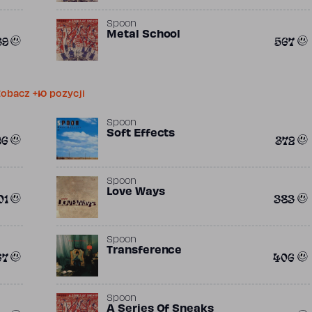
Spoon
Metal School
39
567
obacz +10 pozycji
Spoon
Soft Effects
96
372
Spoon
Love Ways
01
383
Spoon
Transference
67
406
Spoon
A Series Of Sneaks