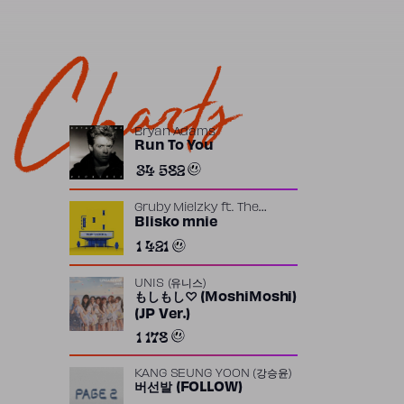
Charts
Bryan Adams
Run To You
34 582
Gruby Mielzky
ft.
The
Returners
Blisko mnie
1 421
UNIS (유니스)
もしもし♡ (MoshiMoshi)
(JP Ver.)
1 178
KANG SEUNG YOON (강승윤)
버선발 (FOLLOW)