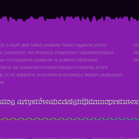
ź o czym jest tekst piosenki Taste nagranej przez
Dl
a Carpenter. Na Groove.pl znajdziesz najdokładniejsze
na
wo tłumaczenia piosenek w polskim Internecie.
tł
iamy się unikalnymi interpretacjami tekstów, które
ą Ci na dokładne zrozumienie przekazu Twoich ulubionych
ek.
alog artystów
a
b
c
d
e
f
g
h
i
j
k
l
m
n
o
p
r
s
t
u
w
x