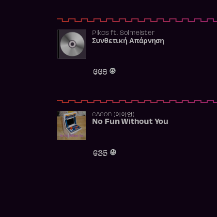
Pikos
ft.
Solmeister
Συνθετική Απάρνηση
669
​eAeon (이이언)
No Fun Without You
635