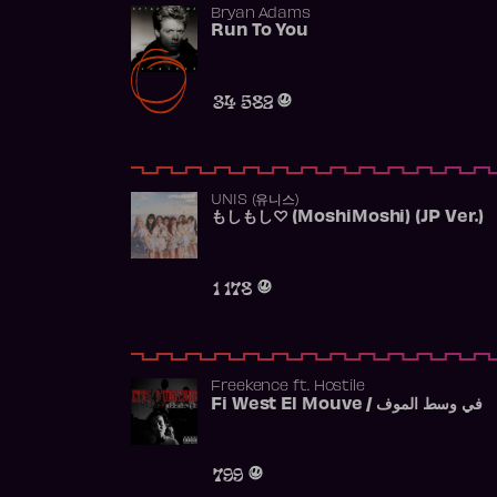
Bryan Adams
Run To You
34 582
UNIS (유니스)
もしもし♡ (MoshiMoshi) (JP Ver.)
1 178
Freekence
ft.
Hostile
Fi West El Mouve / في وسط الموف
799