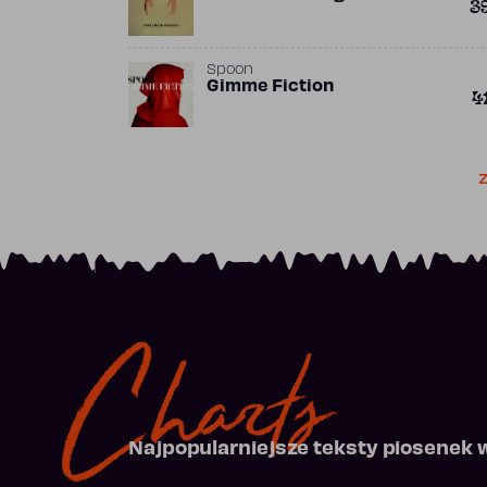
3
Spoon
Gimme Fiction
4
Z
Charts
Najpopularniejsze teksty piosenek 