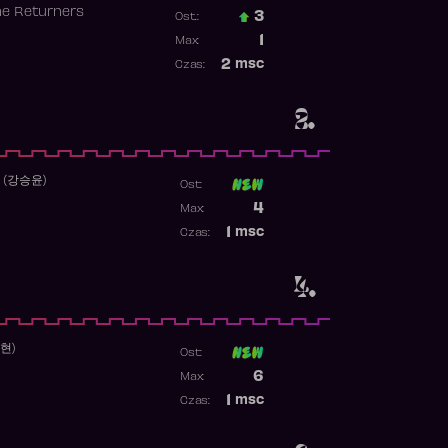
he Returners
3
Ost.:
Poprzednia pozycja
1
Max:
Najwyższa pozycja
2
msc
Czas:
Obecność w rankingu
2.
 (강승윤)
Ost:
Poprzednia pozycja
4
Max:
Najwyższa pozycja
1
msc
Czas:
Obecność w rankingu
4.
수현)
Ost:
Poprzednia pozycja
6
Max:
Najwyższa pozycja
1
msc
Czas:
Obecność w rankingu