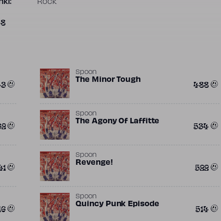
ki:
Rock
58
Spoon
The Minor Tough
43
488
Spoon
The Agony Of Laffitte
32
534
Spoon
Revenge!
41
522
Spoon
Quincy Punk Episode
16
514