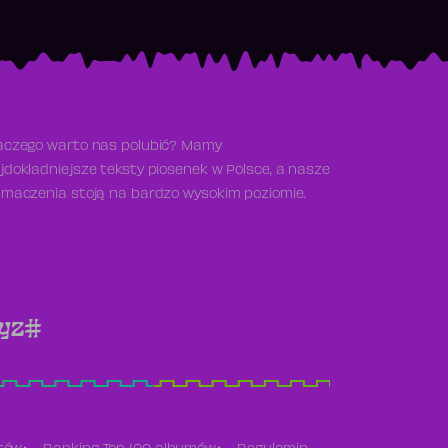
aczego warto nas polubić? Mamy
jdokładniejsze teksty piosenek w Polsce, a nasze
umaczenia stoją na bardzo wysokim poziomie.
y
z
#