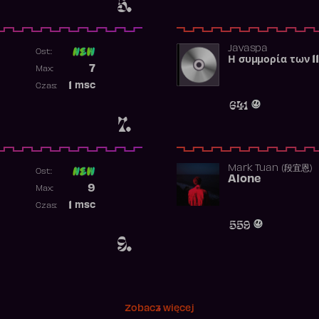
5.
Javaspa
Ost:
Η συμμορία των 1
Poprzednia pozycja
7
Max:
Najwyższa pozycja
1
msc
Czas:
Obecność w rankingu
641
7.
Mark Tuan (段宜恩)
Ost:
Alone
Poprzednia pozycja
9
Max:
Najwyższa pozycja
1
msc
Czas:
Obecność w rankingu
559
9.
Zobacz więcej