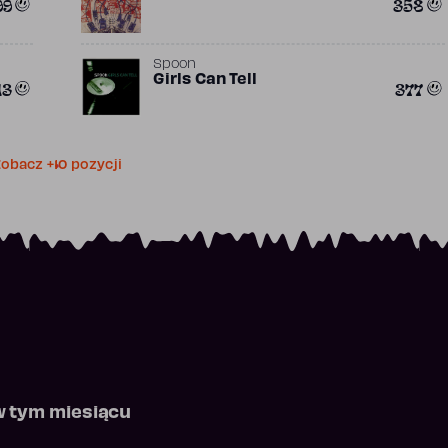
99
358
Spoon
Girls Can Tell
13
377
obacz +10 pozycji
w tym miesiącu