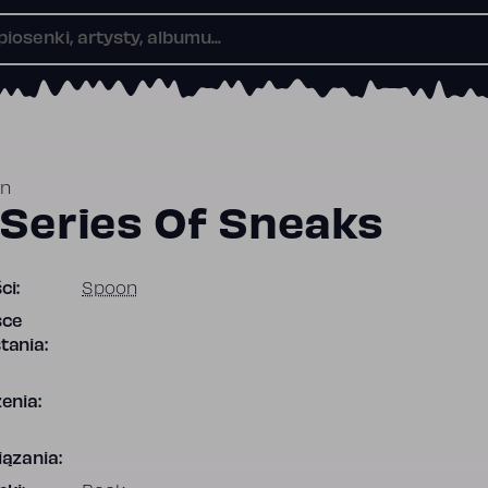
n
 Series Of Sneaks
ci:
Spoon
sce
tania:
enia:
ązania: