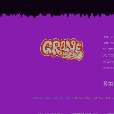
Sprawd
Sabrin
teksto
Wyróżn
pozwol
piosen
Kat