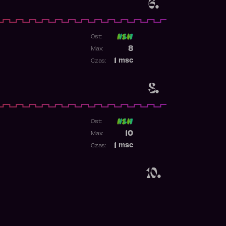
6.
Ost:
1
Poprzednia pozycja
8
Max:
Najwyższa pozycja
1
msc
Czas:
Obecność w rankingu
8.
Ost:
Poprzednia pozycja
10
Max:
Najwyższa pozycja
1
msc
Czas:
Obecność w rankingu
10.