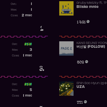
Gruby Mielzky
ft.
T
1
Ost.:
Blisko mnie
Poprzednia pozycja
1
Max:
Najwyższa pozycja
2
msc
Czas:
Obecność w rankingu
1 421
1.
KANG SEUNG YOON
Ost:
버선발 (FOLLOW)
Poprzednia pozycja
3
Max:
Najwyższa pozycja
1
msc
Czas:
Obecność w rankingu
802
3.
Shin Soo Hyun (신
Ost:
UZA
Poprzednia pozycja
5
Max:
Najwyższa pozycja
1
msc
Czas:
Obecność w rankingu
771