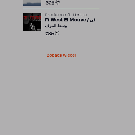
802
Freekence
ft.
Hostile
Fi West El Mouve / في
وسط الموف
799
Zobacz więcej