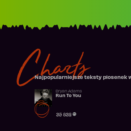
Charts
Najpopularniejsze teksty piosenek 
Bryan Adams
Run To You
35 932