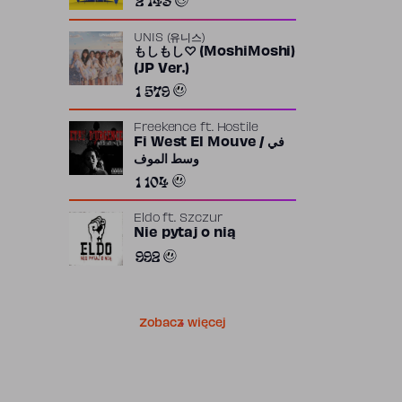
UNIS (유니스)
もしもし♡ (MoshiMoshi)
(JP Ver.)
1 579
Freekence
ft.
Hostile
Fi West El Mouve / في
وسط الموف
1 104
Eldo
ft.
Szczur
Nie pytaj o nią
992
Zobacz więcej