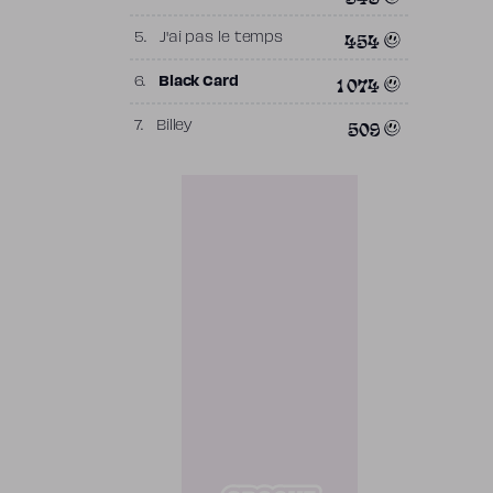
454
5.
J'ai pas le temps
1 074
6.
Black Card
509
7.
Billey