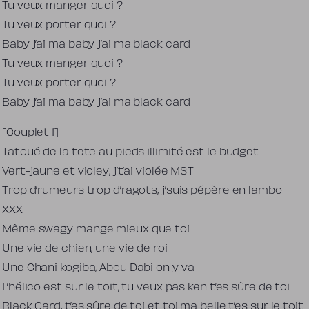
Tu veux manger quoi ?
Tu veux porter quoi ?
Baby j’ai ma baby j’ai ma black card
Tu veux manger quoi ?
Tu veux porter quoi ?
Baby j’ai ma baby j’ai ma black card
[Couplet 1]
Tatoué de la tete au pieds illimité est le budget
Vert-jaune et violey, j’t’ai violée MST
Trop d’rumeurs trop d’ragots, j’suis pépère en lambo
XXX
Même swagy mange mieux que toi
Une vie de chien, une vie de roi
Une Chani kogiba, Abou Dabi on y va
L’hélico est sur le toit, tu veux pas ken t’es sûre de toi
Black Card, t’es sûre de toi et toi ma belle t’es sur le toit