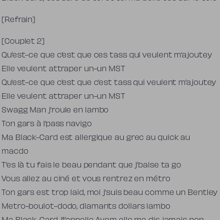
[Refrain]
[Couplet 2]
Qu’est-ce que c’est que ces tass qui veulent m’ajoutey
Elle veulent attraper un-un MST
Qu’est-ce que c’est que c’est tass qui veulent m’ajoutey
Elle veulent attraper un-un MST
Swagg Man j’roule en lambo
Ton gars à l’pass navigo
Ma Black-Card est allergique au grec au quick au
macdo
T’es là tu fais le beau pendant que j’baise ta go
Vous allez au ciné et vous rentrez en métro
Ton gars est trop laid, moi j’suis beau comme un Bentley
Metro-boulot-dodo, diamants dollars lambo