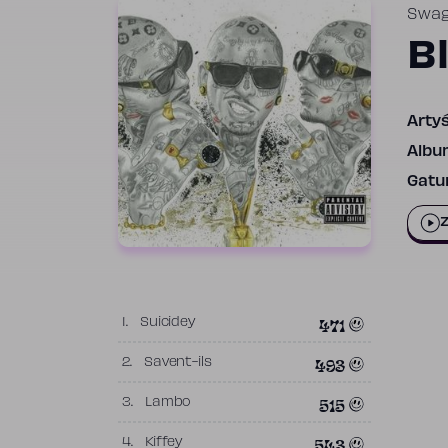
Swag
B
Artyś
Albu
Gatun
Z
471
1.
Suicidey
493
2.
Savent-ils
515
3.
Lambo
543
4.
Kiffey