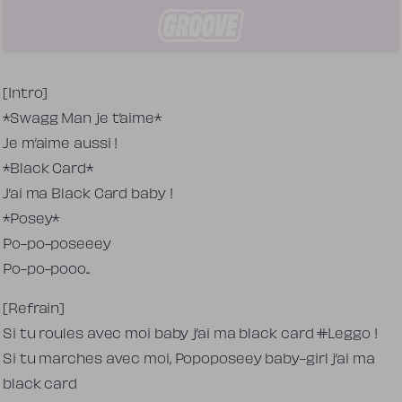
Tekst piosenki
[Intro]
*Swagg Man je t’aime*
Je m’aime aussi !
*Black Card*
J’ai ma Black Card baby !
*Posey*
Po-po-poseeey
Po-po-pooo..
[Refrain]
Si tu roules avec moi baby j’ai ma black card #Leggo !
Si tu marches avec moi, Popoposeey baby-girl j’ai ma
black card