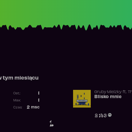
w tym miesiącu
Gruby Mielzky
ft.
T
1
Ost.:
Blisko mnie
Poprzednia pozycja
1
Max:
Najwyższa pozycja
2
msc
Czas:
Obecność w rankingu
2 143
1.