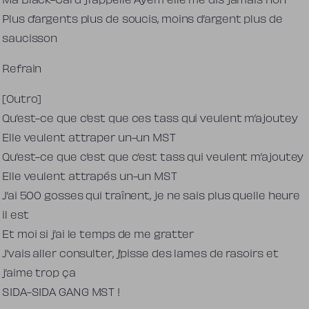
Ma Black-Card j’l’appelle Ayem elle me dis jamais non
Plus d’argents plus de soucis, moins d’argent plus de
saucisson
Refrain
[Outro]
Qu’est-ce que c’est que ces tass qui veulent m’ajoutey
Elle veulent attraper un-un MST
Qu’est-ce que c’est que c’est tass qui veulent m’ajoutey
Elle veulent attrapés un-un MST
J’ai 500 gosses qui traînent, je ne sais plus quelle heure
il est
Et moi si j’ai le temps de me gratter
J’vais aller consulter, j’pisse des lames de rasoirs et
j’aime trop ça
SIDA-SIDA GANG MST !