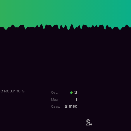
he Returners
3
Ost.:
Poprzednia pozycja
1
Max:
Najwyższa pozycja
2
msc
Czas:
Obecność w rankingu
2.