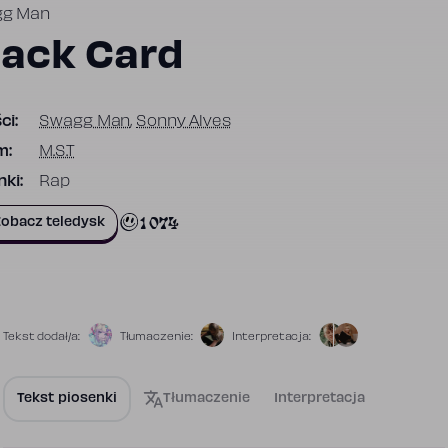
g Man
lack Card
ci:
Swagg Man
,
Sonny Alves
m:
M.S.T
ki:
Rap
1 074
obacz teledysk
Tekst dodał/a:
Tłumaczenie:
Interpretacja:
Tekst piosenki
Tłumaczenie
Interpretacja