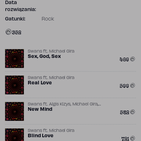
Data
rozwiązania:
Gatunki:
Rock
352
Swans
ft.
Michael Gira
Sex, God, Sex
496
Swans
ft.
Michael Gira
Real Love
566
,
,
Swans
ft.
Algis Kizys
Michael Gira
,
,
Norman Westberg
New Mind
Rico Conning
Ted
582
Parsons
Swans
ft.
Michael Gira
Blind Love
721