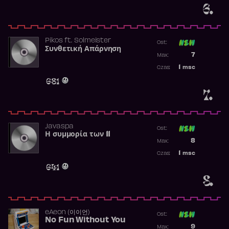
6.
Pikos
ft.
Solmeister
Ost:
Συνθετική Απάρνηση
Poprzednia p
7
Max:
Najwyższa p
1
msc
Czas:
Obecność w 
681
7.
Javaspa
Ost:
Η συμμορία των 11
Poprzednia p
8
Max:
Najwyższa p
1
msc
Czas:
Obecność w 
641
8.
​eAeon (이이언)
Ost:
No Fun Without You
Poprzednia p
9
Max: