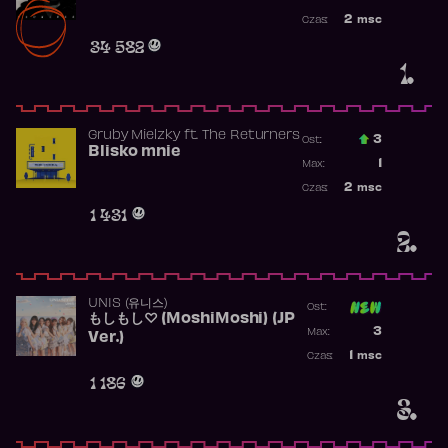
Najwyższa po
2
msc
Czas:
Obecność w r
34 582
1.
Gruby Mielzky
ft.
The Returners
3
Ost.:
Blisko mnie
Poprzednia p
1
Max:
Najwyższa po
2
msc
Czas:
Obecność w r
1 431
2.
UNIS (유니스)
Ost:
もしもし♡ (MoshiMoshi) (JP
Poprzednia p
3
Max:
Ver.)
Najwyższa p
1
msc
Czas:
Obecność w 
1 186
3.