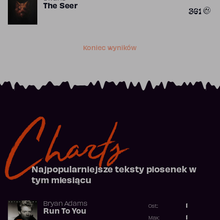
The Seer
361
Koniec wyników
Charts
Najpopularniejsze teksty piosenek w
tym miesiącu
Bryan Adams
1
Ost.:
Run To You
Poprzednia p
1
Max: