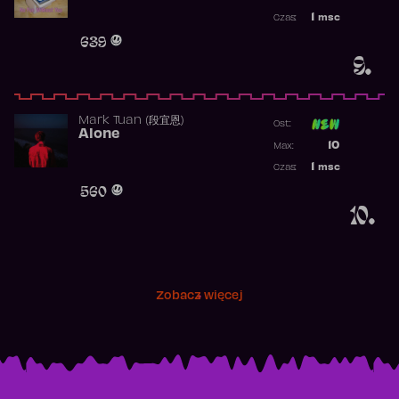
Najwyższa p
1
msc
Czas:
Obecność w 
639
9.
Mark Tuan (段宜恩)
Ost:
Alone
Poprzednia p
10
Max:
Najwyższa p
1
msc
Czas:
Obecność w 
560
10.
Zobacz więcej