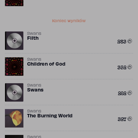
Koniec wyników
Swans
Filth
283
Swans
Children of God
352
Swans
Swans
292
Swans
The Burning World
327
Swans