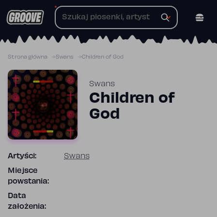
Przejdź
do
treści
Strona główna
Swans
Children of God
Swans
Children of
God
Artyści:
Swans
Miejsce
powstania:
Data
założenia: