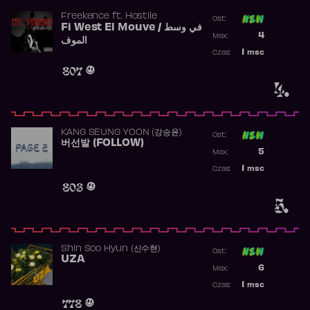
Freekence
ft.
Hostile
Ost:
Fi West El Mouve / في وسط
Poprzednia p
4
Max:
الموف
Najwyższa p
1
msc
Czas:
Obecność w 
807
4.
KANG SEUNG YOON (강승윤)
Ost:
버선발 (FOLLOW)
Poprzednia p
5
Max:
Najwyższa p
1
msc
Czas:
Obecność w 
803
5.
Shin Soo Hyun (신수현)
Ost:
UZA
Poprzednia p
6
Max:
Najwyższa p
1
msc
Czas:
Obecność w 
778