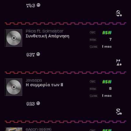
Obecność w 
743
6.
Pikos
ft.
Solmeister
Ost:
Συνθετική Απάρνηση
Poprzednia p
7
Max:
Najwyższa p
1
msc
Czas:
Obecność w 
637
7.
Javaspa
Ost:
Η συμμορία των 11
Poprzednia p
8
Max:
Najwyższa p
1
msc
Czas:
Obecność w 
623
8.
​eAeon (이이언)
Ost: