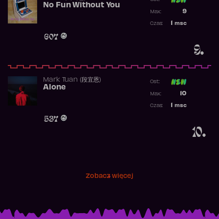
No Fun Without You
Poprzednia p
9
Max:
Najwyższa p
1
msc
Czas:
Obecność w 
607
9.
Mark Tuan (段宜恩)
Ost:
Alone
Poprzednia p
10
Max:
Najwyższa p
1
msc
Czas:
Obecność w 
537
10.
Zobacz więcej