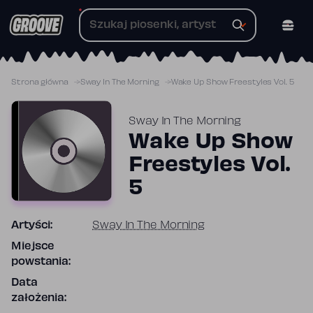
Przejdź
do
treści
Strona główna
Sway In The Morning
Wake Up Show Freestyles Vol. 5
Sway In The Morning
Wake Up Show
Freestyles Vol.
5
Artyści:
Sway In The Morning
Miejsce
powstania:
Data
założenia: