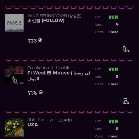
KANG SEUNG YOON (강승윤)
Ost:
버선발 (FOLLOW)
Poprzednia p
4
Max:
Najwyższa p
1
msc
Czas:
Obecność w 
778
4.
Freekence
ft.
Hostile
Ost:
Fi West El Mouve / في وسط
Poprzednia p
5
Max:
الموف
Najwyższa p
1
msc
Czas:
Obecność w 
764
5.
Shin Soo Hyun (신수현)
Ost:
UZA
Poprzednia p
6
Max:
Najwyższa p
1
msc
Czas: