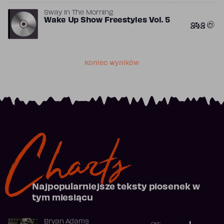
Sway In The Morning
Wake Up Show Freestyles Vol. 5
242
Koniec wyników
Charts
Najpopularniejsze teksty piosenek w
tym miesiącu
Bryan Adams