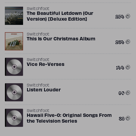
Switchfoot
The Beautiful Letdown (Our
254
Version) [Deluxe Edition]
Switchfoot
This Is Our Christmas Album
284
Switchfoot
Vice Re-Verses
144
Switchfoot
Listen: Louder
60
Switchfoot
Hawaii Five-0: Original Songs From
89
the Television Series