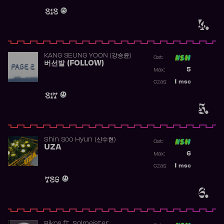
Obecność w 
818
4.
KANG SEUNG YOON (강승윤)
Ost:
버선발 (FOLLOW)
Poprzednia p
5
Max:
Najwyższa p
1
msc
Czas:
Obecność w 
817
5.
Shin Soo Hyun (신수현)
Ost:
UZA
Poprzednia p
6
Max:
Najwyższa p
1
msc
Czas:
Obecność w 
786
6.