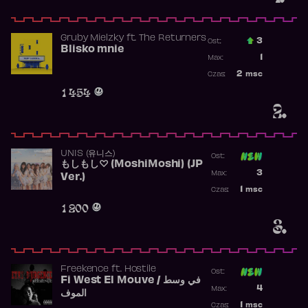
Gruby Mielzky
ft.
The Returners
3
Ost.:
Blisko mnie
Poprzednia p
1
Max:
Najwyższa po
2
msc
Czas:
Obecność w r
1 454
2.
UNIS (유니스)
Ost:
もしもし♡ (MoshiMoshi) (JP
Poprzednia p
3
Max:
Ver.)
Najwyższa p
1
msc
Czas:
Obecność w 
1 200
3.
Freekence
ft.
Hostile
Ost:
Fi West El Mouve / في وسط
Poprzednia p
4
Max:
الموف
Najwyższa p
1
msc
Czas: