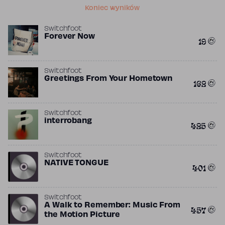
Koniec wyników
Switchfoot
Forever Now
19
Switchfoot
Greetings From Your Hometown
162
Switchfoot
interrobang
425
Switchfoot
NATIVE TONGUE
401
Switchfoot
A Walk to Remember: Music From
457
the Motion Picture