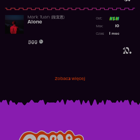
Mark Tuan (段宜恩)
Ost:
Alone
Poprzednia p
10
Max:
Najwyższa p
1
msc
Czas:
Obecność w 
566
10.
Zobacz więcej