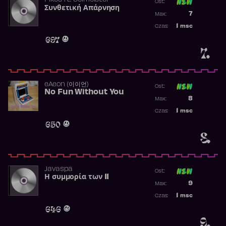
Pikos
ft.
Solmeister
Ost:
Συνθετική Απάρνηση
Poprzednia p
7
Max:
Najwyższa p
1
msc
Czas:
Obecność w 
697
7.
​eAeon (이이언)
Ost:
No Fun Without You
Poprzednia p
8
Max:
Najwyższa p
1
msc
Czas:
Obecność w 
650
8.
Javaspa
Ost:
Η συμμορία των 11
Poprzednia p
9
Max:
Najwyższa p
1
msc
Czas:
Obecność w 
646
9.