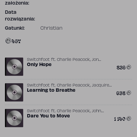
założenia:
Data
rozwiązania:
Gatunki:
Christian
457
,
Switchfoot
ft.
Charlie Peacock
Jon
Foreman
Only Hope
839
,
Switchfoot
ft.
Charlie Peacock
Jacquire
,
King
Learning to Breathe
Jon Foreman
638
,
Switchfoot
ft.
Charlie Peacock
John
,
Fields
Dare You to Move
Jon Foreman
1 140