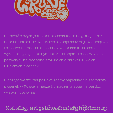
Sprawdź o czym jest tekst piosenki Taste nagranej przez
Sabrina Carpenter. Na Groove.pl znajdziesz najdokładniejsze
tekstowo tłumaczenia piosenek w polskim Internecie.
Wyróżniamy się unikalnymi interpretacjami tekstów, które
pozwolą Ci na dokładne zrozumienie przekazu Twoich
ulubionych piosenek.
Dlaczego warto nas polubić? Mamy najdokładniejsze teksty
piosenek w Polsce, a nasze tłumaczenia stoją na bardzo
wysokim poziomie.
Katalog artystów
a
b
c
d
e
f
g
h
i
j
k
l
m
n
o
p