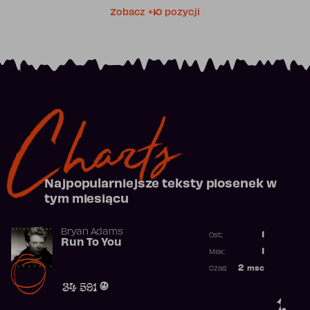
Zobacz +10 pozycji
Charts
Najpopularniejsze teksty piosenek w
tym miesiącu
Bryan Adams
1
Ost.:
Run To You
Poprzednia p
1
Max:
Najwyższa po
2
msc
Czas:
Obecność w r
34 591
1.