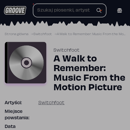
Przejdź
do
treści
Strona główna
Switchfoot
A Walk to Remember: Music From the Motion Picture
Switchfoot
A Walk to
Remember:
Music From the
Motion Picture
Artyści:
Switchfoot
Miejsce
powstania:
Data