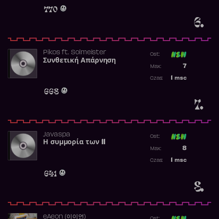
Obecność w 
770
6.
Pikos
ft.
Solmeister
Ost:
Συνθετική Απάρνηση
Poprzednia p
7
Max:
Najwyższa p
1
msc
Czas:
Obecność w 
668
7.
Javaspa
Ost:
Η συμμορία των 11
Poprzednia p
8
Max:
Najwyższa p
1
msc
Czas:
Obecność w 
641
8.
​eAeon (이이언)
Ost: