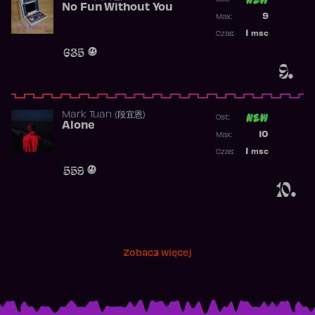
No Fun Without You
Poprzednia p
9
Max:
Najwyższa p
1
msc
Czas:
Obecność w 
635
9.
Mark Tuan (段宜恩)
Ost:
Alone
Poprzednia p
10
Max:
Najwyższa p
1
msc
Czas:
Obecność w 
559
10.
Zobacz więcej