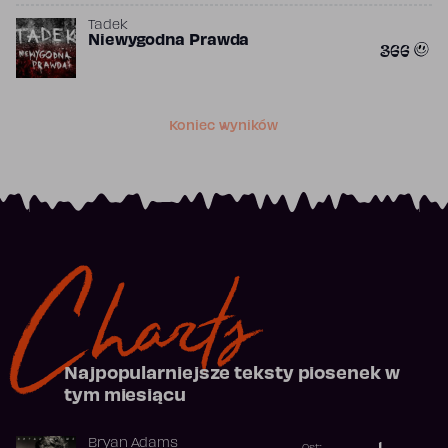
Tadek
Niewygodna Prawda
366
Koniec wyników
Charts
Najpopularniejsze teksty piosenek w
tym miesiącu
Bryan Adams