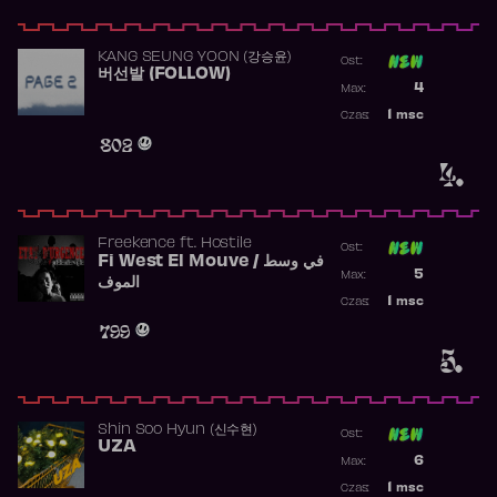
KANG SEUNG YOON (강승윤)
Ost:
버선발 (FOLLOW)
Poprzednia p
4
Max:
Najwyższa p
1
msc
Czas:
Obecność w 
802
4.
Freekence
ft.
Hostile
Ost:
Fi West El Mouve / في وسط
Poprzednia p
5
Max:
الموف
Najwyższa p
1
msc
Czas:
Obecność w 
799
5.
Shin Soo Hyun (신수현)
Ost:
UZA
Poprzednia p
6
Max:
Najwyższa p
1
msc
Czas: