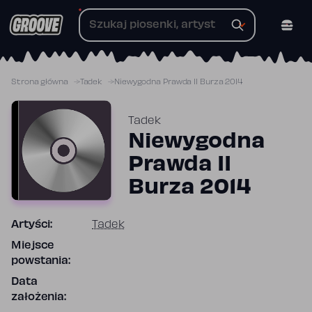
Przejdź
do
treści
Strona główna
Tadek
Niewygodna Prawda II Burza 2014
Tadek
Niewygodna
Prawda II
Burza 2014
Artyści:
Tadek
Miejsce
powstania:
Data
założenia: