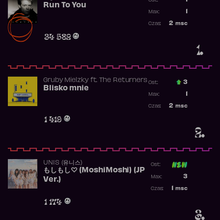
1
Ost.:
Run To You
Poprzednia p
1
Max:
Najwyższa po
2
msc
Czas:
Obecność w r
34 582
1.
Gruby Mielzky
ft.
The Returners
3
Ost.:
Blisko mnie
Poprzednia p
1
Max:
Najwyższa po
2
msc
Czas:
Obecność w r
1 419
2.
UNIS (유니스)
Ost:
もしもし♡ (MoshiMoshi) (JP
Poprzednia p
3
Max:
Ver.)
Najwyższa p
1
msc
Czas:
Obecność w 
1 174
3.