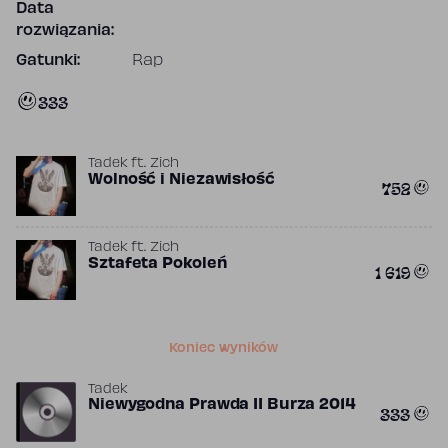
Data
rozwiązania:
Gatunki:
Rap
333
Tadek
ft.
Zich
Wolność i Niezawisłość
752
Tadek
ft.
Zich
Sztafeta Pokoleń
1 619
Koniec wyników
Tadek
Niewygodna Prawda II Burza 2014
333