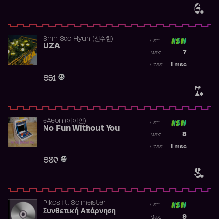
6.
Shin Soo Hyun (신수현)
Ost:
UZA
Poprzednia p
7
Max:
Najwyższa p
1
msc
Czas:
Obecność w 
991
7.
​eAeon (이이언)
Ost:
No Fun Without You
Poprzednia p
8
Max:
Najwyższa p
1
msc
Czas:
Obecność w 
980
8.
Pikos
ft.
Solmeister
Ost:
Συνθετική Απάρνηση
Poprzednia p
9
Max: