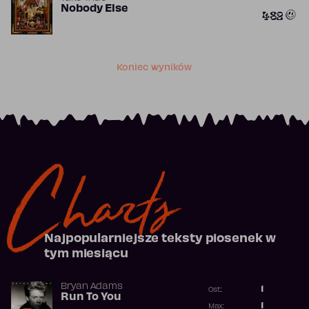
Nobody Else
482
Koniec wyników
Charts
Najpopularniejsze teksty piosenek w
tym miesiącu
Bryan Adams
1
Ost.:
Run To You
Poprzednia p
1
Max: