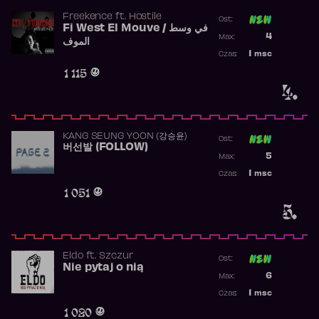
Freekence
ft.
Hostile
Ost:
Fi West El Mouve / في وسط
Poprzednia p
4
Max:
الموف
Najwyższa p
1
msc
Czas:
Obecność w 
1 115
4.
KANG SEUNG YOON (강승윤)
Ost:
버선발 (FOLLOW)
Poprzednia p
5
Max:
Najwyższa p
1
msc
Czas:
Obecność w 
1 051
5.
Eldo
ft.
Szczur
Ost:
Nie pytaj o nią
Poprzednia p
6
Max:
Najwyższa p
1
msc
Czas:
Obecność w 
1 020