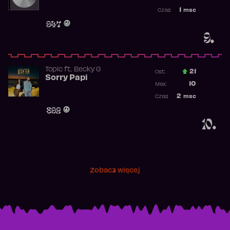
Najwyższa p
1
msc
Czas:
Obecność w 
947
9.
Topic
ft.
Becky G
21
Ost.:
Sorry Papi
Poprzednia p
10
Max:
Najwyższa po
2
msc
Czas:
Obecność w r
892
10.
Zobacz więcej