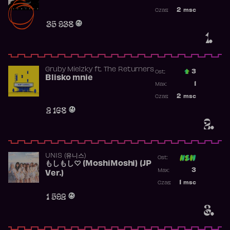
Najwyższa po
2
msc
Czas:
Obecność w r
35 938
1.
Gruby Mielzky
ft.
The Returners
3
Ost.:
Blisko mnie
Poprzednia p
1
Max:
Najwyższa po
2
msc
Czas:
Obecność w r
2 168
2.
UNIS (유니스)
Ost:
もしもし♡ (MoshiMoshi) (JP
Poprzednia p
3
Max:
Ver.)
Najwyższa p
1
msc
Czas:
Obecność w 
1 592
3.