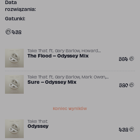
Data
rozwiązania:
Gatunki:
432
,
Take That
ft.
Gary Barlow
Howard
,
,
,
Donald
The Flood – Odyssey Mix
Jason Orange
Mark Owen
594
Robbie Williams
,
,
Take That
ft.
Gary Barlow
Mark Owen
Robbie Williams
Sure – Odyssey Mix
520
Koniec wyników
Take That
Odyssey
432