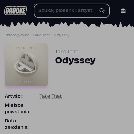
Przejdź
do
treści
Strona główna
Take That
Odyssey
Take That
Odyssey
Artyści:
Take That
Miejsce
powstania:
Data
założenia: