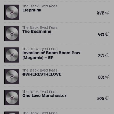
The Black Eyed Peas
Elephunk
475
The Black Eyed Peas
The Beginning
417
The Black Eyed Peas
Invasion of Boom Boom Pow
371
(Megamix) – EP
The Black Eyed Peas
#WHERESTHELOVE
391
The Black Eyed Peas
One Love Manchester
506
The Black Eyed Peas