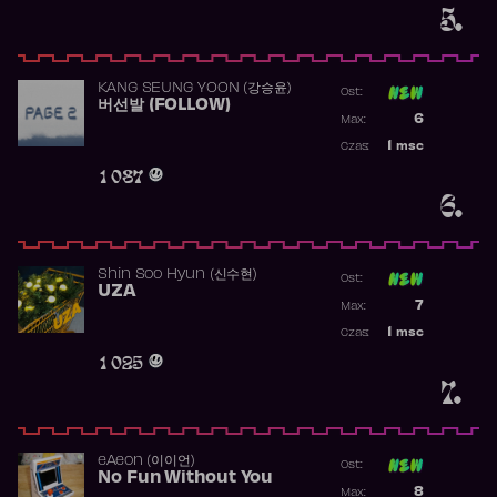
5.
KANG SEUNG YOON (강승윤)
Ost:
버선발 (FOLLOW)
Poprzednia p
6
Max:
Najwyższa p
1
msc
Czas:
Obecność w 
1 087
6.
Shin Soo Hyun (신수현)
Ost:
UZA
Poprzednia p
7
Max:
Najwyższa p
1
msc
Czas:
Obecność w 
1 025
7.
​eAeon (이이언)
Ost:
No Fun Without You
Poprzednia p
8
Max: