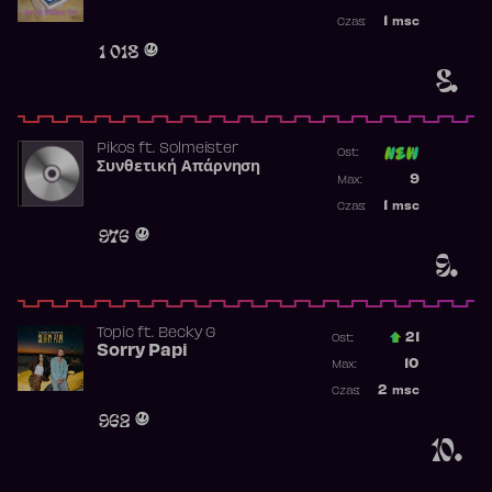
Najwyższa p
1
msc
Czas:
Obecność w 
1 018
8.
Pikos
ft.
Solmeister
Ost:
Συνθετική Απάρνηση
Poprzednia p
9
Max:
Najwyższa p
1
msc
Czas:
Obecność w 
976
9.
Topic
ft.
Becky G
21
Ost.:
Sorry Papi
Poprzednia p
10
Max:
Najwyższa po
2
msc
Czas:
Obecność w r
962
10.