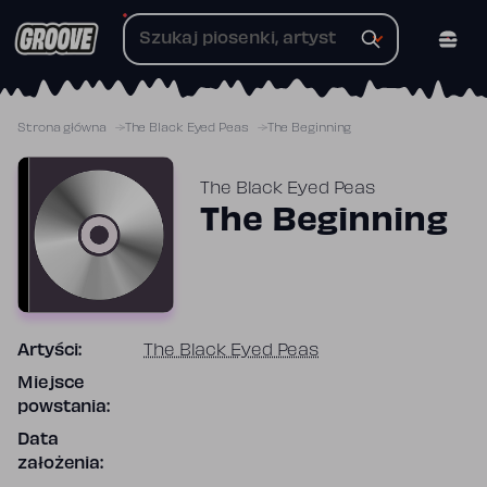
Przejdź
do
treści
Strona główna
The Black Eyed Peas
The Beginning
The Black Eyed Peas
The Beginning
Artyści:
The Black Eyed Peas
Miejsce
powstania:
Data
założenia: