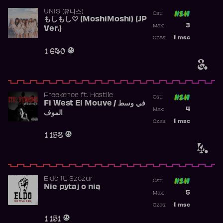
UNIS (유니스)
Ost:
もしもし♡ (MoshiMoshi) (JP
Poprzednia p
3
Max:
Ver.)
Najwyższa p
1
msc
Czas:
Obecność w 
1 640
3.
Freekence
ft.
Hostile
Ost:
Fi West El Mouve / في وسط
Poprzednia p
4
Max:
الموف
Najwyższa p
1
msc
Czas:
Obecność w 
1 158
4.
Eldo
ft.
Szczur
Ost:
Nie pytaj o nią
Poprzednia p
5
Max:
Najwyższa p
1
msc
Czas:
Obecność w 
1 151