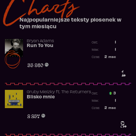
Charts
Najpopularniejsze teksty piosenek w
tym miesiącu
Bryan Adams
1
Ost.:
Run To You
Poprzednia p
1
Max:
Najwyższa po
2
msc
Czas:
Obecność w r
35 980
1.
Gruby Mielzky
ft.
The Returners
3
Ost.:
Blisko mnie
Poprzednia p
1
Max:
Najwyższa po
2
msc
Czas:
Obecność w r
2 257
2.