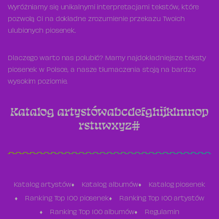
Wyróżniamy się unikalnymi interpretacjami tekstów, które
pozwolą Ci na dokładne zrozumienie przekazu Twoich
ulubionych piosenek.
Dlaczego warto nas polubić? Mamy najdokładniejsze teksty
piosenek w Polsce, a nasze tłumaczenia stoją na bardzo
wysokim poziomie.
Katalog artystów
a
b
c
d
e
f
g
h
i
j
k
l
m
n
o
p
r
s
t
u
w
x
y
z
#
Katalog artystów
Katalog albumów
Katalog piosenek
Ranking Top 100 piosenek
Ranking Top 100 artystów
Ranking Top 100 albumów
Regulamin