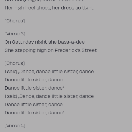
On Friday night, she all decked out
Her high heel shoes, her dress so tight
[Chorus]
[Verse 3]
On Saturday night she bass-a-dee
She stepping high on Frederick’s Street
[Chorus]
I said, „Dance, dance little sister, dance
Dance little sister, dance
Dance little sister, dance”
I said, „Dance, dance little sister, dance
Dance little sister, dance
Dance little sister, dance”
[Verse 4]