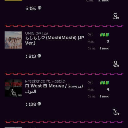
2
msc
Czas:
Obecność w r
2 199
2.
UNIS (유니스)
Ost:
もしもし♡ (MoshiMoshi) (JP
Poprzednia p
3
Max:
Ver.)
Najwyższa p
1
msc
Czas:
Obecność w 
1 613
3.
Freekence
ft.
Hostile
Ost:
Fi West El Mouve / في وسط
Poprzednia p
4
Max:
الموف
Najwyższa p
1
msc
Czas:
Obecność w 
1 138
4.