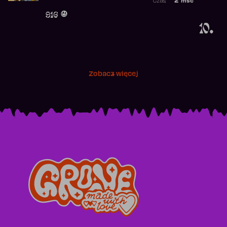
2
msc
Czas:
Obecność w r
916
10.
Zobacz więcej