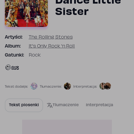
Dance Little
Sister
Artyści:
The Rolling Stones
Album:
It's Only Rock 'n Roll
Gatunki:
Rock
918
Tekst dodał/a:
Tłumaczenie:
Interpretacja:
Tekst piosenki
Tłumaczenie
Interpretacja