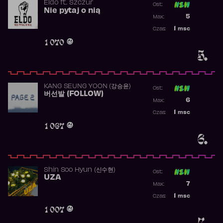
Eldo
ft.
Szczur
Ost:
Nie pytaj o nią
Poprzednia p
5
Max:
Najwyższa p
1
msc
Czas:
Obecność w 
1 070
5.
KANG SEUNG YOON (강승윤)
Ost:
버선발 (FOLLOW)
Poprzednia p
6
Max:
Najwyższa p
1
msc
Czas:
Obecność w 
1 067
6.
Shin Soo Hyun (신수현)
Ost:
UZA
Poprzednia p
7
Max:
Najwyższa p
1
msc
Czas:
Obecność w 
1 007
7.