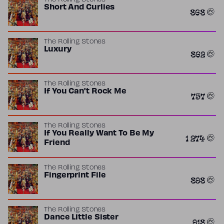
The Rolling Stones
Short And Curlies
868
The Rolling Stones
Luxury
862
The Rolling Stones
If You Can't Rock Me
757
The Rolling Stones
If You Really Want To Be My
1 274
Friend
The Rolling Stones
Fingerprint File
898
The Rolling Stones
Dance Little Sister
918