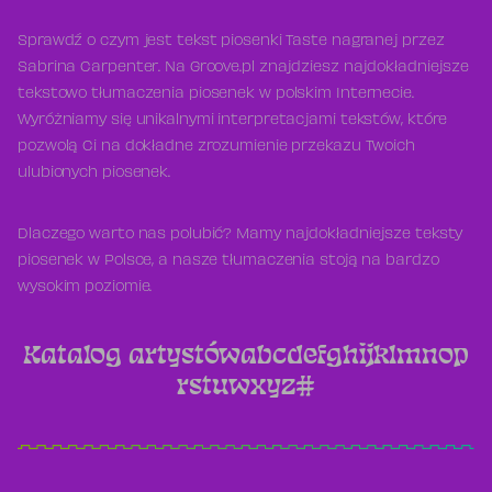
Sprawdź o czym jest tekst piosenki Taste nagranej przez
Sabrina Carpenter. Na Groove.pl znajdziesz najdokładniejsze
tekstowo tłumaczenia piosenek w polskim Internecie.
Wyróżniamy się unikalnymi interpretacjami tekstów, które
pozwolą Ci na dokładne zrozumienie przekazu Twoich
ulubionych piosenek.
Dlaczego warto nas polubić? Mamy najdokładniejsze teksty
piosenek w Polsce, a nasze tłumaczenia stoją na bardzo
wysokim poziomie.
Katalog artystów
a
b
c
d
e
f
g
h
i
j
k
l
m
n
o
p
r
s
t
u
w
x
y
z
#