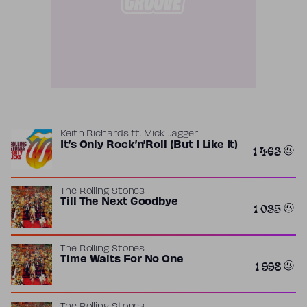
Keith Richards
ft.
Mick Jagger
It’s Only Rock’n’Roll (But I Like It)
1 463
The Rolling Stones
Till The Next Goodbye
1 035
The Rolling Stones
Time Waits For No One
1 998