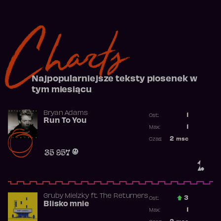
Charts
Najpopularniejsze teksty piosenek w
tym miesiącu
Bryan Adams
1
Ost.:
Run To You
Poprzednia p
1
Max:
Najwyższa po
2
msc
Czas:
Obecność w r
35 957
1.
Gruby Mielzky
ft.
The Returners
3
Ost.:
Blisko mnie
Poprzednia p
1
Max:
Najwyższa po