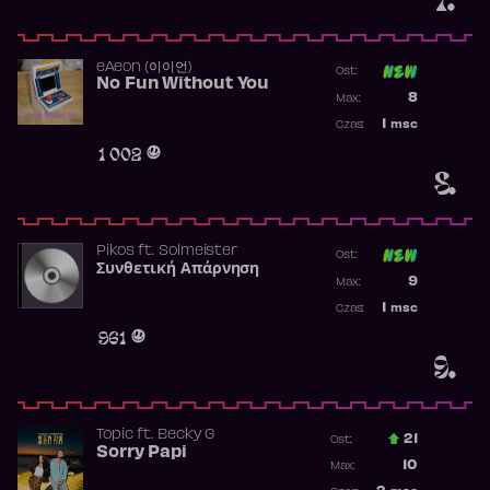
​eAeon (이이언)
Ost:
No Fun Without You
Poprzednia p
8
Max:
Najwyższa p
1
msc
Czas:
Obecność w 
1 002
8.
Pikos
ft.
Solmeister
Ost:
Συνθετική Απάρνηση
Poprzednia p
9
Max:
Najwyższa p
1
msc
Czas:
Obecność w 
961
9.
Topic
ft.
Becky G
21
Ost.:
Sorry Papi
Poprzednia p
10
Max:
Najwyższa po