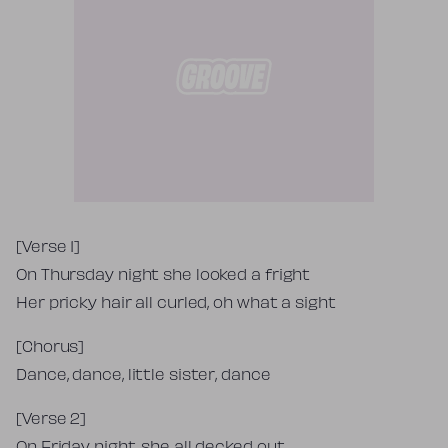
Tekst piosenki
[Verse 1]
On Thursday night she looked a fright
Her pricky hair all curled, oh what a sight
[Chorus]
Dance, dance, little sister, dance
[Verse 2]