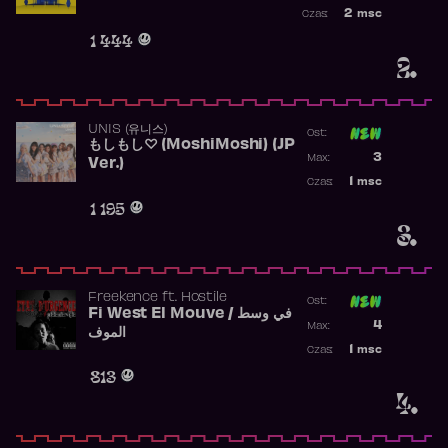
Najwyższa po
2
msc
Czas:
Obecność w r
1 444
2.
UNIS (유니스)
Ost:
もしもし♡ (MoshiMoshi) (JP
Poprzednia p
3
Max:
Ver.)
Najwyższa p
1
msc
Czas:
Obecność w 
1 195
3.
Freekence
ft.
Hostile
Ost:
Fi West El Mouve / في وسط
Poprzednia p
4
Max:
الموف
Najwyższa p
1
msc
Czas:
Obecność w 
813
4.