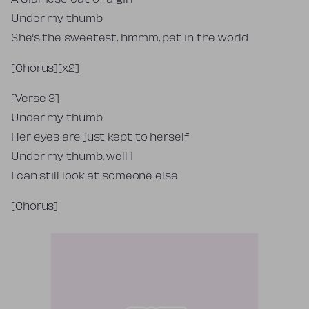
A Siamese cat of a girl
Under my thumb
She’s the sweetest, hmmm, pet in the world
[Chorus][x2]
[Verse 3]
Under my thumb
Her eyes are just kept to herself
Under my thumb, well I
I can still look at someone else
[Chorus]