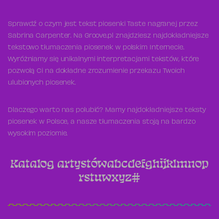
Sprawdź o czym jest tekst piosenki Taste nagranej przez
Sabrina Carpenter. Na Groove.pl znajdziesz najdokładniejsze
tekstowo tłumaczenia piosenek w polskim Internecie.
Wyróżniamy się unikalnymi interpretacjami tekstów, które
pozwolą Ci na dokładne zrozumienie przekazu Twoich
ulubionych piosenek.
Dlaczego warto nas polubić? Mamy najdokładniejsze teksty
piosenek w Polsce, a nasze tłumaczenia stoją na bardzo
wysokim poziomie.
Katalog artystów
a
b
c
d
e
f
g
h
i
j
k
l
m
n
o
p
r
s
t
u
w
x
y
z
#