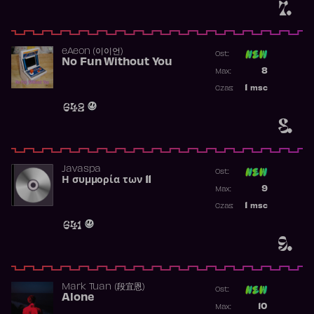
7.
​eAeon (이이언)
Ost:
No Fun Without You
Poprzednia p
8
Max:
Najwyższa p
1
msc
Czas:
Obecność w 
642
8.
Javaspa
Ost:
Η συμμορία των 11
Poprzednia p
9
Max:
Najwyższa p
1
msc
Czas:
Obecność w 
641
9.
Mark Tuan (段宜恩)
Ost:
Alone
Poprzednia p
10
Max: