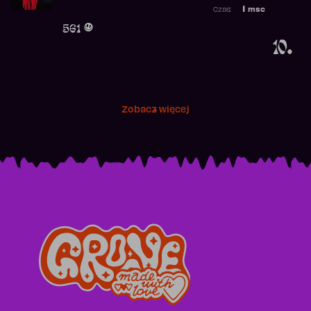
Najwyższa p
1
msc
Czas:
Obecność w 
561
10.
Zobacz więcej