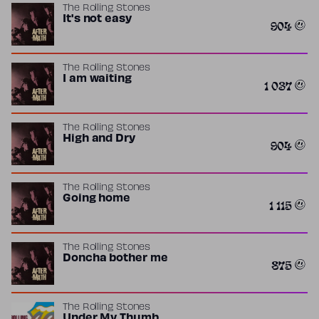
The Rolling Stones
It's not easy
904
The Rolling Stones
I am waiting
1 037
The Rolling Stones
High and Dry
904
The Rolling Stones
Going home
1 115
The Rolling Stones
Doncha bother me
875
The Rolling Stones
Under My Thumb