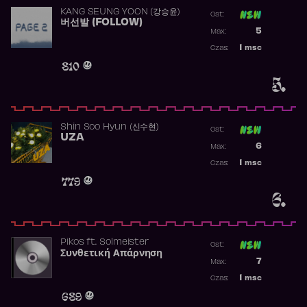
KANG SEUNG YOON (강승윤)
Ost:
버선발 (FOLLOW)
Poprzednia p
5
Max:
Najwyższa p
1
msc
Czas:
Obecność w 
810
5.
Shin Soo Hyun (신수현)
Ost:
UZA
Poprzednia p
6
Max:
Najwyższa p
1
msc
Czas:
Obecność w 
779
6.
Pikos
ft.
Solmeister
Ost:
Συνθετική Απάρνηση
Poprzednia p
7
Max:
Najwyższa p
1
msc
Czas:
Obecność w 
689