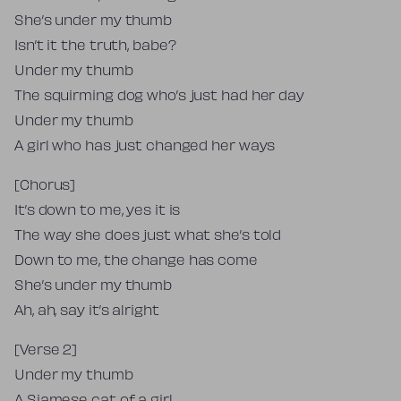
She’s under my thumb
Isn’t it the truth, babe?
Under my thumb
The squirming dog who’s just had her day
Under my thumb
A girl who has just changed her ways
[Chorus]
It’s down to me, yes it is
The way she does just what she’s told
Down to me, the change has come
She’s under my thumb
Ah, ah, say it’s alright
[Verse 2]
Under my thumb