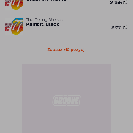
3 159
The Rolling Stones
Paint It, Black
3 711
Zobacz +10 pozycji