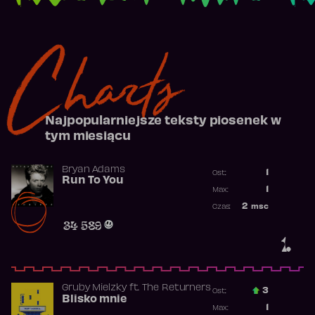
Charts
Najpopularniejsze teksty piosenek w
tym miesiącu
Bryan Adams
1
Ost.:
Run To You
Poprzednia p
1
Max:
Najwyższa po
2
msc
Czas:
Obecność w r
34 589
1.
Gruby Mielzky
ft.
The Returners
3
Ost.:
Blisko mnie
Poprzednia p
1
Max: