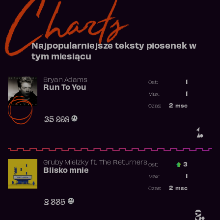
Charts
Najpopularniejsze teksty piosenek w
tym miesiącu
Bryan Adams
1
Ost.:
Run To You
Poprzednia p
1
Max:
Najwyższa po
2
msc
Czas:
Obecność w r
35 992
1.
Gruby Mielzky
ft.
The Returners
3
Ost.:
Blisko mnie
Poprzednia p
1
Max:
Najwyższa po
2
msc
Czas:
Obecność w r
2 335
2.