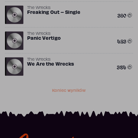
The Wrecks
Freaking Out – Single
390
The Wrecks
Panic Vertigo
423
The Wrecks
We Are the Wrecks
384
Koniec wyników