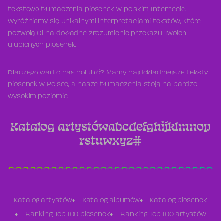
tekstowo tłumaczenia piosenek w polskim Internecie.
Wyróżniamy się unikalnymi interpretacjami tekstów, które
pozwolą Ci na dokładne zrozumienie przekazu Twoich
ulubionych piosenek.
Dlaczego warto nas polubić? Mamy najdokładniejsze teksty
piosenek w Polsce, a nasze tłumaczenia stoją na bardzo
wysokim poziomie.
Katalog artystów
a
b
c
d
e
f
g
h
i
j
k
l
m
n
o
p
r
s
t
u
w
x
y
z
#
Katalog artystów
Katalog albumów
Katalog piosenek
Ranking Top 100 piosenek
Ranking Top 100 artystów