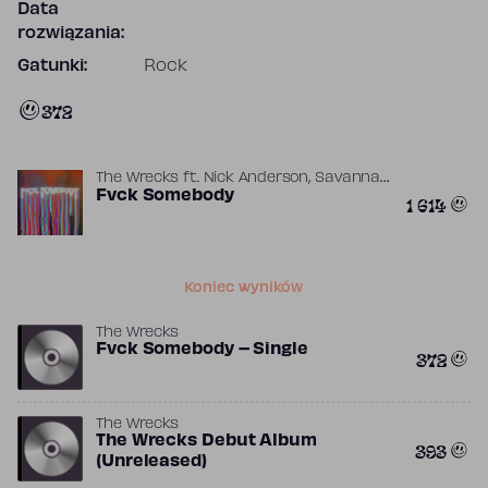
Data
rozwiązania:
Gatunki:
Rock
372
,
The Wrecks
ft.
Nick Anderson
Savannah
Bleu
Fvck Somebody
1 614
Koniec wyników
The Wrecks
Fvck Somebody – Single
372
The Wrecks
The Wrecks Debut Album
393
(Unreleased)