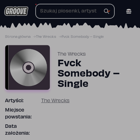
Przejdź
do
treści
Strona główna
The Wrecks
Fvck Somebody – Single
The Wrecks
Fvck
Somebody –
Single
Artyści:
The Wrecks
Miejsce
powstania:
Data
założenia: