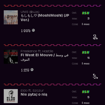
UNIS (유니스)
Ost:
もしもし♡ (MoshiMoshi) (JP
Poprzednia p
3
Max:
Ver.)
Najwyższa p
1
msc
Czas:
Obecność w 
1 664
3.
Freekence
ft.
Hostile
Ost:
Fi West El Mouve / في وسط
Poprzednia p
4
Max:
الموف
Najwyższa p
1
msc
Czas:
Obecność w 
1 176
4.
Eldo
ft.
Szczur
Ost:
Nie pytaj o nią
Poprzednia p
5
Max:
Najwyższa p
1
msc
Czas: