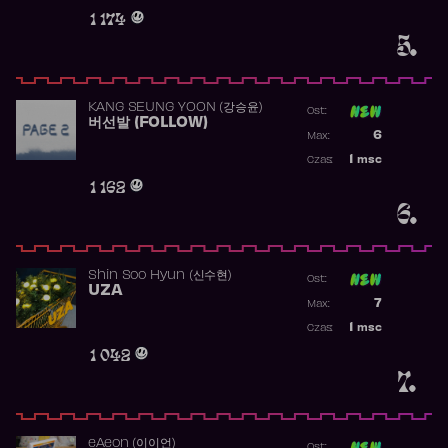
Obecność w 
1 174
5.
KANG SEUNG YOON (강승윤)
Ost:
버선발 (FOLLOW)
Poprzednia p
6
Max:
Najwyższa p
1
msc
Czas:
Obecność w 
1 162
6.
Shin Soo Hyun (신수현)
Ost:
UZA
Poprzednia p
7
Max:
Najwyższa p
1
msc
Czas:
Obecność w 
1 042
7.
​eAeon (이이언)
Ost: