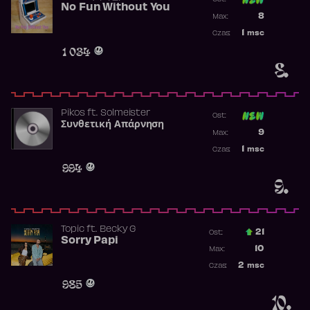
No Fun Without You
Poprzednia p
8
Max:
Najwyższa p
1
msc
Czas:
Obecność w 
1 034
8.
Pikos
ft.
Solmeister
Ost:
Συνθετική Απάρνηση
Poprzednia p
9
Max:
Najwyższa p
1
msc
Czas:
Obecność w 
994
9.
Topic
ft.
Becky G
21
Ost.:
Sorry Papi
Poprzednia p
10
Max:
Najwyższa po
2
msc
Czas:
Obecność w r
985
10.