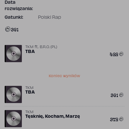
Data
rozwiązania:
Gatunki:
Polski Rap
361
TKM
ft.
B.R.O. (PL)
TBA
422
Koniec wyników
TKM
TBA
361
TKM
Tęsknię, Kocham, Marzę
372