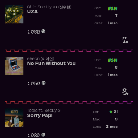
Shin Soo Hyun (신수현)
Ost:
UZA
Poprzednia p
7
Max:
Najwyższa p
1
msc
Czas:
Obecność w 
1 062
7.
​eAeon (이이언)
Ost:
No Fun Without You
Poprzednia p
8
Max:
Najwyższa p
1
msc
Czas:
Obecność w 
1 050
8.
Topic
ft.
Becky G
21
Ost.:
Sorry Papi
Poprzednia p
9
Max:
Najwyższa po
2
msc
Czas:
Obecność w r
1 020