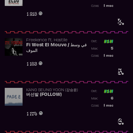
Najwyższa p
1
msc
Czas:
Obecność w 
1 215
4.
Freekence
ft.
Hostile
Ost:
Fi West El Mouve / في وسط
Poprzednia p
5
Max:
الموف
Najwyższa p
1
msc
Czas:
Obecność w 
1 193
5.
KANG SEUNG YOON (강승윤)
Ost:
버선발 (FOLLOW)
Poprzednia p
6
Max:
Najwyższa p
1
msc
Czas:
Obecność w 
1 174
6.