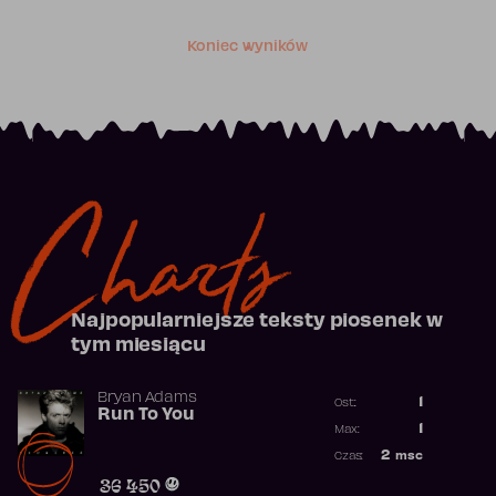
Koniec wyników
Charts
Najpopularniejsze teksty piosenek w
tym miesiącu
Bryan Adams
1
Ost.:
Run To You
Poprzednia p
1
Max:
Najwyższa po
2
msc
Czas:
Obecność w r
36 450