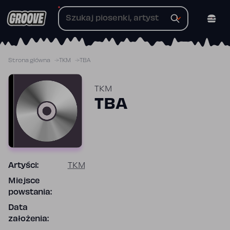
Przejdź
do
treści
Strona główna
TKM
TBA
TKM
TBA
Artyści:
TKM
Miejsce
powstania:
Data
założenia: