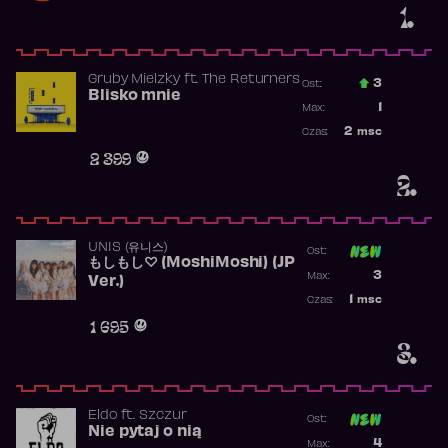
1.
Gruby Mielzky
ft.
The Returners
3
Ost.:
Blisko mnie
Poprzednia p
1
Max:
Najwyższa po
2
msc
Czas:
Obecność w r
2 399
2.
UNIS (유니스)
Ost:
もしもし♡ (MoshiMoshi) (JP
Poprzednia p
3
Max:
Ver.)
Najwyższa p
1
msc
Czas:
Obecność w 
1 695
3.
Eldo
ft.
Szczur
Ost:
Nie pytaj o nią
Poprzednia p
4
Max: