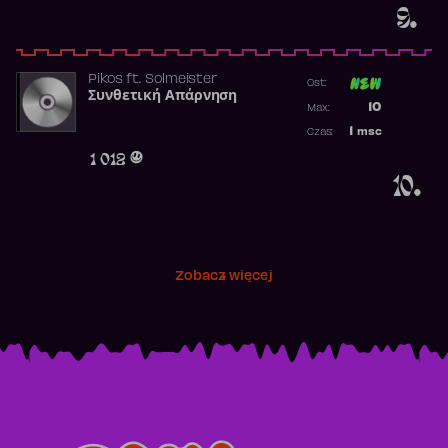
9.
Pikos
ft.
Solmeister
Ost:
Συνθετική Απάρνηση
Poprzednia p
10
Max:
Najwyższa p
1
msc
Czas:
Obecność w 
1 012
10.
Zobacz więcej