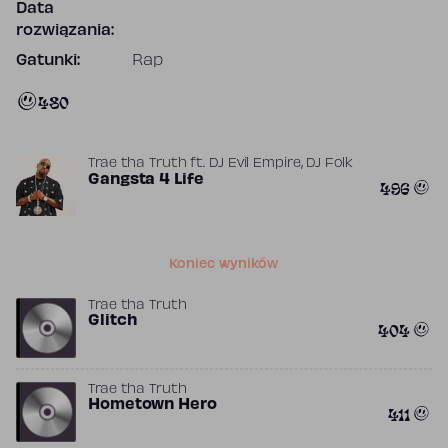
Data
rozwiązania:
Gatunki:
Rap
480
,
Trae tha Truth
ft.
DJ Evil Empire
DJ Folk
Gangsta 4 Life
496
Koniec wyników
Trae tha Truth
Glitch
404
Trae tha Truth
Hometown Hero
411