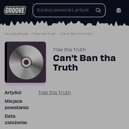
Przejdź
do
treści
Strona główna
Trae tha Truth
Can't Ban tha Truth
Trae tha Truth
Can't Ban tha
Truth
Artyści:
Trae tha Truth
Miejsce
powstania:
Data
założenia: