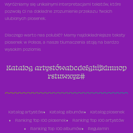
Wyróżniamy się unikalnymi interpretacjami tekstów, które
pozwolą Ci na dokładne zrozumienie przekazu Twoich
ulubionych piosenek.
Dlaczego warto nas polubić? Mamy najdokładniejsze teksty
piosenek w Polsce, a nasze tłumaczenia stoją na bardzo
wysokim poziomie.
Katalog artystów
a
b
c
d
e
f
g
h
i
j
k
l
m
n
o
p
r
s
t
u
w
x
y
z
#
Katalog artystów
Katalog albumów
Katalog piosenek
Ranking Top 100 piosenek
Ranking Top 100 artystów
Ranking Top 100 albumów
Regulamin