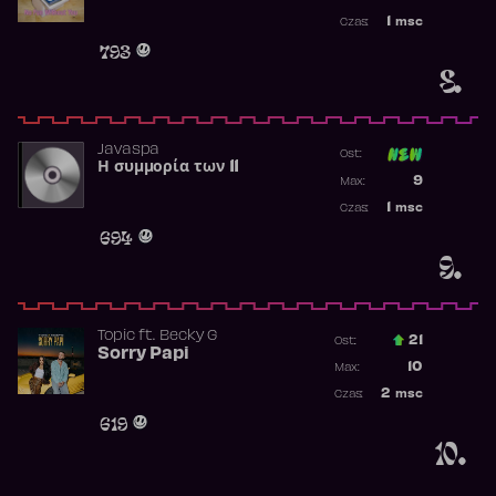
Najwyższa p
1
msc
Czas:
Obecność w 
793
8.
Javaspa
Ost:
Η συμμορία των 11
Poprzednia p
9
Max:
Najwyższa p
1
msc
Czas:
Obecność w 
694
9.
Topic
ft.
Becky G
21
Ost.:
Sorry Papi
Poprzednia p
10
Max:
Najwyższa po
2
msc
Czas:
Obecność w r
619
10.