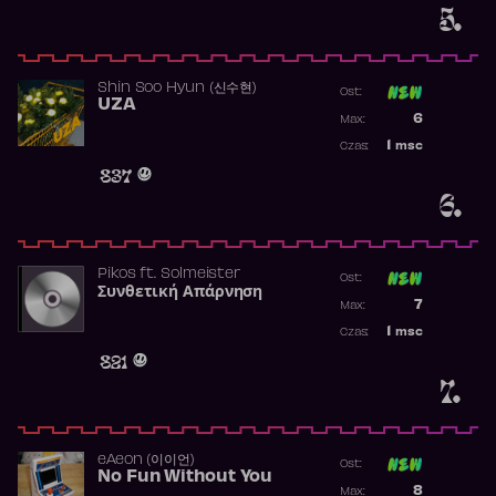
5.
Shin Soo Hyun (신수현)
Ost:
UZA
Poprzednia p
6
Max:
Najwyższa p
1
msc
Czas:
Obecność w 
837
6.
Pikos
ft.
Solmeister
Ost:
Συνθετική Απάρνηση
Poprzednia p
7
Max:
Najwyższa p
1
msc
Czas:
Obecność w 
821
7.
​eAeon (이이언)
Ost:
No Fun Without You
Poprzednia p
8
Max: