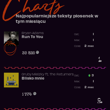
Charts
Najpopularniejsze teksty piosenek w
tym miesiącu
Bryan Adams
1
Ost.:
Run To You
Poprzednia p
1
Max:
Najwyższa po
2
msc
Czas:
Obecność w r
35 829
1.
Gruby Mielzky
ft.
The Returners
3
Ost.:
Blisko mnie
Poprzednia p
1
Max:
Najwyższa po
2
msc
Czas:
Obecność w r
1 704
2.