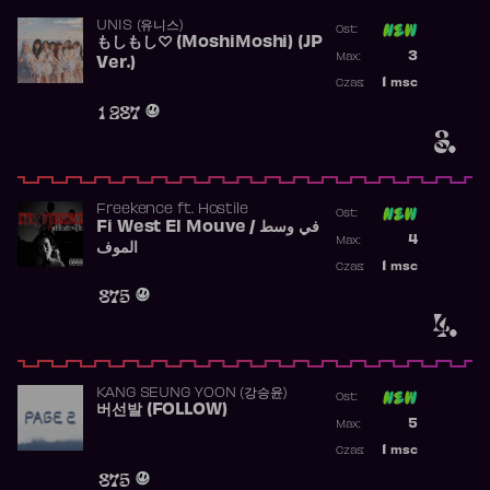
UNIS (유니스)
Ost:
もしもし♡ (MoshiMoshi) (JP
Poprzednia p
3
Max:
Ver.)
Najwyższa p
1
msc
Czas:
Obecność w 
1 287
3.
Freekence
ft.
Hostile
Ost:
Fi West El Mouve / في وسط
Poprzednia p
4
Max:
الموف
Najwyższa p
1
msc
Czas:
Obecność w 
875
4.
KANG SEUNG YOON (강승윤)
Ost:
버선발 (FOLLOW)
Poprzednia p
5
Max:
Najwyższa p
1
msc
Czas:
Obecność w 
875