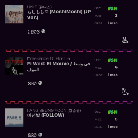
UNIS (유니스)
Ost:
もしもし♡ (MoshiMoshi) (JP
Poprzednia p
3
Max:
Ver.)
Najwyższa p
1
msc
Czas:
Obecność w 
1 203
3.
Freekence
ft.
Hostile
Ost:
Fi West El Mouve / في وسط
Poprzednia p
4
Max:
الموف
Najwyższa p
1
msc
Czas:
Obecność w 
820
4.
KANG SEUNG YOON (강승윤)
Ost:
버선발 (FOLLOW)
Poprzednia p
5
Max:
Najwyższa p
1
msc
Czas:
Obecność w 
820