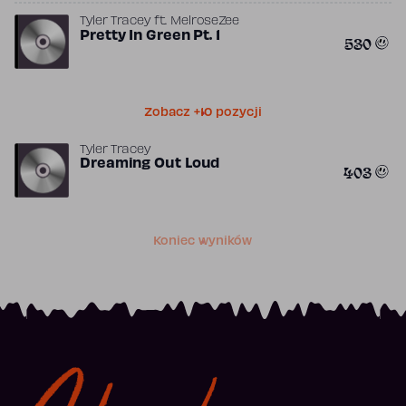
Tyler Tracey
ft.
MelroseZee
Pretty In Green Pt. 1
530
Zobacz +10 pozycji
Tyler Tracey
Dreaming Out Loud
403
Koniec wyników