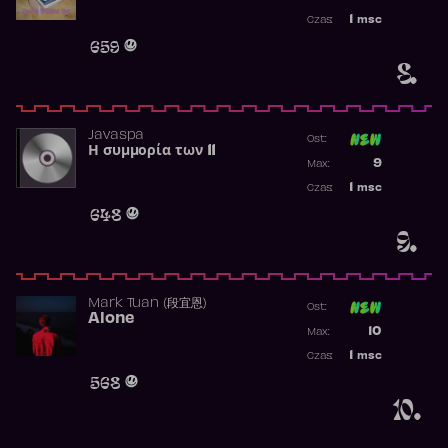
Najwyższa p
1
msc
Czas:
Obecność w 
659
8.
Javaspa
Ost:
Η συμμορία των 11
Poprzednia p
9
Max:
Najwyższa p
1
msc
Czas:
Obecność w 
648
9.
Mark Tuan (段宜恩)
Ost:
Alone
Poprzednia p
10
Max:
Najwyższa p
1
msc
Czas:
Obecność w 
568
10.