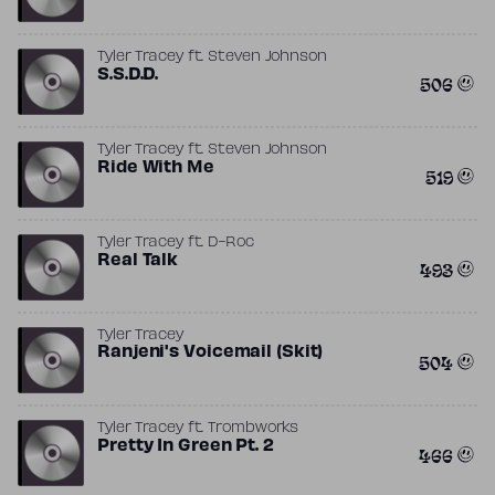
Tyler Tracey
ft.
Steven Johnson
S.S.D.D.
506
Tyler Tracey
ft.
Steven Johnson
Ride With Me
519
Tyler Tracey
ft.
D-Roc
Real Talk
493
Tyler Tracey
Ranjeni's Voicemail (Skit)
504
Tyler Tracey
ft.
Trombworks
Pretty In Green Pt. 2
466