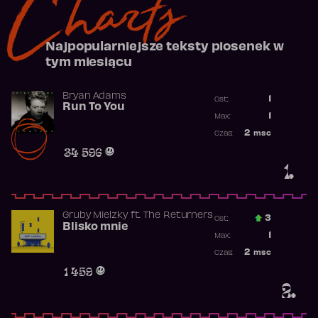
Charts
Najpopularniejsze teksty piosenek w
tym miesiącu
Bryan Adams
1
Ost.:
Run To You
Poprzednia p
1
Max:
Najwyższa po
2
msc
Czas:
Obecność w r
34 596
1.
Gruby Mielzky
ft.
The Returners
3
Ost.:
Blisko mnie
Poprzednia p
1
Max:
Najwyższa po
2
msc
Czas:
Obecność w r
1 459
2.