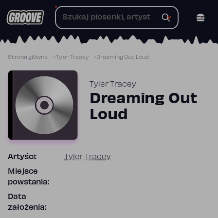
Przejdź
do
treści
Strona główna
Tyler Tracey
Dreaming Out Loud
Tyler Tracey
Dreaming Out
Loud
Artyści:
Tyler Tracey
Miejsce
powstania:
Data
założenia: