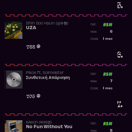
5.
Shin Soo Hyun (신수현)
Ost:
UZA
Poprzednia p
6
Max:
Najwyższa p
1
msc
Czas:
Obecność w 
788
6.
Pikos
ft.
Solmeister
Ost:
Συνθετική Απάρνηση
Poprzednia p
7
Max:
Najwyższa p
1
msc
Czas:
Obecność w 
705
7.
​eAeon (이이언)
Ost:
No Fun Without You
Poprzednia p
8
Max: