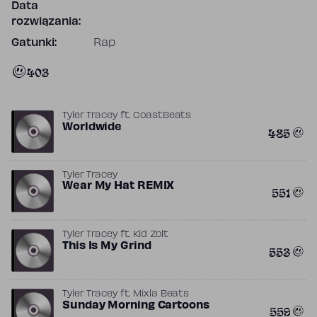
Data
rozwiązania:
Gatunki:
Rap
403
Tyler Tracey
ft.
CoastBeats
Worldwide
485
Tyler Tracey
Wear My Hat REMIX
551
Tyler Tracey
ft.
Kid Zolt
This Is My Grind
553
Tyler Tracey
ft.
Mixla Beats
Sunday Morning Cartoons
559