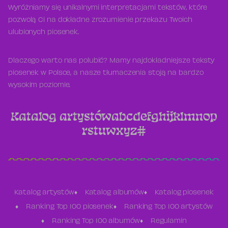
Wyróżniamy się unikalnymi interpretacjami tekstów, które
pozwolą Ci na dokładne zrozumienie przekazu Twoich
ulubionych piosenek.
Dlaczego warto nas polubić? Mamy najdokładniejsze teksty
piosenek w Polsce, a nasze tłumaczenia stoją na bardzo
wysokim poziomie.
Katalog artystów
a
b
c
d
e
f
g
h
i
j
k
l
m
n
o
p
r
s
t
u
w
x
y
z
#
Katalog artystów
Katalog albumów
Katalog piosenek
Ranking Top 100 piosenek
Ranking Top 100 artystów
Ranking Top 100 albumów
Regulamin