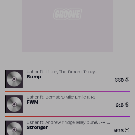
,
,
Usher
ft.
Lil Jon
The-Dream
Tricky
Stewart
Bump
669
,
Usher
ft.
Dernst “D’Mile” Emile II
PJ
FWM
613
,
,
,
Usher
ft.
Andrew Fridge
Elley Duhé
J-Hill
,
,
,
Tane Runo
Stronger
Titus Stubblefield
XSDTRK
648
Zachary Williams