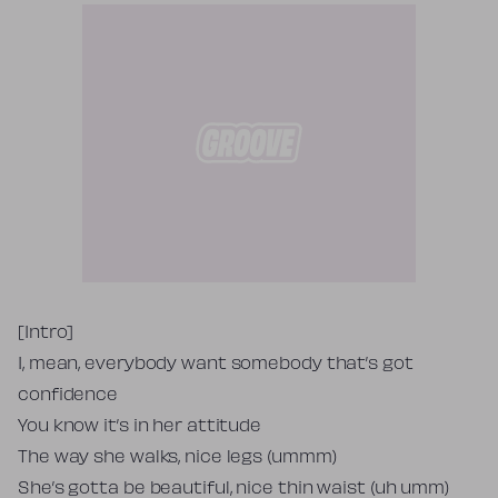
Tekst piosenki
[Intro]
I, mean, everybody want somebody that’s got
confidence
You know it’s in her attitude
The way she walks, nice legs (ummm)
She’s gotta be beautiful, nice thin waist (uh umm)