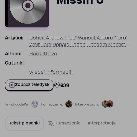
Missin U
Artyści:
Usher
,
Andrew "Pop" Wansel
,
Autoro “Toro”
Whitfield
,
Donald Fagen
,
Faheem Mardre
,
Oak
,
Robert Calloway
,
Walter Becker
Album:
Hard II Love
Gatunki:
więcej informacji +
638
Zobacz teledysk
Tekst dodał/a:
Tłumaczenie:
Interpretacja:
Tekst piosenki
Tłumaczenie
Interpretacja