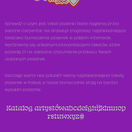
Sprawdź o czym jest tekst piosenki Taste nagranej przez
Sabrina Carpenter. Na Groove.pl znajdziesz najdokładniejsze
tekstowo tłumaczenia piosenek w polskim Internecie.
Wyróżniamy się unikalnymi interpretacjami tekstów, które
pozwolą Ci na dokładne zrozumienie przekazu Twoich
ulubionych piosenek.
Dlaczego warto nas polubić? Mamy najdokładniejsze teksty
piosenek w Polsce, a nasze tłumaczenia stoją na bardzo
wysokim poziomie.
Katalog artystów
a
b
c
d
e
f
g
h
i
j
k
l
m
n
o
p
r
s
t
u
w
x
y
z
#