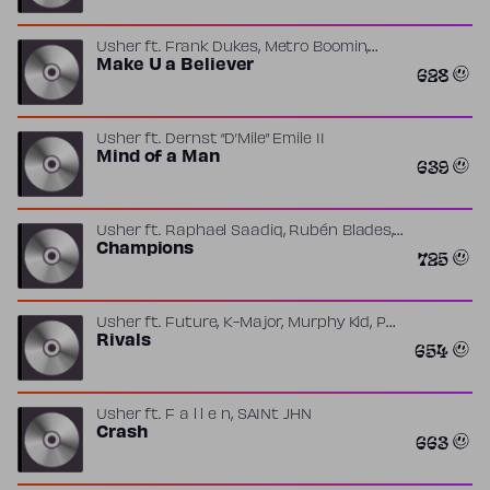
,
,
Usher
ft.
Frank Dukes
Metro Boomin
Tommy Paxton-Beesley
Make U a Believer
628
Usher
ft.
Dernst “D’Mile” Emile II
Mind of a Man
639
,
,
Usher
ft.
Raphael Saadiq
Rubén Blades
Taura Stinson
Champions
725
,
,
,
,
Usher
ft.
Future
K-Major
Murphy Kid
PJ
SAINt JHN
Rivals
654
,
Usher
ft.
F a l l e n
SAINt JHN
Crash
663