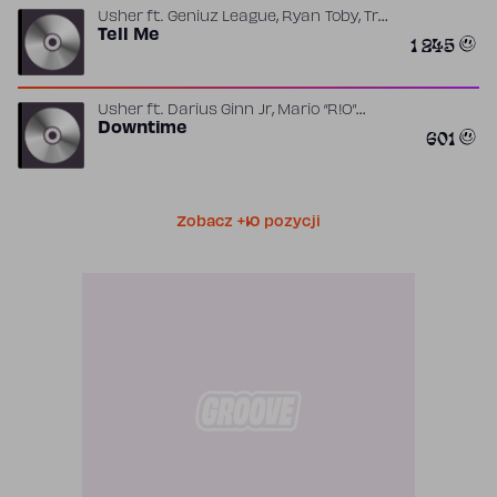
,
,
Usher
ft.
Geniuz League
Ryan Toby
Tre
Drumz
Tell Me
1 245
,
Usher
ft.
Darius Ginn Jr
Mario “R!O”
,
Jefferson
Downtime
Rook Monroe
601
Zobacz +10 pozycji