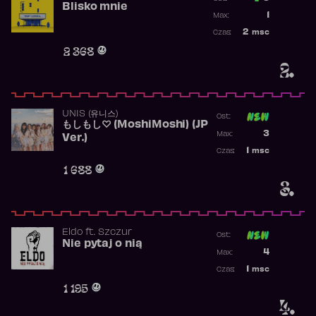
Blisko mnie
Poprzednia p
1
Max:
Najwyższa po
2
msc
Czas:
Obecność w r
2 368
2.
UNIS (유니스)
Ost:
もしもし♡ (MoshiMoshi) (JP
Poprzednia p
3
Max:
Ver.)
Najwyższa p
1
msc
Czas:
Obecność w 
1 688
3.
Eldo
ft.
Szczur
Ost:
Nie pytaj o nią
Poprzednia p
4
Max:
Najwyższa p
1
msc
Czas:
Obecność w 
1 195
4.