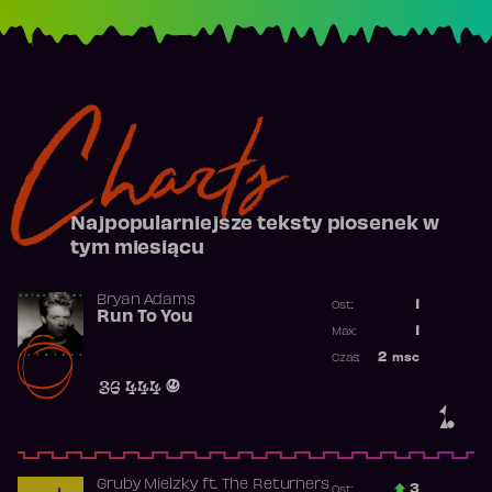
Charts
Najpopularniejsze teksty piosenek w
tym miesiącu
Bryan Adams
1
Ost.:
Run To You
Poprzednia p
1
Max:
Najwyższa po
2
msc
Czas:
Obecność w r
36 444
1.
Gruby Mielzky
ft.
The Returners
3
Ost.: