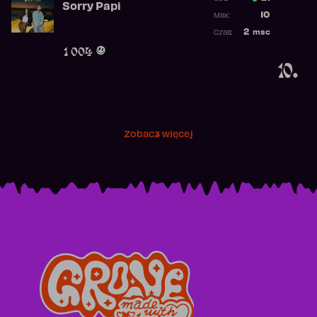
Sorry Papi
Poprzednia p
10
Max:
Najwyższa po
2
msc
Czas:
Obecność w r
1 004
10.
Zobacz więcej