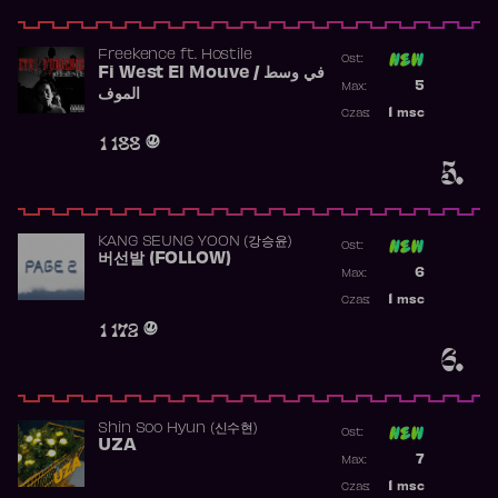
Freekence
ft.
Hostile
Ost:
Fi West El Mouve / في وسط
Poprzednia p
5
Max:
الموف
Najwyższa p
1
msc
Czas:
Obecność w 
1 188
5.
KANG SEUNG YOON (강승윤)
Ost:
버선발 (FOLLOW)
Poprzednia p
6
Max:
Najwyższa p
1
msc
Czas:
Obecność w 
1 172
6.
Shin Soo Hyun (신수현)
Ost:
UZA
Poprzednia p
7
Max:
Najwyższa p
1
msc
Czas: