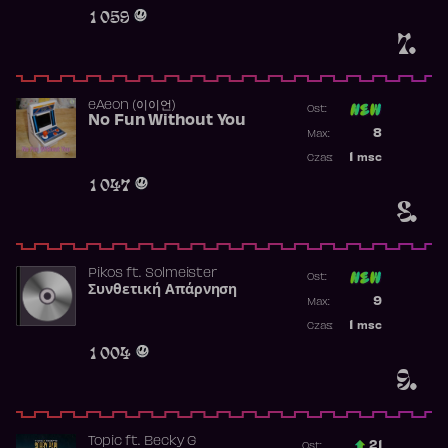
Obecność w 
1 059
7.
​eAeon (이이언)
Ost:
No Fun Without You
Poprzednia p
8
Max:
Najwyższa p
1
msc
Czas:
Obecność w 
1 047
8.
Pikos
ft.
Solmeister
Ost:
Συνθετική Απάρνηση
Poprzednia p
9
Max:
Najwyższa p
1
msc
Czas:
Obecność w 
1 004
9.
Topic
ft.
Becky G
21
Ost.: