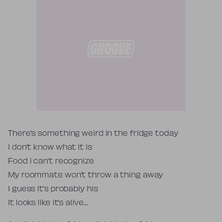
Tekst piosenki
There’s something weird in the fridge today
I don’t know what it is
Food i can’t recognize
My roommate won’t throw a thing away
I guess it’s probably his
It looks like it’s alive…