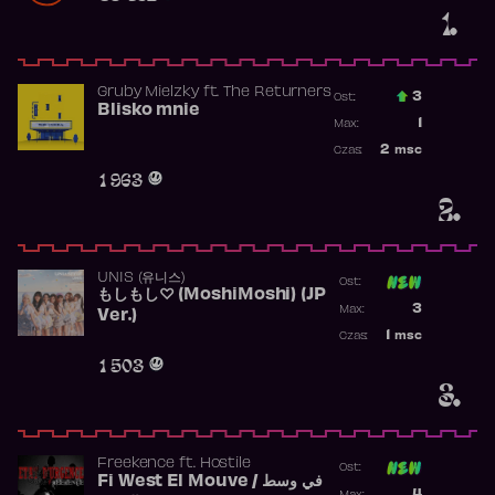
1.
Gruby Mielzky
ft.
The Returners
3
Ost.:
Blisko mnie
Poprzednia p
1
Max:
Najwyższa po
2
msc
Czas:
Obecność w r
1 963
2.
UNIS (유니스)
Ost:
もしもし♡ (MoshiMoshi) (JP
Poprzednia p
3
Max:
Ver.)
Najwyższa p
1
msc
Czas:
Obecność w 
1 503
3.
Freekence
ft.
Hostile
Ost:
Fi West El Mouve / في وسط
Poprzednia p