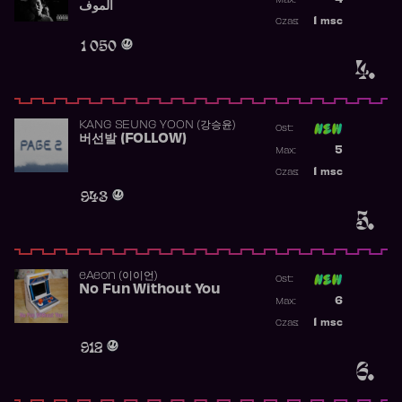
4
Max:
الموف
Najwyższa p
1
msc
Czas:
Obecność w 
1 050
4.
KANG SEUNG YOON (강승윤)
Ost:
버선발 (FOLLOW)
Poprzednia p
5
Max:
Najwyższa p
1
msc
Czas:
Obecność w 
943
5.
​eAeon (이이언)
Ost:
No Fun Without You
Poprzednia p
6
Max:
Najwyższa p
1
msc
Czas:
Obecność w 
912
6.