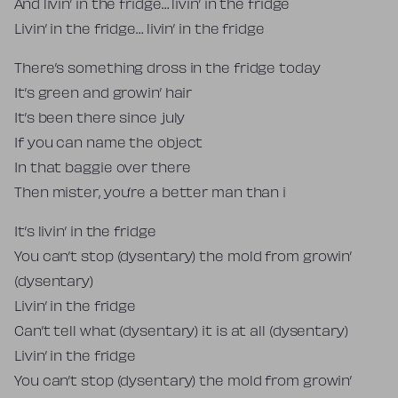
And livin’ in the fridge… livin’ in the fridge
Livin’ in the fridge… livin’ in the fridge
There’s something dross in the fridge today
It’s green and growin’ hair
It’s been there since july
If you can name the object
In that baggie over there
Then mister, you’re a better man than i
It’s livin’ in the fridge
You can’t stop (dysentary) the mold from growin’
(dysentary)
Livin’ in the fridge
Can’t tell what (dysentary) it is at all (dysentary)
Livin’ in the fridge
You can’t stop (dysentary) the mold from growin’