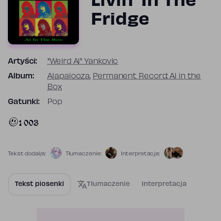
Livin' In The
Fridge
Artyści:
"Weird Al" Yankovic
Album:
Alapalooza
,
Permanent Record: Al in the
Box
Gatunki:
Pop
1 003
Tekst dodał/a:
Tłumaczenie:
Interpretacja:
Tekst piosenki
Tłumaczenie
Interpretacja