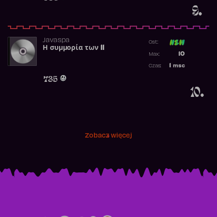
9.
Javaspa
Ost:
Η συμμορία των 11
Poprzednia p
10
Max:
Najwyższa p
1
msc
Czas:
Obecność w 
735
10.
Zobacz więcej