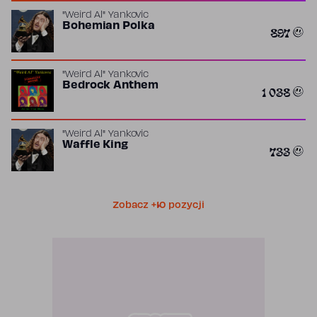
"Weird Al" Yankovic
Bohemian Polka
897
"Weird Al" Yankovic
Bedrock Anthem
1 038
"Weird Al" Yankovic
Waffle King
733
Zobacz +10 pozycji