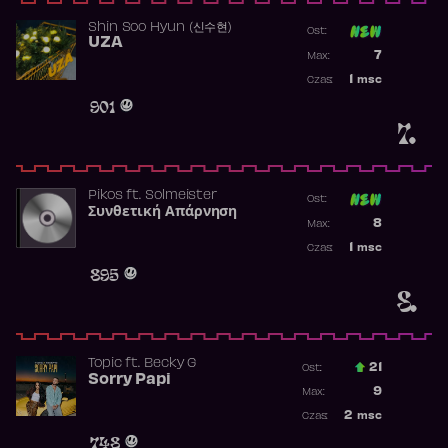
Shin Soo Hyun (신수현)
Ost:
UZA
Poprzednia p
7
Max:
Najwyższa p
1
msc
Czas:
Obecność w 
901
7.
Pikos
ft.
Solmeister
Ost:
Συνθετική Απάρνηση
Poprzednia p
8
Max:
Najwyższa p
1
msc
Czas:
Obecność w 
895
8.
Topic
ft.
Becky G
21
Ost.:
Sorry Papi
Poprzednia p
9
Max:
Najwyższa po
2
msc
Czas:
Obecność w r
748