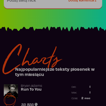
Dodaj komentarz
Charts
Najpopularniejsze teksty piosenek w
tym miesiącu
Bryan Adams
1
Ost.:
Run To You
Poprzednia p
1
Max:
Najwyższa po
2
msc
Czas:
Obecność w r
35 892