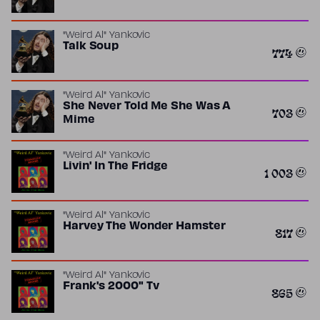
"Weird Al" Yankovic
Talk Soup
774
"Weird Al" Yankovic
She Never Told Me She Was A
703
Mime
"Weird Al" Yankovic
Livin' In The Fridge
1 003
"Weird Al" Yankovic
Harvey The Wonder Hamster
817
"Weird Al" Yankovic
Frank's 2000" Tv
865