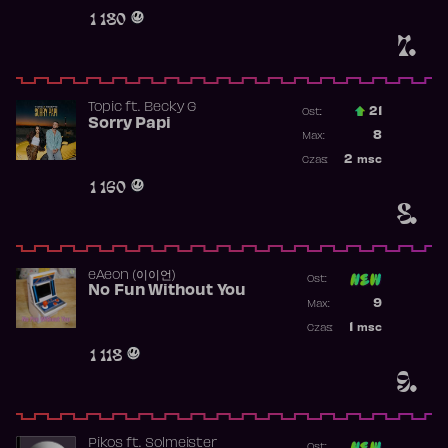
Obecność w 
1 180
7.
Topic
ft.
Becky G
21
Ost.:
Sorry Papi
Poprzednia p
8
Max:
Najwyższa po
2
msc
Czas:
Obecność w r
1 160
8.
​eAeon (이이언)
Ost:
No Fun Without You
Poprzednia p
9
Max:
Najwyższa p
1
msc
Czas:
Obecność w 
1 118
9.
Pikos
ft.
Solmeister
Ost: