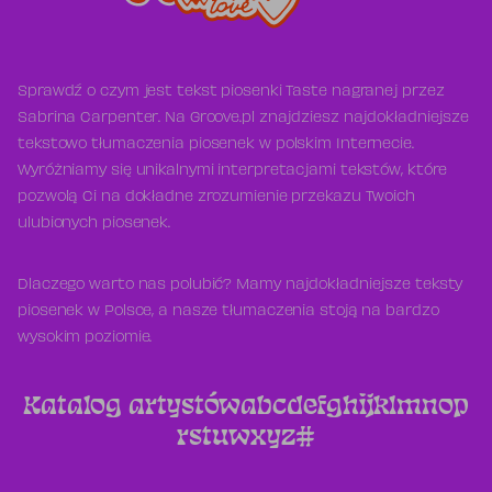
Sprawdź o czym jest tekst piosenki Taste nagranej przez
Sabrina Carpenter. Na Groove.pl znajdziesz najdokładniejsze
tekstowo tłumaczenia piosenek w polskim Internecie.
Wyróżniamy się unikalnymi interpretacjami tekstów, które
pozwolą Ci na dokładne zrozumienie przekazu Twoich
ulubionych piosenek.
Dlaczego warto nas polubić? Mamy najdokładniejsze teksty
piosenek w Polsce, a nasze tłumaczenia stoją na bardzo
wysokim poziomie.
Katalog artystów
a
b
c
d
e
f
g
h
i
j
k
l
m
n
o
p
r
s
t
u
w
x
y
z
#