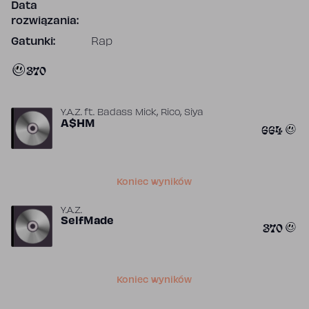
Data
rozwiązania:
Gatunki:
Rap
370
,
,
Y.A.Z.
ft.
Badass Mick
Rico
Siya
A$HM
664
Koniec wyników
Y.A.Z.
SelfMade
370
Koniec wyników