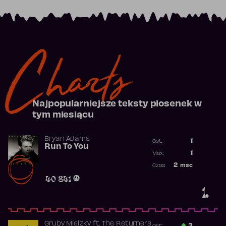
Charts
Najpopularniejsze teksty piosenek w
tym miesiącu
Bryan Adams
1
Ost.:
Run To You
Poprzednia p
1
Max:
Najwyższa po
2
msc
Czas:
Obecność w r
40 841
1.
Gruby Mielzky
ft.
The Returners