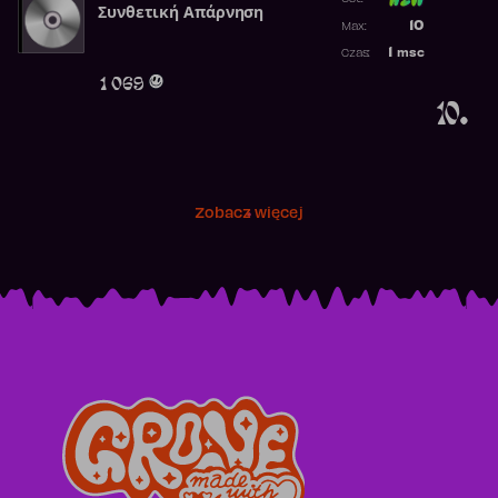
Συνθετική Απάρνηση
Poprzednia p
10
Max:
Najwyższa p
1
msc
Czas:
Obecność w 
1 069
10.
Zobacz więcej