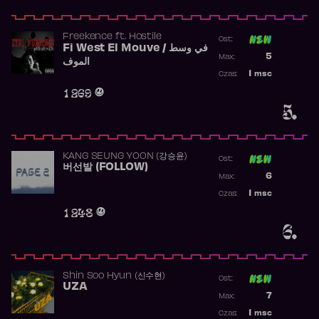
Freekence
ft.
Hostile
Ost:
Fi West El Mouve / في وسط
Poprzednia p
5
Max:
الموف
Najwyższa p
1
msc
Czas:
Obecność w 
1 269
5.
KANG SEUNG YOON (강승윤)
Ost:
버선발 (FOLLOW)
Poprzednia p
6
Max:
Najwyższa p
1
msc
Czas:
Obecność w 
1 248
6.
Shin Soo Hyun (신수현)
Ost:
UZA
Poprzednia p
7
Max:
Najwyższa p
1
msc
Czas: