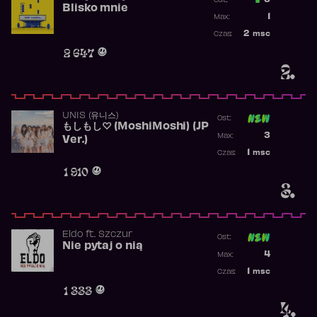
3
Ost.:
Blisko mnie
Poprzednia p
1
Max:
Najwyższa po
2
msc
Czas:
Obecność w r
2 647
2.
UNIS (유니스)
Ost:
もしもし♡ (MoshiMoshi) (JP
Poprzednia p
3
Max:
Ver.)
Najwyższa p
1
msc
Czas:
Obecność w 
1 910
3.
Eldo
ft.
Szczur
Ost:
Nie pytaj o nią
Poprzednia p
4
Max:
Najwyższa p
1
msc
Czas:
Obecność w 
1 333
4.