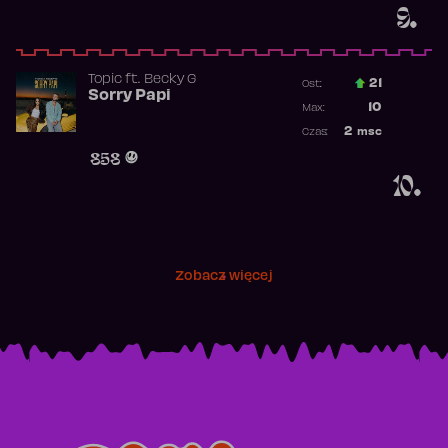
9.
Topic
ft.
Becky G
21
Ost.:
Sorry Papi
Poprzednia p
10
Max:
Najwyższa po
2
msc
Czas:
Obecność w r
858
10.
Zobacz więcej