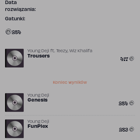
Data
rozwiązania:
Gatunki:
284
,
Young Deji
ft.
Teezy
Wiz Khalifa
Trousers
417
Koniec wyników
Young Deji
Genesis
284
Young Deji
FunPlex
283