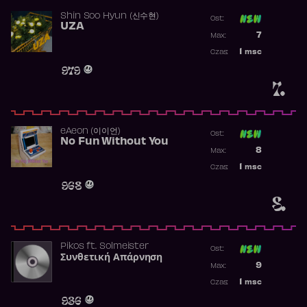
Shin Soo Hyun (신수현)
Ost:
UZA
Poprzednia p
7
Max:
Najwyższa p
1
msc
Czas:
Obecność w 
979
7.
​eAeon (이이언)
Ost:
No Fun Without You
Poprzednia p
8
Max:
Najwyższa p
1
msc
Czas:
Obecność w 
968
8.
Pikos
ft.
Solmeister
Ost:
Συνθετική Απάρνηση
Poprzednia p
9
Max:
Najwyższa p
1
msc
Czas:
Obecność w 
936