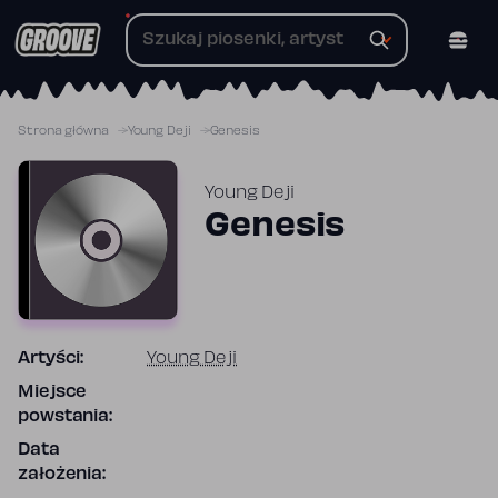
Przejdź
do
treści
Strona główna
Young Deji
Genesis
Young Deji
Genesis
Artyści:
Young Deji
Miejsce
powstania:
Data
założenia: