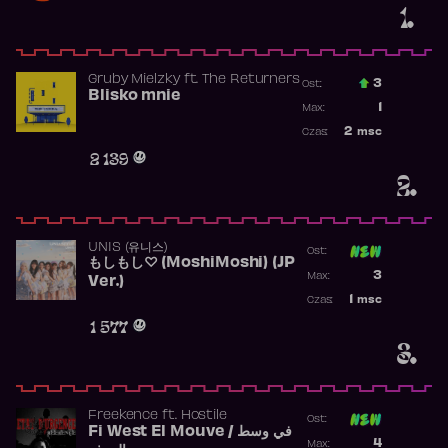
1.
Gruby Mielzky
ft.
The Returners
3
Ost.:
Blisko mnie
Poprzednia p
1
Max:
Najwyższa po
2
msc
Czas:
Obecność w r
2 139
2.
UNIS (유니스)
Ost:
もしもし♡ (MoshiMoshi) (JP
Poprzednia p
3
Max:
Ver.)
Najwyższa p
1
msc
Czas:
Obecność w 
1 577
3.
Freekence
ft.
Hostile
Ost:
Fi West El Mouve / في وسط
Poprzednia p
4
Max: