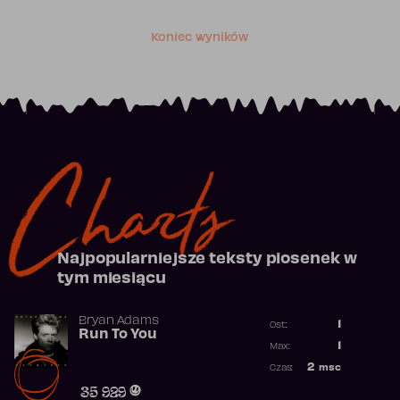
Koniec wyników
Charts
Najpopularniejsze teksty piosenek w
tym miesiącu
Bryan Adams
1
Ost.:
Run To You
Poprzednia p
1
Max:
Najwyższa po
2
msc
Czas:
Obecność w r
35 929