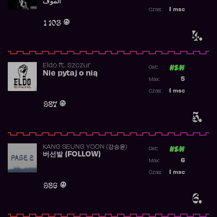
الموف
Najwyższa p
1
msc
Czas:
Obecność w 
1 103
4.
Eldo
ft.
Szczur
Ost:
Nie pytaj o nią
Poprzednia p
5
Max:
Najwyższa p
1
msc
Czas:
Obecność w 
987
5.
KANG SEUNG YOON (강승윤)
Ost:
버선발 (FOLLOW)
Poprzednia p
6
Max:
Najwyższa p
1
msc
Czas:
Obecność w 
986
6.