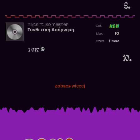
9.
Pikos
ft.
Solmeister
Ost:
Συνθετική Απάρνηση
Poprzednia p
10
Max:
Najwyższa p
1
msc
Czas:
Obecność w 
1 017
10.
Zobacz więcej