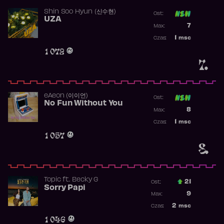
Shin Soo Hyun (신수현)
Ost:
UZA
Poprzednia p
7
Max:
Najwyższa p
1
msc
Czas:
Obecność w 
1 072
7.
​eAeon (이이언)
Ost:
No Fun Without You
Poprzednia p
8
Max:
Najwyższa p
1
msc
Czas:
Obecność w 
1 057
8.
Topic
ft.
Becky G
21
Ost.:
Sorry Papi
Poprzednia p
9
Max:
Najwyższa po
2
msc
Czas:
Obecność w r
1 046