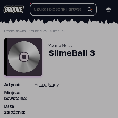
Przejdź
do
treści
Strona główna
Young Nudy
SlimeBall 3
Young Nudy
SlimeBall 3
Artyści:
Young Nudy
Miejsce
powstania:
Data
założenia: