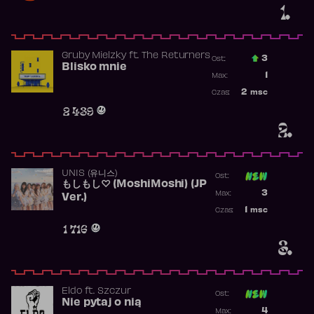
1.
Gruby Mielzky
ft.
The Returners
3
Ost.:
Blisko mnie
Poprzednia p
1
Max:
Najwyższa po
2
msc
Czas:
Obecność w r
2 439
2.
UNIS (유니스)
Ost:
もしもし♡ (MoshiMoshi) (JP
Poprzednia p
3
Max:
Ver.)
Najwyższa p
1
msc
Czas:
Obecność w 
1 716
3.
Eldo
ft.
Szczur
Ost:
Nie pytaj o nią
Poprzednia p
4
Max: