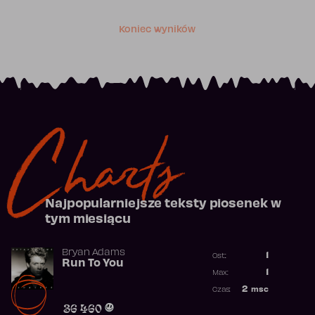
Koniec wyników
Charts
Najpopularniejsze teksty piosenek w
tym miesiącu
Bryan Adams
1
Ost.:
Run To You
Poprzednia p
1
Max:
Najwyższa po
2
msc
Czas:
Obecność w r
36 460