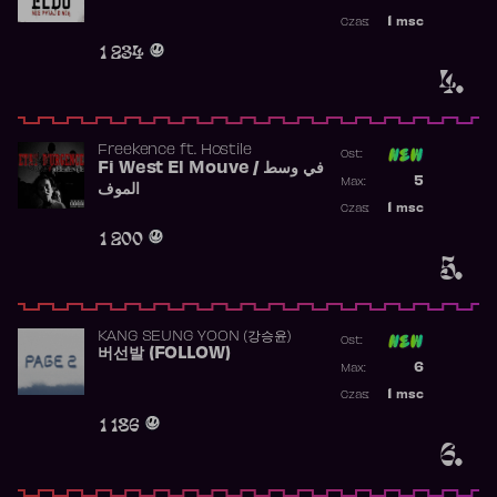
Najwyższa p
1
msc
Czas:
Obecność w 
1 234
4.
Freekence
ft.
Hostile
Ost:
Fi West El Mouve / في وسط
Poprzednia p
5
Max:
الموف
Najwyższa p
1
msc
Czas:
Obecność w 
1 200
5.
KANG SEUNG YOON (강승윤)
Ost:
버선발 (FOLLOW)
Poprzednia p
6
Max:
Najwyższa p
1
msc
Czas:
Obecność w 
1 186
6.