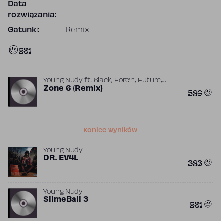
Data
rozwiązania:
Gatunki:
Remix
281
,
,
,
Young Nudy
ft.
6lack
Fore’n
Future
JetsonMade
Zone 6 (Remix)
526
Koniec wyników
Young Nudy
DR. EV4L
323
Young Nudy
SlimeBall 3
281