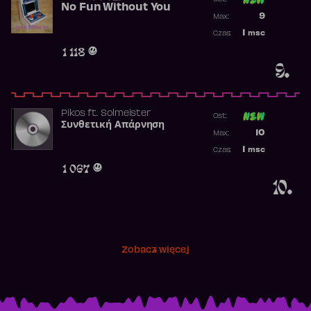
No Fun Without You
Poprzednia p
9
Max:
Najwyższa p
1
msc
Czas:
Obecność w 
1 118
9.
Pikos
ft.
Solmeister
Ost:
Συνθετική Απάρνηση
Poprzednia p
10
Max:
Najwyższa p
1
msc
Czas:
Obecność w 
1 067
10.
Zobacz więcej