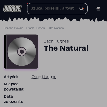
Przejdź
do
treści
Strona główna
Zach Hughes
The Natural
Zach Hughes
The Natural
Artyści:
Zach Hughes
Miejsce
powstania:
Data
założenia: