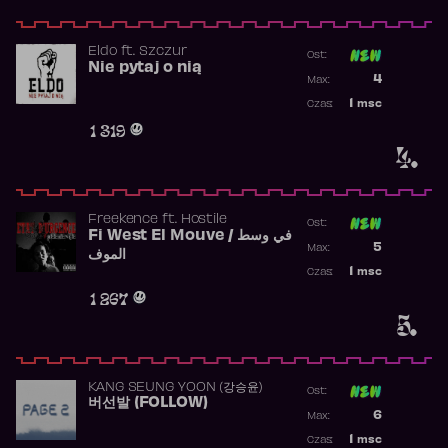
Eldo
ft.
Szczur
Ost:
Nie pytaj o nią
Poprzednia p
4
Max:
Najwyższa p
1
msc
Czas:
Obecność w 
1 319
4.
Freekence
ft.
Hostile
Ost:
Fi West El Mouve / في وسط
Poprzednia p
5
Max:
الموف
Najwyższa p
1
msc
Czas:
Obecność w 
1 267
5.
KANG SEUNG YOON (강승윤)
Ost:
버선발 (FOLLOW)
Poprzednia p
6
Max:
Najwyższa p
1
msc
Czas: