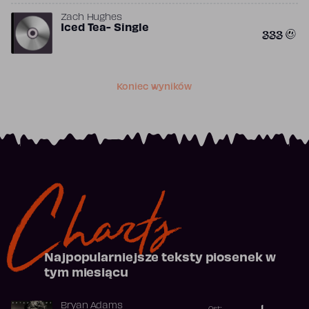
Zach Hughes
Iced Tea- Single
333
Koniec wyników
Charts
Najpopularniejsze teksty piosenek w
tym miesiącu
Bryan Adams