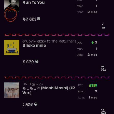
1
Ost.:
Run To You
Poprzednia p
1
Max:
Najwyższa po
2
msc
Czas:
Obecność w r
40 831
1.
Gruby Mielzky
ft.
The Returners
3
Ost.:
Blisko mnie
Poprzednia p
1
Max:
Najwyższa po
2
msc
Czas:
Obecność w r
2 630
2.
UNIS (유니스)
Ost:
もしもし♡ (MoshiMoshi) (JP
Poprzednia p
3
Max:
Ver.)
Najwyższa p
1
msc
Czas:
Obecność w 
1 906
3.