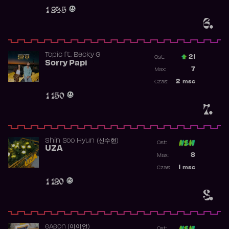
Obecność w 
1 245
6.
Topic
ft.
Becky G
21
Ost.:
Sorry Papi
Poprzednia p
7
Max:
Najwyższa po
2
msc
Czas:
Obecność w r
1 150
7.
Shin Soo Hyun (신수현)
Ost:
UZA
Poprzednia p
8
Max:
Najwyższa p
1
msc
Czas:
Obecność w 
1 120
8.
​eAeon (이이언)
Ost: