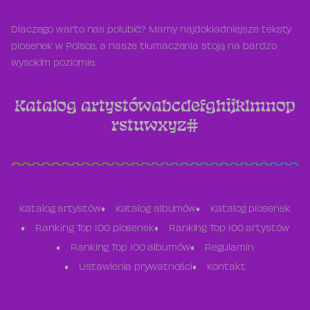
Dlaczego warto nas polubić? Mamy najdokładniejsze teksty
piosenek w Polsce, a nasze tłumaczenia stoją na bardzo
wysokim poziomie.
Katalog artystów
a
b
c
d
e
f
g
h
i
j
k
l
m
n
o
p
r
s
t
u
w
x
y
z
#
Katalog artystów
Katalog albumów
Katalog piosenek
Ranking Top 100 piosenek
Ranking Top 100 artystów
Ranking Top 100 albumów
Regulamin
Ustawienia prywatności
Kontakt