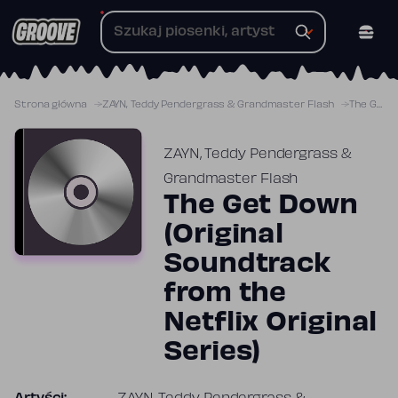
Przejdź
do
treści
Strona główna
ZAYN, Teddy Pendergrass & Grandmaster Flash
The Get Down (Original Soundtrack from the Netflix Original Series)
ZAYN, Teddy Pendergrass &
Grandmaster Flash
The Get Down
(Original
Soundtrack
from the
Netflix Original
Series)