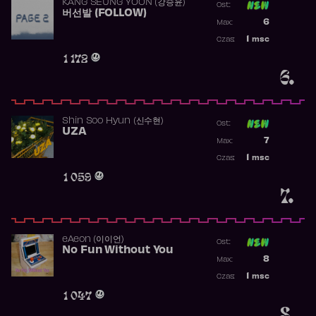
KANG SEUNG YOON (강승윤)
Ost:
버선발 (FOLLOW)
Poprzednia p
6
Max:
Najwyższa p
1
msc
Czas:
Obecność w 
1 172
6.
Shin Soo Hyun (신수현)
Ost:
UZA
Poprzednia p
7
Max:
Najwyższa p
1
msc
Czas:
Obecność w 
1 059
7.
​eAeon (이이언)
Ost:
No Fun Without You
Poprzednia p
8
Max:
Najwyższa p
1
msc
Czas:
Obecność w 
1 047
8.