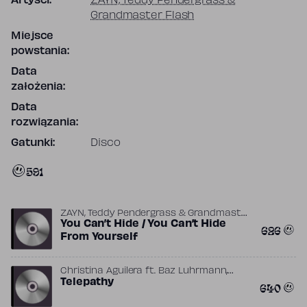
Artyści:
ZAYN, Teddy Pendergrass &
Grandmaster Flash
Miejsce
powstania:
Data
założenia:
Data
rozwiązania:
Gatunki:
Disco
591
ZAYN, Teddy Pendergrass & Grandmaster
,
,
Flash
You Can’t Hide / You Can’t Hide
ft.
Grandmaster Flash
Harold Lilly
626
,
,
,
Kenneth Gamble
Leon Huff
Malay
Touch
From Yourself
,
Of Class GMF
ZAYN
,
Christina Aguilera
ft.
Baz Luhrmann
,
,
Elliott Wheeler
Telepathy
Mikkel Storleer Eriksen
640
,
Sia
Tor Erik Hermansen