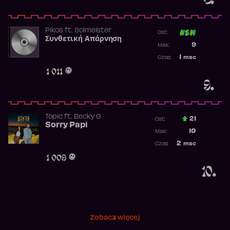
Pikos
ft.
Solmeister
Ost:
Συνθετική Απάρνηση
Poprzednia p
9
Max:
Najwyższa p
1
msc
Czas:
Obecność w 
1 011
9.
Topic
ft.
Becky G
21
Ost.:
Sorry Papi
Poprzednia p
10
Max:
Najwyższa po
2
msc
Czas:
Obecność w r
1 009
10.
Zobacz więcej