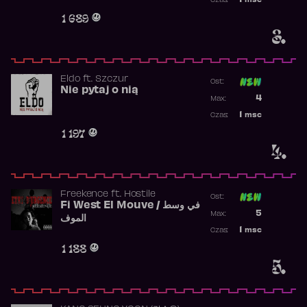
1
msc
Czas:
Obecność w 
1 689
3.
Eldo
ft.
Szczur
Ost:
Nie pytaj o nią
Poprzednia p
4
Max:
Najwyższa p
1
msc
Czas:
Obecność w 
1 197
4.
Freekence
ft.
Hostile
Ost:
Fi West El Mouve / في وسط
Poprzednia p
5
Max:
الموف
Najwyższa p
1
msc
Czas:
Obecność w 
1 188
5.