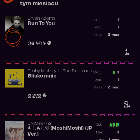
tym miesiącu
Bryan Adams
1
Ost.:
Run To You
Poprzednia p
1
Max:
Najwyższa po
2
msc
Czas:
Obecność w r
36 444
1.
Gruby Mielzky
ft.
The Returners
3
Ost.:
Blisko mnie
Poprzednia p
1
Max:
Najwyższa po
2
msc
Czas:
Obecność w r
2 372
2.
UNIS (유니스)
Ost:
もしもし♡ (MoshiMoshi) (JP
Poprzednia p
3
Max:
Ver.)
Najwyższa p