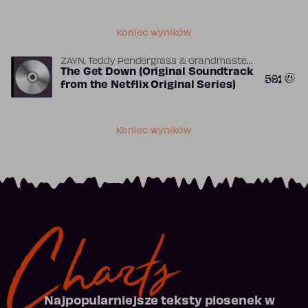
Koniec wyników
ZAYN, Teddy Pendergrass & Grandmaster
Flash
The Get Down (Original Soundtrack
591
from the Netflix Original Series)
Koniec wyników
Charts
Najpopularniejsze teksty piosenek w