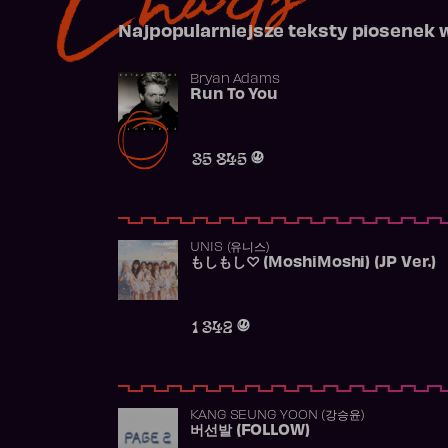
Najpopularniejsze teksty piosenek 
Bryan Adams
Run To You
35 845
UNIS (유니스)
もしもし♡ (MoshiMoshi) (JP Ver.)
1 342
KANG SEUNG YOON (강승윤)
버선발 (FOLLOW)