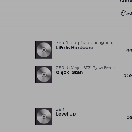
Gatun
5
,
,
ZBR
ft.
Harpi M.U.R
Jongmen
Ryba Beatz
Life Is Hardcore
6
,
ZBR
ft.
Major SPZ
Ryba Beatz
Ciężki Stan
1 5
ZBR
Level Up
5