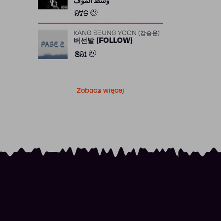
وسط الموف
976
KANG SEUNG YOON (강승윤)
버선발 (FOLLOW)
891
Zobacz więcej