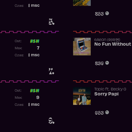
Najwyższa pozycja
1
msc
Czas:
Obecność w rankingu
853
5.
​eAeon (이이언)
Ost:
No Fun Without
Poprzednia pozycja
7
Max:
Najwyższa pozycja
1
msc
Czas:
Obecność w rankingu
836
7.
Topic
ft.
Becky G
Ost:
Sorry Papi
Poprzednia pozycja
9
Max:
Najwyższa pozycja
1
msc
Czas:
Obecność w rankingu
653
9.