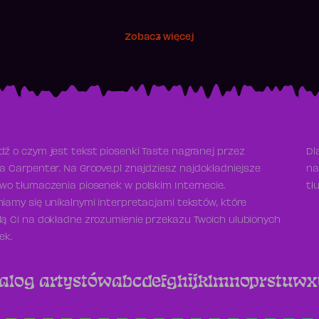
Zobacz więcej
ź o czym jest tekst piosenki Taste nagranej przez
Dl
a Carpenter. Na Groove.pl znajdziesz najdokładniejsze
na
wo tłumaczenia piosenek w polskim Internecie.
tł
iamy się unikalnymi interpretacjami tekstów, które
ą Ci na dokładne zrozumienie przekazu Twoich ulubionych
ek.
alog artystów
a
b
c
d
e
f
g
h
i
j
k
l
m
n
o
p
r
s
t
u
w
x