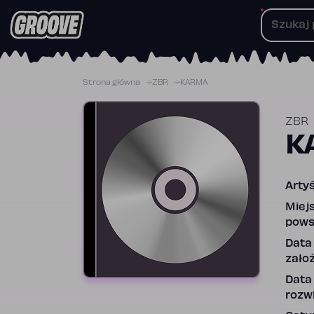
Przejdź
do
treści
Strona główna
ZBR
KARMA
ZBR
K
Artyś
Miej
pows
Data
założ
Data
rozwi