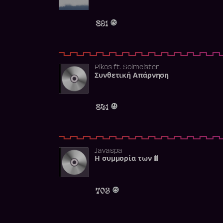
891
Pikos
ft.
Solmeister
Συνθετική Απάρνηση
841
Javaspa
Η συμμορία των 11
703