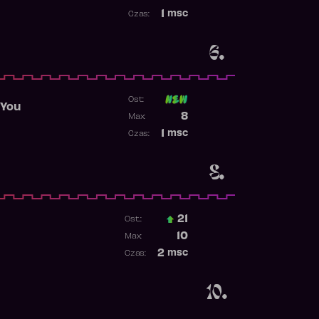
Najwyższa pozycja
1
msc
Czas:
Obecność w rankingu
6.
Ost:
 You
Poprzednia pozycja
8
Max:
Najwyższa pozycja
1
msc
Czas:
Obecność w rankingu
8.
21
Ost.:
Poprzednia pozycja
10
Max:
Najwyższa pozycja
2
msc
Czas:
Obecność w rankingu
10.