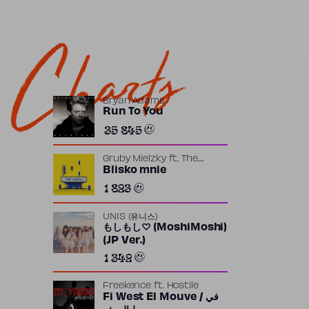
Charts
Bryan Adams
Run To You
35 845
Gruby Mielzky
ft.
The
Returners
Blisko mnie
1 823
UNIS (유니스)
もしもし♡ (MoshiMoshi)
(JP Ver.)
1 342
Freekence
ft.
Hostile
Fi West El Mouve / في