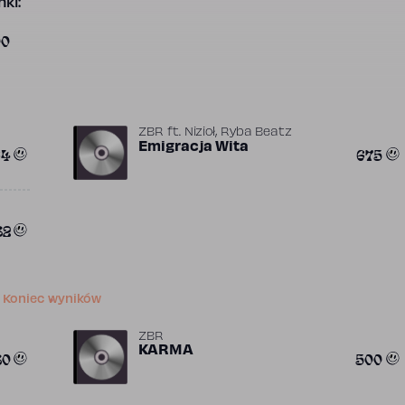
ki:
00
,
ZBR
ft.
Nizioł
Ryba Beatz
Emigracja Wita
64
675
82
Koniec wyników
ZBR
KARMA
80
500