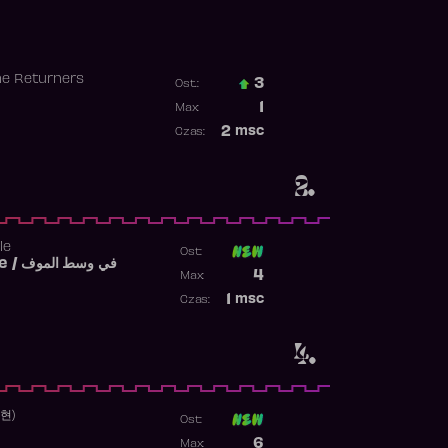
he Returners
3
Ost.:
Poprzednia pozycja
1
Max:
Najwyższa pozycja
2
msc
Czas:
Obecność w rankingu
2.
le
Ost:
Fi West El Mouve / في وسط الموف
Poprzednia pozycja
4
Max:
Najwyższa pozycja
1
msc
Czas:
Obecność w rankingu
4.
수현)
Ost:
Poprzednia pozycja
6
Max: