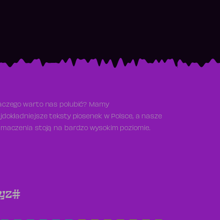
aczego warto nas polubić? Mamy
jdokładniejsze teksty piosenek w Polsce, a nasze
umaczenia stoją na bardzo wysokim poziomie.
y
z
#