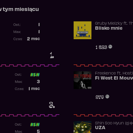
w tym miesiącu
Gruby Mielzky
ft.
T
1
Ost.:
Blisko mnie
Poprzednia pozycja
1
Max:
Najwyższa pozycja
2
msc
Czas:
Obecność w rankingu
1 823
1.
Freekence
ft.
Hosti
Ost:
Poprzednia pozycja
3
Max:
Najwyższa pozycja
1
msc
Czas:
Obecność w rankingu
976
3.
Shin Soo Hyun (신
Ost:
UZA
Poprzednia pozycja
5
Max: