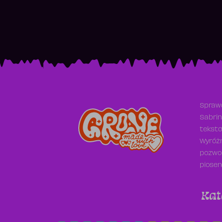
Sprawd
Sabrin
teksto
Wyróżn
pozwol
piosen
Kat