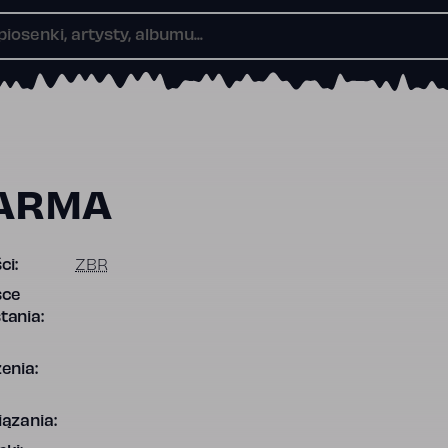
ARMA
ci:
ZBR
sce
tania:
enia:
ązania: