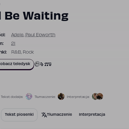
e
ll Be Waiting
ci:
Adele
,
Paul Epworth
m:
21
ki:
R&B, Rock
4 176
obacz teledysk
Tekst dodał/a:
Tłumaczenie:
Interpretacja:
Tekst piosenki
Tłumaczenie
Interpretacja