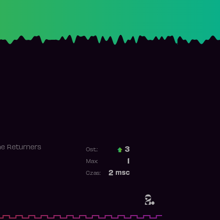
he Returners
3
Ost.:
Poprzednia pozycja
1
Max:
Najwyższa pozycja
2
msc
Czas:
Obecność w rankingu
2.