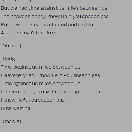
[Pre-Chorus]
But we had time against us, miles between us
The heavens cried, I know I left you speechless
But now the sky has cleared and it’s blue
And I see my future in you
[Chorus]
[Bridge]
Time against us, miles between us
Heavens cried, I know I left you speechless
Time against us, miles between us
Heavens cried, I know I left you speechless
I know I left you speechless
I’ll be waiting
[Chorus]