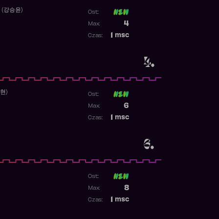
 (강승윤)
Ost:
Poprzednia pozycja
4
Max:
Najwyższa pozycja
1
msc
Czas:
Obecność w rankingu
4.
수현)
Ost:
Poprzednia pozycja
6
Max:
Najwyższa pozycja
1
msc
Czas:
Obecność w rankingu
6.
Ost:
1
Poprzednia pozycja
8
Max:
Najwyższa pozycja
1
msc
Czas:
Obecność w rankingu