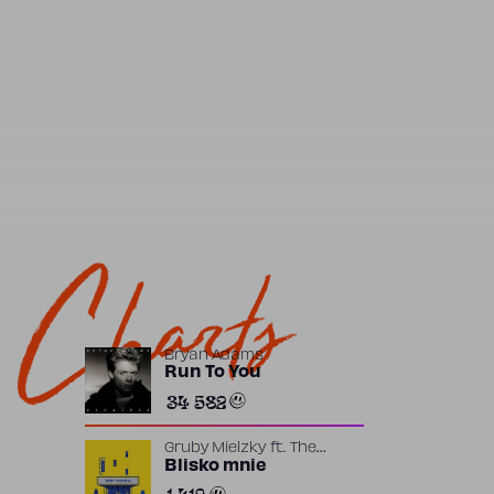
Charts
Bryan Adams
Run To You
34 582
Gruby Mielzky
ft.
The
Returners
Blisko mnie
1 419