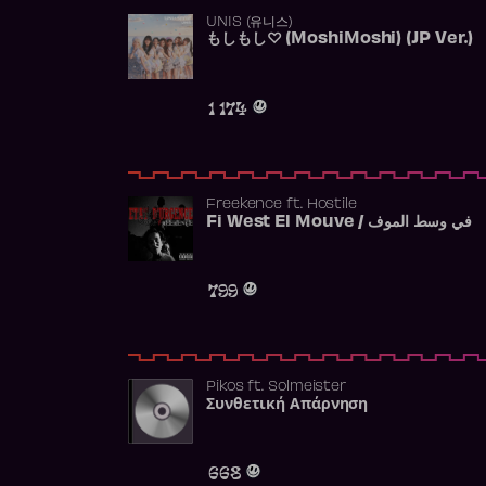
UNIS (유니스)
もしもし♡ (MoshiMoshi) (JP Ver.)
1 174
Freekence
ft.
Hostile
Fi West El Mouve / في وسط الموف
799
Pikos
ft.
Solmeister
Συνθετική Απάρνηση
668