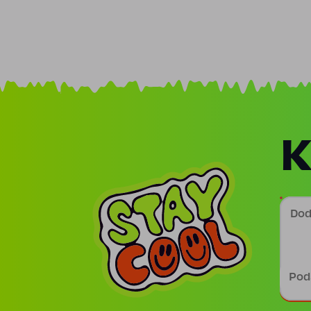
K
Doda
Podp