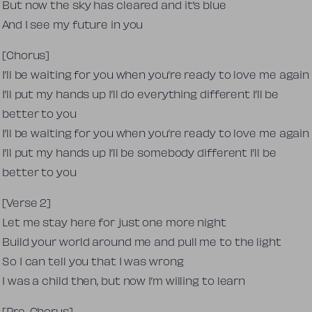
But now the sky has cleared and it’s blue
And I see my future in you
[Chorus]
I’ll be waiting for you when you’re ready to love me again
I’ll put my hands up I’ll do everything different I’ll be
better to you
I’ll be waiting for you when you’re ready to love me again
I’ll put my hands up I’ll be somebody different I’ll be
better to you
[Verse 2]
Let me stay here for just one more night
Build your world around me and pull me to the light
So I can tell you that I was wrong
I was a child then, but now I’m willing to learn