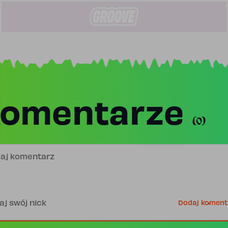
omentarze
(0)
j komentarz
is
Dodaj koment