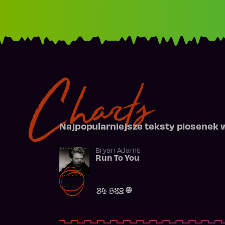
Charts
Najpopularniejsze teksty piosenek 
Bryan Adams
Run To You
34 582