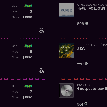
KANG SEUNG YOON
Ost:
버선발 (FOLLOW)
Poprzednia pozycja
3
Max:
Najwyższa pozycja
1
msc
Czas:
Obecność w rankingu
802
3.
Shin Soo Hyun (신
Ost:
UZA
Poprzednia pozycja
5
Max:
Najwyższa pozycja
1
msc
Czas:
Obecność w rankingu
770
5.
Javaspa
Ost:
Η συμμορία των 1
Poprzednia pozycja
7
Max:
Najwyższa pozycja
1
msc
Czas:
Obecność w rankingu
641