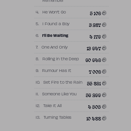
Remember
5 109
4.
He Won't Go
3 287
5.
I Found a Boy
4 176
6.
I'll Be Waiting
13 647
7.
One And Only
60 649
8.
Rolling in the Deep
7 009
9.
Rumour Has It
55 891
10.
Set Fire to the Rain
56 266
11.
Someone Like You
4 505
12.
Take It All
10 488
13.
Turning Tables