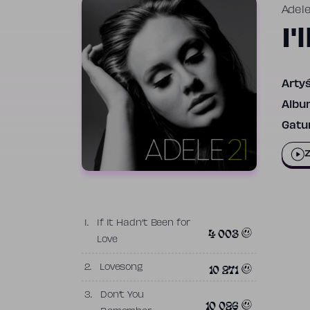
Adel
I'
Artyś
Albu
Gatun
Z
1.
If It Hadn't Been for
4 003
Love
10 271
2.
Lovesong
3.
Don't You
10 026