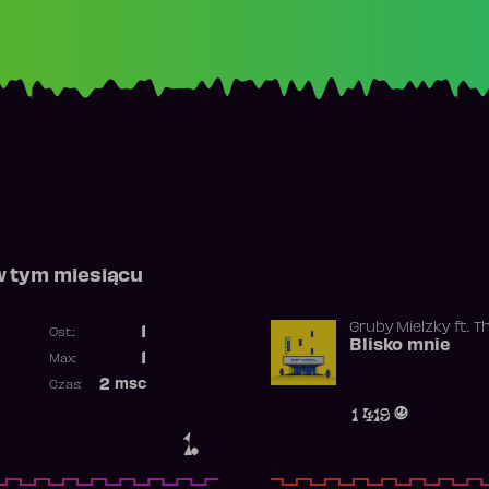
w tym miesiącu
Gruby Mielzky
ft.
T
1
Ost.:
Blisko mnie
Poprzednia pozycja
1
Max:
Najwyższa pozycja
2
msc
Czas:
Obecność w rankingu
1 419
1.