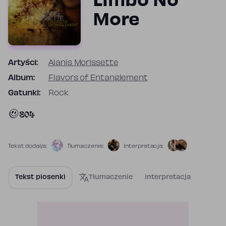
Limbo No
More
Artyści:
Alanis Morissette
Album:
Flavors of Entanglement
Gatunki:
Rock
804
Tekst dodał/a:
Tłumaczenie:
Interpretacja:
Tekst piosenki
Tłumaczenie
Interpretacja