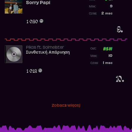
Sorry Papi
Poprzednia p
9
Max:
Najwyższa po
2
msc
Czas:
Obecność w r
1 020
9.
Pikos
ft.
Solmeister
Ost:
Συνθετική Απάρνηση
Poprzednia p
10
Max:
Najwyższa p
1
msc
Czas:
Obecność w 
1 012
10.
Zobacz więcej