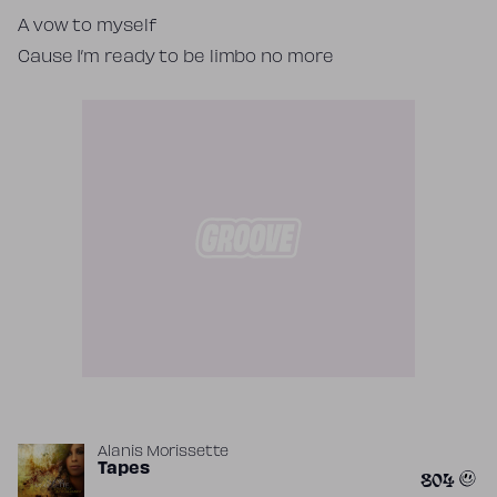
A vow to myself
Cause I’m ready to be limbo no more
Alanis Morissette
Tapes
804