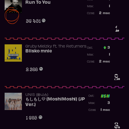
Run To You
Poprzednia p
1
Max:
Najwyższa po
2
msc
Czas:
Obecność w r
36 451
1.
Gruby Mielzky
ft.
The Returners
3
Ost.:
Blisko mnie
Poprzednia p
1
Max:
Najwyższa po
2
msc
Czas:
Obecność w r
2 399
2.
UNIS (유니스)
Ost:
もしもし♡ (MoshiMoshi) (JP
Poprzednia p
3
Max:
Ver.)
Najwyższa p
1
msc
Czas:
Obecność w 
1 695
3.