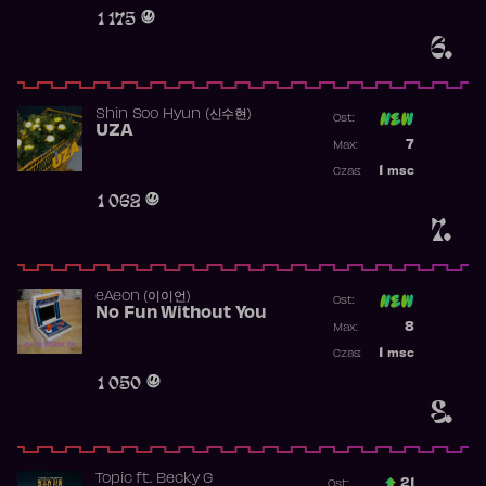
Obecność w 
1 175
6.
Shin Soo Hyun (신수현)
Ost:
UZA
Poprzednia p
7
Max:
Najwyższa p
1
msc
Czas:
Obecność w 
1 062
7.
​eAeon (이이언)
Ost:
No Fun Without You
Poprzednia p
8
Max:
Najwyższa p
1
msc
Czas:
Obecność w 
1 050
8.
Topic
ft.
Becky G
21
Ost.: