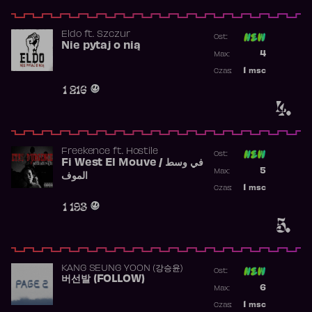
Eldo
ft.
Szczur
Ost:
Nie pytaj o nią
Poprzednia p
4
Max:
Najwyższa p
1
msc
Czas:
Obecność w 
1 216
4.
Freekence
ft.
Hostile
Ost:
Fi West El Mouve / في وسط
Poprzednia p
5
Max:
الموف
Najwyższa p
1
msc
Czas:
Obecność w 
1 193
5.
KANG SEUNG YOON (강승윤)
Ost:
버선발 (FOLLOW)
Poprzednia p
6
Max:
Najwyższa p
1
msc
Czas: