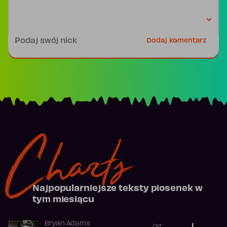
Podpis
Dodaj komentarz
Charts
Najpopularniejsze teksty piosenek w
tym miesiącu
Bryan Adams
1
Ost.: