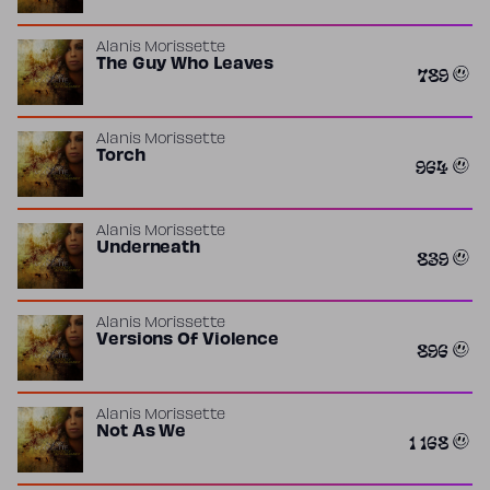
Alanis Morissette
The Guy Who Leaves
789
Alanis Morissette
Torch
964
Alanis Morissette
Underneath
839
Alanis Morissette
Versions Of Violence
896
Alanis Morissette
Not As We
1 168