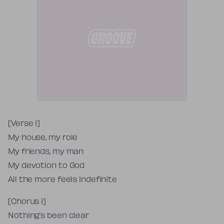
Tekst piosenki
[Verse 1]
My house, my role
My friends, my man
My devotion to God
All the more feels indefinite
[Chorus 1]
Nothing’s been clear