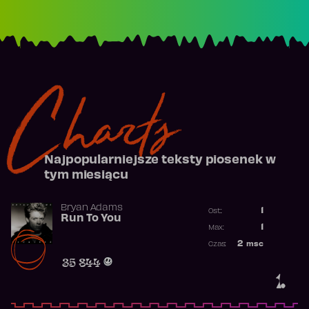
Charts
Najpopularniejsze teksty piosenek w
tym miesiącu
Bryan Adams
1
Ost.:
Run To You
Poprzednia p
1
Max:
Najwyższa po
2
msc
Czas:
Obecność w r
35 844
1.