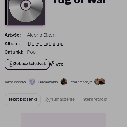
Tug of War
Artyści:
Alesha Dixon
Album:
The Entertainer
Gatunki:
Pop
970
Zobacz teledysk
Tekst dodał/a:
Tłumaczenie:
Interpretacja:
Tekst piosenki
Tłumaczenie
Interpretacja