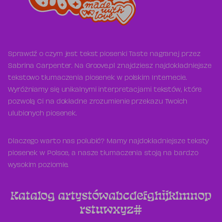
Sprawdź o czym jest tekst piosenki Taste nagranej przez
Sabrina Carpenter. Na Groove.pl znajdziesz najdokładniejsze
tekstowo tłumaczenia piosenek w polskim Internecie.
Wyróżniamy się unikalnymi interpretacjami tekstów, które
pozwolą Ci na dokładne zrozumienie przekazu Twoich
ulubionych piosenek.
Dlaczego warto nas polubić? Mamy najdokładniejsze teksty
piosenek w Polsce, a nasze tłumaczenia stoją na bardzo
wysokim poziomie.
Katalog artystów
a
b
c
d
e
f
g
h
i
j
k
l
m
n
o
p
r
s
t
u
w
x
y
z
#