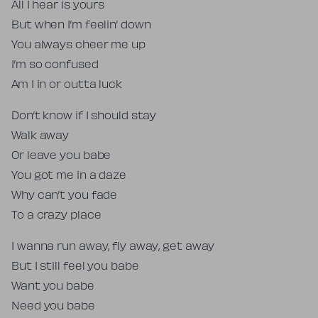
All I hear is yours
But when I’m feelin’ down
You always cheer me up
I’m so confused
Am I in or outta luck
Don’t know if I should stay
Walk away
Or leave you babe
You got me in a daze
Why can’t you fade
To a crazy place
I wanna run away, fly away, get away
But I still feel you babe
Want you babe
Need you babe