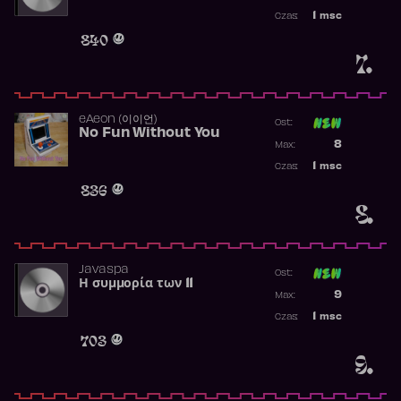
Najwyższa p
1
msc
Czas:
Obecność w 
840
7.
​eAeon (이이언)
Ost:
No Fun Without You
Poprzednia p
8
Max:
Najwyższa p
1
msc
Czas:
Obecność w 
836
8.
Javaspa
Ost:
Η συμμορία των 11
Poprzednia p
9
Max:
Najwyższa p
1
msc
Czas:
Obecność w 
703
9.