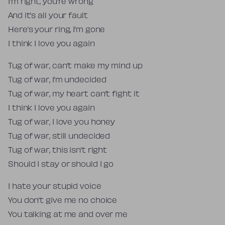
I’m right, you’re wrong
And it’s all your fault
Here’s your ring, I’m gone
I think I love you again
Tug of war, can’t make my mind up
Tug of war, I’m undecided
Tug of war, my heart can’t fight it
I think I love you again
Tug of war, I love you honey
Tug of war, still undecided
Tug of war, this isn’t right
Should I stay or should I go
I hate your stupid voice
You don’t give me no choice
You talking at me and over me