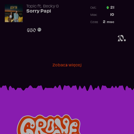
Topic
ft.
Becky G
21
Ost.:
Sorry Papi
Poprzednia p
10
Max:
Najwyższa po
2
msc
Czas:
Obecność w r
650
10.
Zobacz więcej