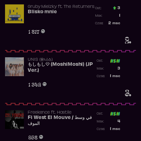
Gruby Mielzky
ft.
The Returners
3
Ost.:
Blisko mnie
Poprzednia p
1
Max:
Najwyższa po
2
msc
Czas:
Obecność w r
1 817
2.
UNIS (유니스)
Ost:
もしもし♡ (MoshiMoshi) (JP
Poprzednia p
3
Max:
Ver.)
Najwyższa p
1
msc
Czas:
Obecność w 
1 342
3.
Freekence
ft.
Hostile
Ost:
Fi West El Mouve / في وسط
Poprzednia p
4
Max:
الموف
Najwyższa p
1
msc
Czas:
Obecność w 
958