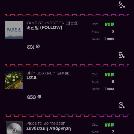
4.
KANG SEUNG YOON (강승윤)
Ost:
버선발 (FOLLOW)
Poprzednia p
5
Max:
Najwyższa p
1
msc
Czas:
Obecność w 
891
5.
Shin Soo Hyun (신수현)
Ost:
UZA
Poprzednia p
6
Max:
Najwyższa p
1
msc
Czas:
Obecność w 
853
6.
Pikos
ft.
Solmeister
Ost:
Συνθετική Απάρνηση
Poprzednia p
7
Max: