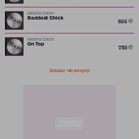
Alesha Dixon
Baddest Chick
866
Alesha Dixon
On Top
782
Zobacz +10 pozycji