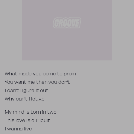
Tekst piosenki
What made you come to prom
You want me then you don’t
I can’t figure it out
Why can’t I let go
My mind is torn in two
This love is difficult
I wanna live