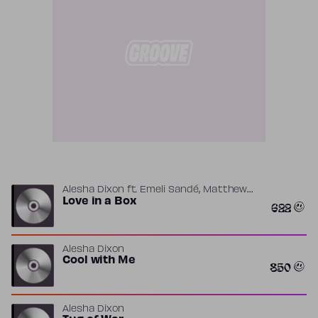
,
Alesha Dixon
ft.
Emeli Sandé
Matthew
,
Marston
Love in a Box
Naughty Boy
622
Alesha Dixon
Cool with Me
850
Alesha Dixon