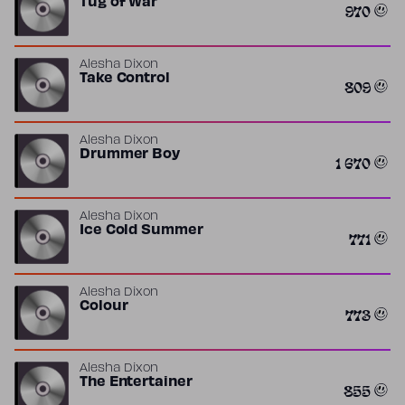
Tug of War
970
Alesha Dixon
Take Control
809
Alesha Dixon
Drummer Boy
1 670
Alesha Dixon
Ice Cold Summer
771
Alesha Dixon
Colour
773
Alesha Dixon
The Entertainer
855