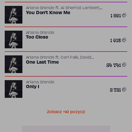
,
Ariana Grande
ft.
Al Sherrod Lambert
,
,
Carmen Reece
You Don’t Know Me
Harmony Samuels
1 961
Maurice David Wade
Ariana Grande
Too Close
1 618
,
Ariana Grande
ft.
Carl Falk
David
,
,
,
,
Guetta
One Last Time
Giorgio Tuinfort
Ilya
Rami
24 741
Savan Kotecha
Ariana Grande
Only 1
2 721
Zobacz +10 pozycji