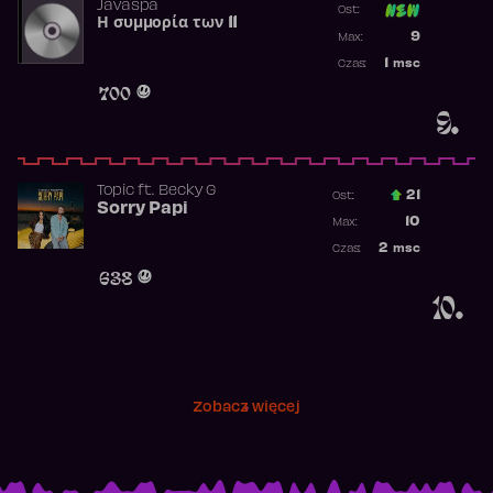
Javaspa
Ost:
Η συμμορία των 11
Poprzednia p
9
Max:
Najwyższa p
1
msc
Czas:
Obecność w 
700
9.
Topic
ft.
Becky G
21
Ost.:
Sorry Papi
Poprzednia p
10
Max:
Najwyższa po
2
msc
Czas:
Obecność w r
638
10.
Zobacz więcej