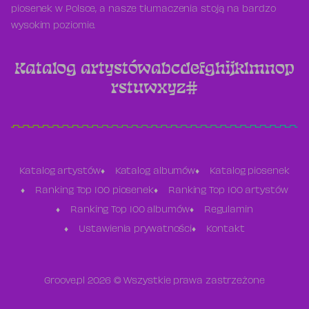
piosenek w Polsce, a nasze tłumaczenia stoją na bardzo
wysokim poziomie.
Katalog artystów
a
b
c
d
e
f
g
h
i
j
k
l
m
n
o
p
r
s
t
u
w
x
y
z
#
Katalog artystów
Katalog albumów
Katalog piosenek
Ranking Top 100 piosenek
Ranking Top 100 artystów
Ranking Top 100 albumów
Regulamin
Ustawienia prywatności
Kontakt
Groove.pl 2026 © Wszystkie prawa zastrzeżone