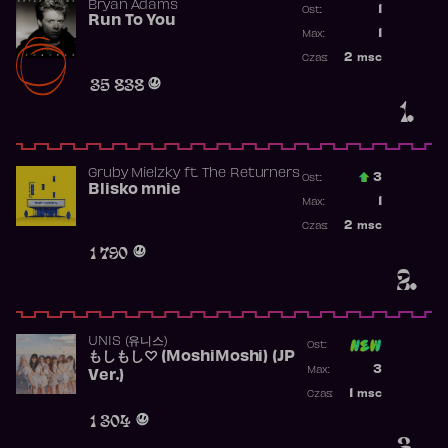
Bryan Adams
1
Ost.:
Run To You
Poprzednia p
1
Max:
Najwyższa po
2
msc
Czas:
Obecność w r
35 838
1.
Gruby Mielzky
ft.
The Returners
3
Ost.:
Blisko mnie
Poprzednia p
1
Max:
Najwyższa po
2
msc
Czas:
Obecność w r
1 790
2.
UNIS (유니스)
Ost:
もしもし♡ (MoshiMoshi) (JP
Poprzednia p
3
Max:
Ver.)
Najwyższa p
1
msc
Czas:
Obecność w 
1 304
3.