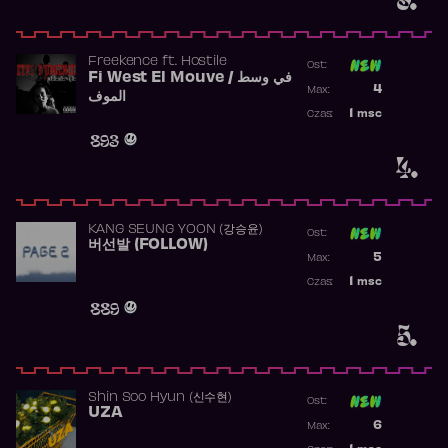
Freekence
ft.
Hostile
Ost:
Fi West El Mouve / في وسط
Poprzednia p
4
Max:
الموف
Najwyższa p
1
msc
Czas:
Obecność w 
893
4.
KANG SEUNG YOON (강승윤)
Ost:
버선발 (FOLLOW)
Poprzednia p
5
Max:
Najwyższa p
1
msc
Czas:
Obecność w 
889
5.
Shin Soo Hyun (신수현)
Ost:
UZA
Poprzednia p
6
Max:
Najwyższa p