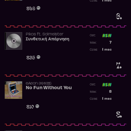
1
msc
Czas:
Obecność w 
849
6.
Pikos
ft.
Solmeister
Ost:
Συνθετική Απάρνηση
Poprzednia p
7
Max:
Najwyższa p
1
msc
Czas:
Obecność w 
835
7.
​eAeon (이이언)
Ost:
No Fun Without You
Poprzednia p
8
Max:
Najwyższa p
1
msc
Czas:
Obecność w 
810
8.