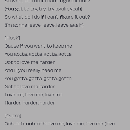
So what do I do if I can’t figure it out?
(You got to try, try, try again, yeah)
So what do I do if I can’t figure it out?
(I’m gonna leave, leave, leave again)
[Hook]
Cause if you want to keep me
You gotta, gotta, gotta, gotta
Got to love me harder
And if you really need me
You gotta, gotta, gotta, gotta
Got to love me harder
Love me, love me, love me
Harder, harder, harder
[Outro]
Ooh-ooh-ooh-ooh love me, love me, love me (love