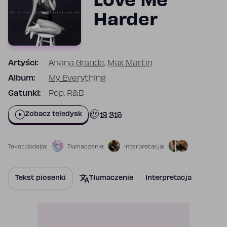
Love Me
Harder
Artyści:
Ariana Grande
,
Max Martin
Album:
My Everything
Gatunki:
Pop, R&B
12 319
Zobacz teledysk
Tekst dodał/a:
Tłumaczenie:
Interpretacja:
Tekst piosenki
Tłumaczenie
Interpretacja