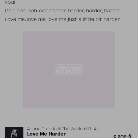
you)
Ooh-ooh-ooh-ooh harder, harder, harder, harder
Love me, love me, love me just a little bit harder
Ariana Grande & The Weeknd
ft.
Ali
,
,
,
Payami
Love Me Harder
Belly
Max Martin
Peter
2 398