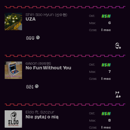
Shin Soo Hyun (신수현)
Ost:
UZA
Poprzednia p
6
Max:
Najwyższa p
1
msc
Czas:
Obecność w 
966
6.
​eAeon (이이언)
Ost:
No Fun Without You
Poprzednia p
7
Max:
Najwyższa p
1
msc
Czas:
Obecność w 
951
7.
Eldo
ft.
Szczur
Ost:
Nie pytaj o nią
Poprzednia p
8
Max:
Najwyższa p
1
msc
Czas: