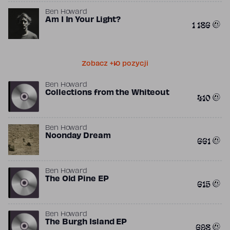
Ben Howard
Am I In Your Light?
1 186
Zobacz +10 pozycji
Ben Howard
Collections from the Whiteout
410
Ben Howard
Noonday Dream
661
Ben Howard
The Old Pine EP
615
Ben Howard
The Burgh Island EP
698