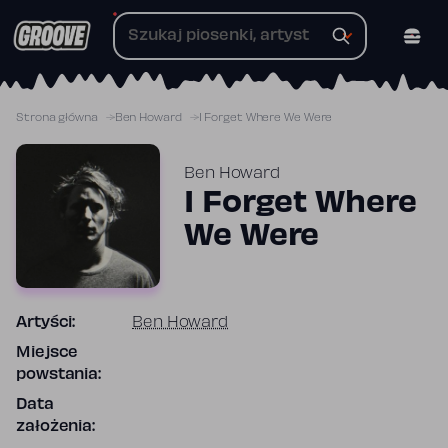
Przejdź
do
treści
Strona główna
Ben Howard
I Forget Where We Were
Ben Howard
I Forget Where
We Were
Artyści:
Ben Howard
Miejsce
powstania:
Data
założenia: