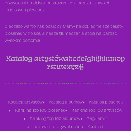
pozwolą Ci na dokładne zrozumienie przekazu Twoich
ulubionych piosenek.
Dlaczego warto nas polubić? Mamy najdokładniejsze teksty
piosenek w Polsce, a nasze tłumaczenia stoją na bardzo
wysokim poziomie.
Katalog artystów
a
b
c
d
e
f
g
h
i
j
k
l
m
n
o
p
r
s
t
u
w
x
y
z
#
Katalog artystów
Katalog albumów
Katalog piosenek
Ranking Top 100 piosenek
Ranking Top 100 artystów
Ranking Top 100 albumów
Regulamin
Ustawienia prywatności
Kontakt