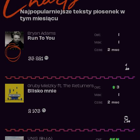
Najpopularniejsze teksty piosenek w
tym miesiącu
Bryan Adams
1
Ost.:
Run To You
Poprzednia p
1
Max:
Najwyższa po
2
msc
Czas:
Obecność w r
35 921
1.
Gruby Mielzky
ft.
The Returners
3
Ost.:
Blisko mnie
Poprzednia p
1
Max:
Najwyższa po
2
msc
Czas:
Obecność w r
2 103
2.
UNIS (유니스)
Ost: