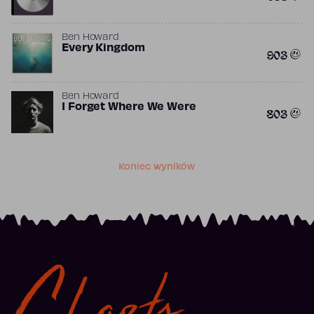
Ben Howard
Every Kingdom
903
Ben Howard
I Forget Where We Were
803
Koniec wyników
Charts