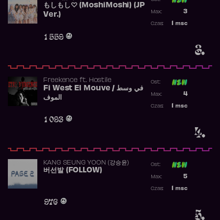
もしもし♡ (MoshiMoshi) (JP
Poprzednia p
3
Max:
Ver.)
Najwyższa p
1
msc
Czas:
Obecność w 
1 559
3.
Freekence
ft.
Hostile
Ost:
Fi West El Mouve / في وسط
Poprzednia p
4
Max:
الموف
Najwyższa p
1
msc
Czas:
Obecność w 
1 093
4.
KANG SEUNG YOON (강승윤)
Ost:
버선발 (FOLLOW)
Poprzednia p
5
Max:
Najwyższa p
1
msc
Czas:
Obecność w 
976
5.