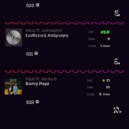
Obecność w 
933
8.
Pikos
ft.
Solmeister
Ost:
Συνθετική Απάρνηση
Poprzednia p
9
Max:
Najwyższa p
1
msc
Czas:
Obecność w 
921
9.
Topic
ft.
Becky G
21
Ost.:
Sorry Papi
Poprzednia p
10
Max:
Najwyższa po
2
msc
Czas:
Obecność w r
822
10.