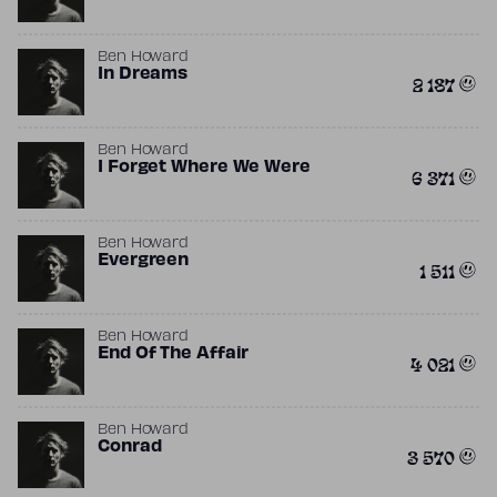
Ben Howard
In Dreams
2 187
Ben Howard
I Forget Where We Were
6 371
Ben Howard
Evergreen
1 511
Ben Howard
End Of The Affair
4 021
Ben Howard
Conrad
3 570