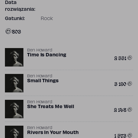
Data
rozwiązania:
Gatunki:
Rock
803
Ben Howard
Time Is Dancing
2 551
Ben Howard
Small Things
3 190
Ben Howard
She Treats Me Well
2 148
Ben Howard
Rivers In Your Mouth
1 573