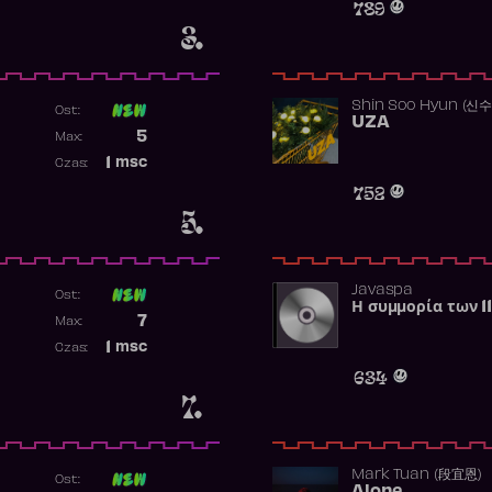
789
3.
Shin Soo Hyun (신
Ost:
UZA
Poprzednia pozycja
5
Max:
Najwyższa pozycja
1
msc
Czas:
Obecność w rankingu
752
5.
Javaspa
Ost:
Η συμμορία των 1
Poprzednia pozycja
7
Max:
Najwyższa pozycja
1
msc
Czas:
Obecność w rankingu
634
7.
Mark Tuan (段宜恩)
Ost: