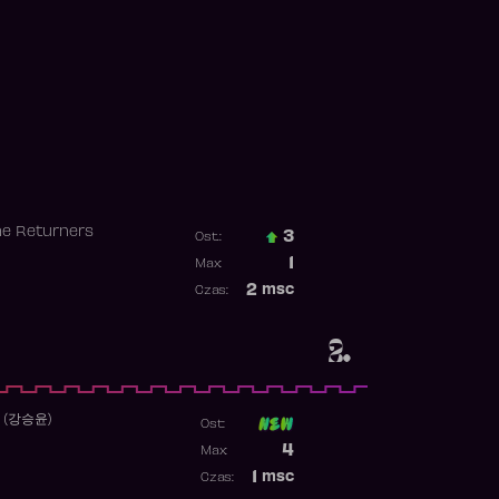
he Returners
3
Ost.:
Poprzednia pozycja
1
Max:
Najwyższa pozycja
2
msc
Czas:
Obecność w rankingu
2.
 (강승윤)
Ost:
Poprzednia pozycja
4
Max:
Najwyższa pozycja
1
msc
Czas:
Obecność w rankingu