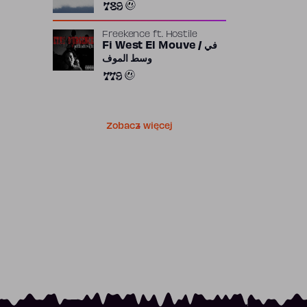
789
Freekence
ft.
Hostile
Fi West El Mouve / في
وسط الموف
779
Zobacz więcej