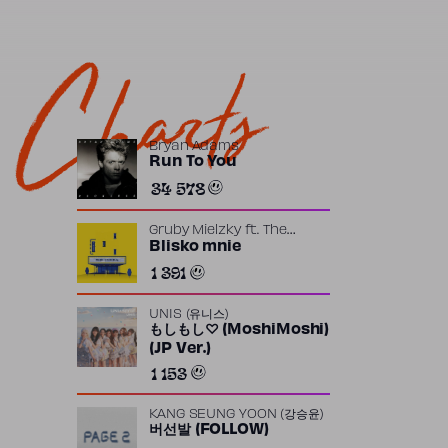
Charts
Bryan Adams
Run To You
34 578
Gruby Mielzky
ft.
The
Returners
Blisko mnie
1 391
UNIS (유니스)
もしもし♡ (MoshiMoshi)
(JP Ver.)
1 153
KANG SEUNG YOON (강승윤)
버선발 (FOLLOW)