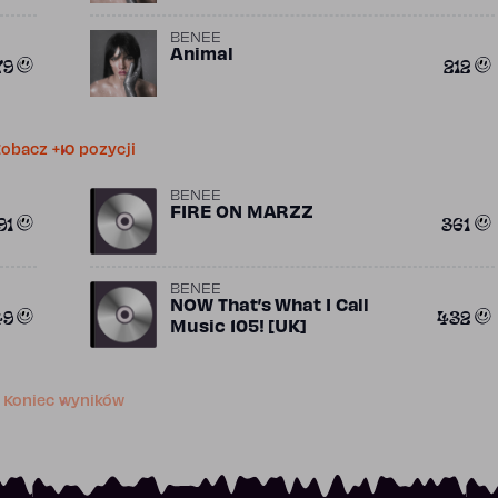
BENEE
Animal
79
212
obacz +10 pozycji
BENEE
FIRE ON MARZZ
91
361
BENEE
NOW That’s What I Call
49
432
Music 105! [UK]
Koniec wyników