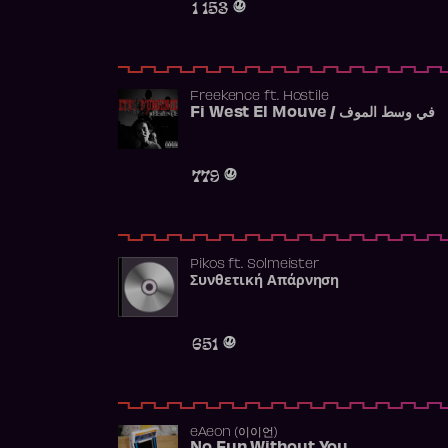
1 153
Freekence
ft.
Hostile
Fi West El Mouve / في وسط الموف
779
Pikos
ft.
Solmeister
Συνθετική Απάρνηση
651
​eAeon (이이언)