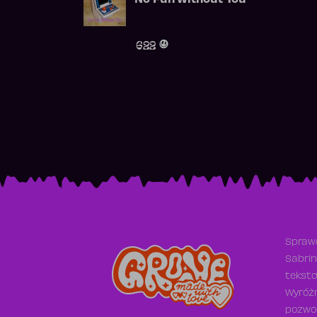
No Fun Without You
622
Sprawd
Sabrin
teksto
Wyróżn
pozwol