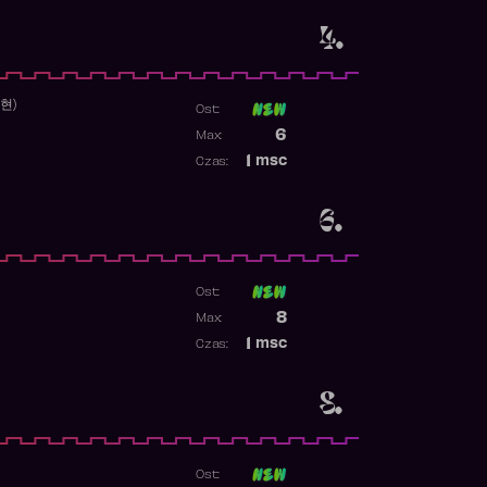
4.
수현)
Ost:
Poprzednia pozycja
6
Max:
Najwyższa pozycja
1
msc
Czas:
Obecność w rankingu
6.
Ost:
1
Poprzednia pozycja
8
Max:
Najwyższa pozycja
1
msc
Czas:
Obecność w rankingu
8.
Ost: