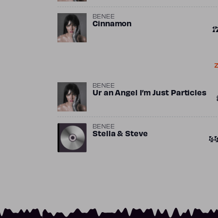
BENEE
Cinnamon
1
Z
BENEE
Ur an Angel I’m Just Particles
BENEE
Stella & Steve
4