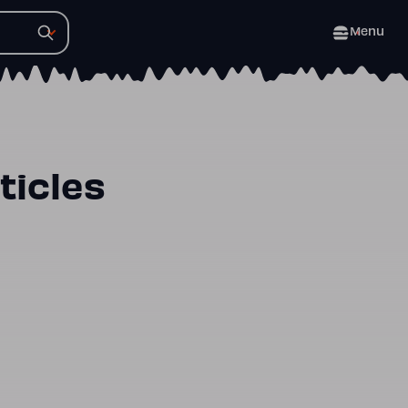
Menu
ticles