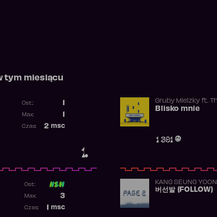
w tym miesiącu
Gruby Mielzky
ft.
T
1
Ost.:
Blisko mnie
Poprzednia pozycja
1
Max:
Najwyższa pozycja
2
msc
Czas:
Obecność w rankingu
1 391
1.
KANG SEUNG YOON
Ost:
버선발 (FOLLOW)
Poprzednia pozycja
3
Max:
Najwyższa pozycja
1
msc
Czas:
Obecność w rankingu