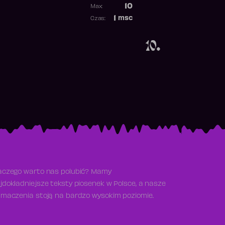
Poprzednia pozycja
10
Max:
Najwyższa pozycja
1
msc
Czas:
Obecność w rankingu
10.
aczego warto nas polubić? Mamy
jdokładniejsze teksty piosenek w Polsce, a nasze
umaczenia stoją na bardzo wysokim poziomie.