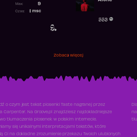
Alone
Poprzednia pozycja
9
Max:
Najwyższa pozycja
1
msc
Czas:
Obecność w rankingu
553
9.
Zobacz więcej
ź o czym jest tekst piosenki Taste nagranej przez
Dl
a Carpenter. Na Groove.pl znajdziesz najdokładniejsze
na
wo tłumaczenia piosenek w polskim Internecie.
tł
iamy się unikalnymi interpretacjami tekstów, które
ą Ci na dokładne zrozumienie przekazu Twoich ulubionych