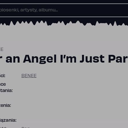
EE
 an Angel I’m Just Par
ci:
BENEE
sce
tania:
enia:
ązania: