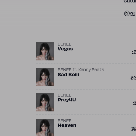
Gatun
91
BENEE
Vegas
1
BENEE
ft.
Kenny Beats
Sad Boiii
5
BENEE
Prey4U
1
BENEE
Heaven
1