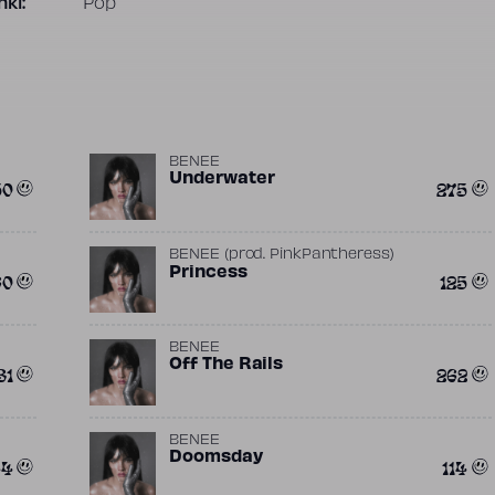
ki:
Pop
BENEE
Underwater
50
275
BENEE
(prod.
PinkPantheress
)
Princess
60
125
BENEE
Off The Rails
31
262
BENEE
Doomsday
44
114