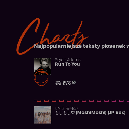
Charts
Najpopularniejsze teksty piosenek 
Bryan Adams
Run To You
34 578
UNIS (유니스)
もしもし♡ (MoshiMoshi) (JP Ver.)