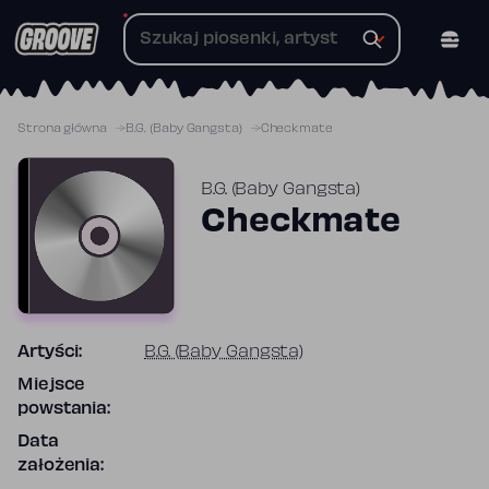
Przejdź
do
treści
Strona główna
B.G. (Baby Gangsta)
Checkmate
B.G. (Baby Gangsta)
Checkmate
Artyści:
B.G. (Baby Gangsta)
Miejsce
powstania:
Data
założenia: