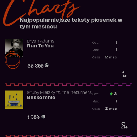
Charts
Najpopularniejsze teksty piosenek w
tym miesiącu
Bryan Adams
1
Ost.:
Run To You
Poprzednia p
1
Max:
Najwyższa po
2
msc
Czas:
Obecność w r
35 899
1.
Gruby Mielzky
ft.
The Returners
3
Ost.:
Blisko mnie
Poprzednia p
1
Max:
Najwyższa po
2
msc
Czas:
Obecność w r
1 984
2.