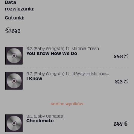
Data
rozwiązania:
Gatunki:
347
B.G. (Baby Gangsta)
ft.
Mannie Fresh
You Know How We Do
642
,
B.G. (Baby Gangsta)
ft.
Lil Wayne
Mannie
Fresh
I Know
613
Koniec wyników
B.G. (Baby Gangsta)
Checkmate
347