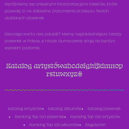
Wyróżniamy się unikalnymi interpretacjami tekstów, które
pozwolą Ci na dokładne zrozumienie przekazu Twoich
ulubionych piosenek.
Dlaczego warto nas polubić? Mamy najdokładniejsze teksty
piosenek w Polsce, a nasze tłumaczenia stoją na bardzo
wysokim poziomie.
Katalog artystów
a
b
c
d
e
f
g
h
i
j
k
l
m
n
o
p
r
s
t
u
w
x
y
z
#
Katalog artystów
Katalog albumów
Katalog piosenek
Ranking Top 100 piosenek
Ranking Top 100 artystów
Ranking Top 100 albumów
Regulamin