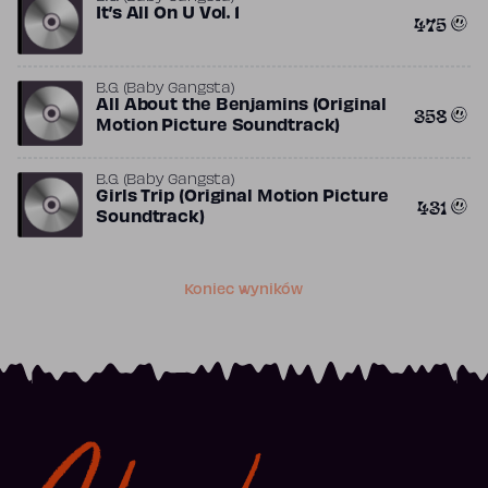
It’s All On U Vol. 1
475
B.G. (Baby Gangsta)
All About the Benjamins (Original
358
Motion Picture Soundtrack)
B.G. (Baby Gangsta)
Girls Trip (Original Motion Picture
431
Soundtrack)
Koniec wyników