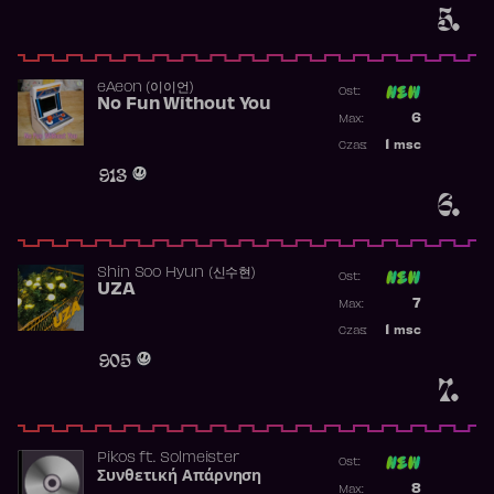
5.
​eAeon (이이언)
Ost:
No Fun Without You
Poprzednia p
6
Max:
Najwyższa p
1
msc
Czas:
Obecność w 
913
6.
Shin Soo Hyun (신수현)
Ost:
UZA
Poprzednia p
7
Max:
Najwyższa p
1
msc
Czas:
Obecność w 
905
7.
Pikos
ft.
Solmeister
Ost:
Συνθετική Απάρνηση
Poprzednia p
8
Max: