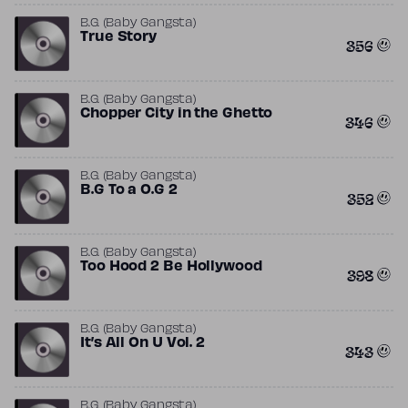
B.G. (Baby Gangsta)
True Story
356
B.G. (Baby Gangsta)
Chopper City in the Ghetto
346
B.G. (Baby Gangsta)
B.G To a O.G 2
352
B.G. (Baby Gangsta)
Too Hood 2 Be Hollywood
398
B.G. (Baby Gangsta)
It’s All On U Vol. 2
343
B.G. (Baby Gangsta)