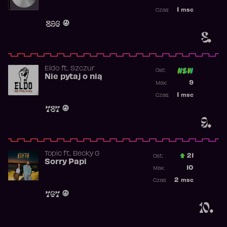
Najwyższa p
1
msc
Czas:
Obecność w 
896
8.
Eldo
ft.
Szczur
Ost:
Nie pytaj o nią
Poprzednia p
9
Max:
Najwyższa p
1
msc
Czas:
Obecność w 
787
9.
Topic
ft.
Becky G
21
Ost.:
Sorry Papi
Poprzednia p
10
Max:
Najwyższa po
2
msc
Czas:
Obecność w r
767
10.