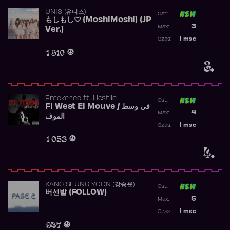
UNIS (유니스)
Ost:
もしもし♡ (MoshiMoshi) (JP
Poprzednia p
3
Max:
Ver.)
Najwyższa p
1
msc
Czas:
Obecność w 
1 510
3.
Freekence
ft.
Hostile
Ost:
Fi West El Mouve / في وسط
Poprzednia p
4
Max:
الموف
Najwyższa p
1
msc
Czas:
Obecność w 
1 053
4.
KANG SEUNG YOON (강승윤)
Ost:
버선발 (FOLLOW)
Poprzednia p
5
Max:
Najwyższa p
1
msc
Czas:
Obecność w 
947