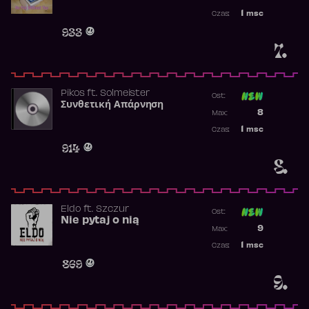
Najwyższa p
1
msc
Czas:
Obecność w 
933
7.
Pikos
ft.
Solmeister
Ost:
Συνθετική Απάρνηση
Poprzednia p
8
Max:
Najwyższa p
1
msc
Czas:
Obecność w 
914
8.
Eldo
ft.
Szczur
Ost:
Nie pytaj o nią
Poprzednia p
9
Max:
Najwyższa p
1
msc
Czas:
Obecność w 
869
9.