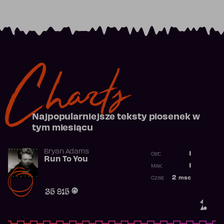
Charts
Najpopularniejsze teksty piosenek w
tym miesiącu
Bryan Adams
1
Ost.:
Run To You
Poprzednia p
1
Max:
Najwyższa po
2
msc
Czas:
Obecność w r
35 915
1.