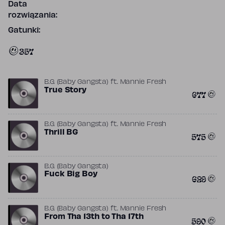
Data
rozwiązania:
Gatunki:
357
B.G. (Baby Gangsta)
ft.
Mannie Fresh
True Story
677
B.G. (Baby Gangsta)
ft.
Mannie Fresh
Thrill BG
575
B.G. (Baby Gangsta)
Fuck Big Boy
629
B.G. (Baby Gangsta)
ft.
Mannie Fresh
From Tha 13th to Tha 17th
590