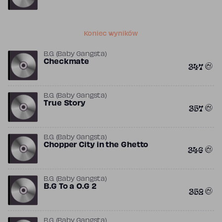
Koniec wyników
B.G. (Baby Gangsta)
Checkmate
347
B.G. (Baby Gangsta)
True Story
357
B.G. (Baby Gangsta)
Chopper City in the Ghetto
346
B.G. (Baby Gangsta)
B.G To a O.G 2
352
B.G. (Baby Gangsta)