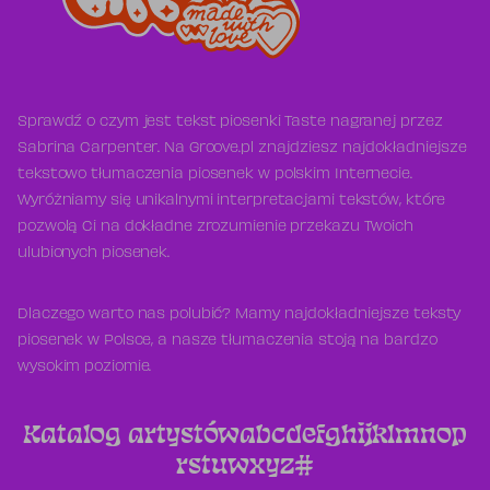
Sprawdź o czym jest tekst piosenki Taste nagranej przez
Sabrina Carpenter. Na Groove.pl znajdziesz najdokładniejsze
tekstowo tłumaczenia piosenek w polskim Internecie.
Wyróżniamy się unikalnymi interpretacjami tekstów, które
pozwolą Ci na dokładne zrozumienie przekazu Twoich
ulubionych piosenek.
Dlaczego warto nas polubić? Mamy najdokładniejsze teksty
piosenek w Polsce, a nasze tłumaczenia stoją na bardzo
wysokim poziomie.
Katalog artystów
a
b
c
d
e
f
g
h
i
j
k
l
m
n
o
p
r
s
t
u
w
x
y
z
#