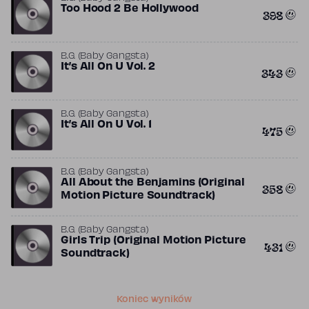
Too Hood 2 Be Hollywood
398
B.G. (Baby Gangsta)
It’s All On U Vol. 2
343
B.G. (Baby Gangsta)
It’s All On U Vol. 1
475
B.G. (Baby Gangsta)
All About the Benjamins (Original
358
Motion Picture Soundtrack)
B.G. (Baby Gangsta)
Girls Trip (Original Motion Picture
431
Soundtrack)
Koniec wyników