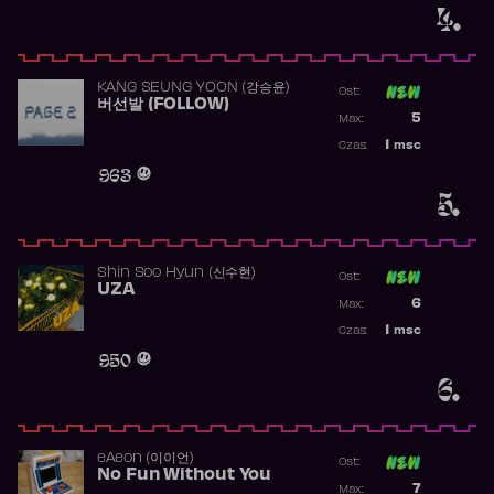
4.
KANG SEUNG YOON (강승윤)
Ost:
버선발 (FOLLOW)
Poprzednia p
5
Max:
Najwyższa p
1
msc
Czas:
Obecność w 
963
5.
Shin Soo Hyun (신수현)
Ost:
UZA
Poprzednia p
6
Max:
Najwyższa p
1
msc
Czas:
Obecność w 
950
6.
​eAeon (이이언)
Ost:
No Fun Without You
Poprzednia p
7
Max: