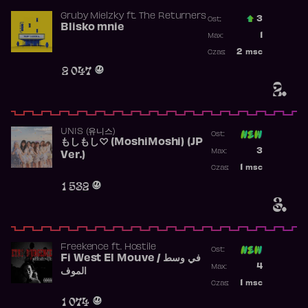
Gruby Mielzky
ft.
The Returners
3
Ost.:
Blisko mnie
Poprzednia p
1
Max:
Najwyższa po
2
msc
Czas:
Obecność w r
2 047
2.
UNIS (유니스)
Ost:
もしもし♡ (MoshiMoshi) (JP
Poprzednia p
3
Max:
Ver.)
Najwyższa p
1
msc
Czas:
Obecność w 
1 532
3.
Freekence
ft.
Hostile
Ost:
Fi West El Mouve / في وسط
Poprzednia p
4
Max:
الموف
Najwyższa p
1
msc
Czas:
Obecność w 
1 074