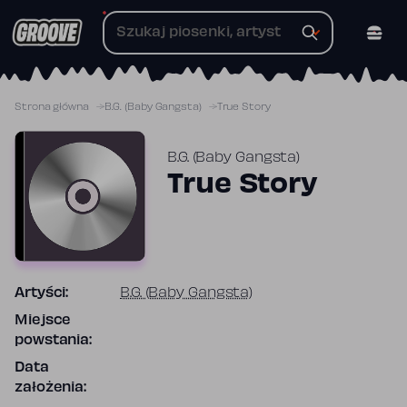
Przejdź
do
treści
Strona główna
B.G. (Baby Gangsta)
True Story
B.G. (Baby Gangsta)
True Story
Artyści:
B.G. (Baby Gangsta)
Miejsce
powstania:
Data
założenia: