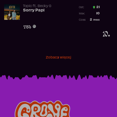
Topic
ft.
Becky G
21
Ost.:
Sorry Papi
Poprzednia p
10
Max:
Najwyższa po
2
msc
Czas:
Obecność w r
784
10.
Zobacz więcej