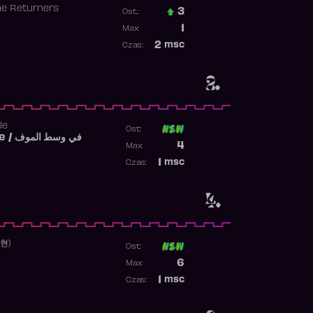
he Returners
3
Ost.:
Poprzednia pozycja
1
Max:
Najwyższa pozycja
2
msc
Czas:
Obecność w rankingu
2.
le
Ost:
Fi West El Mouve / في وسط الموف
Poprzednia pozycja
4
Max:
Najwyższa pozycja
1
msc
Czas:
Obecność w rankingu
4.
수현)
Ost:
Poprzednia pozycja
6
Max:
Najwyższa pozycja
1
msc
Czas:
Obecność w rankingu