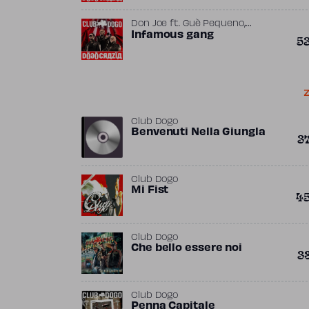
,
Don Joe
ft.
Guè Pequeno
,
,
Infamous Mobb
Infamous gang
Jake La Furia
5
,
Montenero
Vincenzo da Via
Anfossi
Z
Club Dogo
Benvenuti Nella Giungla
3
Club Dogo
Mi Fist
4
Club Dogo
Che bello essere noi
3
Club Dogo
Penna Capitale