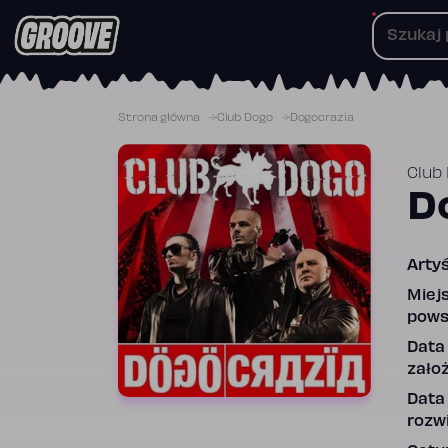
Przejdź
do
treści
Strona główna
Club Dogo
Dogocrazia
Club
D
Artyś
Miej
pows
Data
założ
Data
rozwi