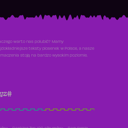
aczego warto nas polubić? Mamy
jdokładniejsze teksty piosenek w Polsce, a nasze
umaczenia stoją na bardzo wysokim poziomie.
y
z
#