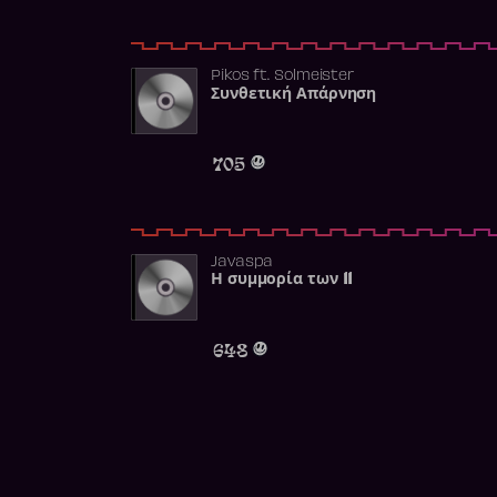
Pikos
ft.
Solmeister
Συνθετική Απάρνηση
705
Javaspa
Η συμμορία των 11
648