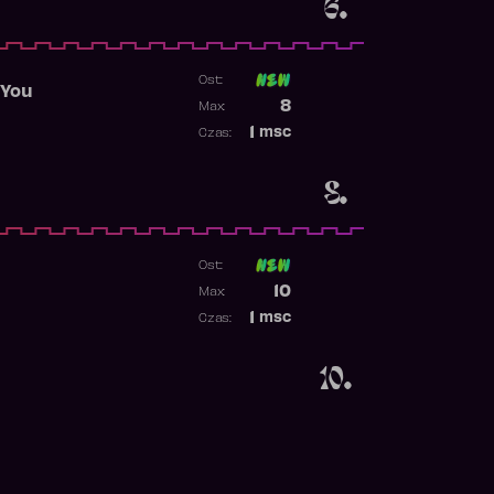
6.
Ost:
 You
Poprzednia pozycja
8
Max:
Najwyższa pozycja
1
msc
Czas:
Obecność w rankingu
8.
Ost:
Poprzednia pozycja
10
Max:
Najwyższa pozycja
1
msc
Czas:
Obecność w rankingu
10.