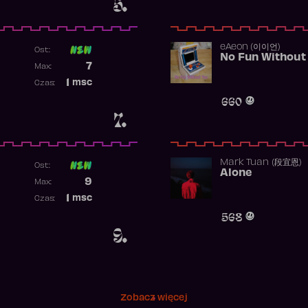
5.
​eAeon (이이언)
Ost:
No Fun Without
Poprzednia pozycja
7
Max:
Najwyższa pozycja
1
msc
Czas:
Obecność w rankingu
660
7.
Mark Tuan (段宜恩)
Ost:
Alone
Poprzednia pozycja
9
Max:
Najwyższa pozycja
1
msc
Czas:
Obecność w rankingu
568
9.
Zobacz więcej