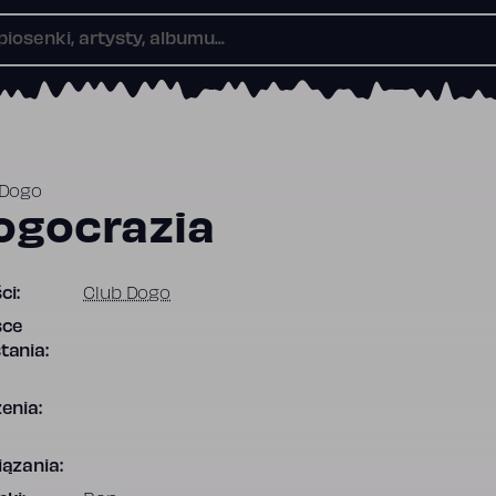
 Dogo
ogocrazia
ci:
Club Dogo
sce
tania:
enia:
ązania: