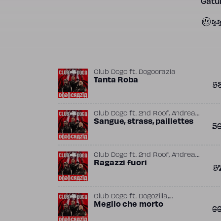
Gatun
4
Club Dogo
ft.
Dogocrazia
Tanta Roba
5
,
Club Dogo
ft.
2nd Roof
Andrea
,
,
,
BZilla
Sangue, strass, paillettes
Boston George
Dj Andry
5
,
,
Dogozilla
Jason Rooney
Mark
Hiroshima
,
Club Dogo
ft.
2nd Roof
Andrea
,
,
,
BZilla
Ragazzi fuori
Boston George
Dj Andry
5
,
,
Dogozilla
Jason Rooney
,
,
Karkadan
Mark Hiroshima
Rob A
,
Club Dogo
ft.
Dogozilla
Marracash
Meglio che morto
6