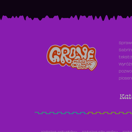
Sprawd
Sabrin
teksto
Wyróżn
pozwol
piosen
Kat