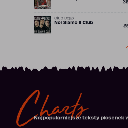
3
Club Dogo
Noi Siamo Il Club
3
Z
Charts
Najpopularniejsze teksty piosenek 