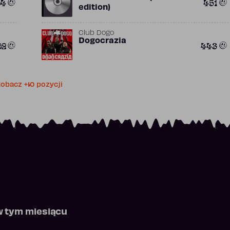
94
451
edition)
Club Dogo
Dogocrazia
92
443
obacz +10 pozycji
w tym miesiącu