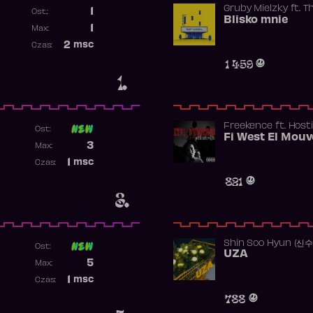
Gruby Mielzky
ft.
T
1
Ost.:
Blisko mnie
Poprzednia pozycja
1
Max:
Najwyższa pozycja
2
msc
Czas:
Obecność w rankingu
1 459
1.
Freekence
ft.
Hosti
Ost:
Poprzednia pozycja
3
Max:
Najwyższa pozycja
1
msc
Czas:
Obecność w rankingu
821
3.
Shin Soo Hyun (신
Ost:
UZA
Poprzednia pozycja
5
Max:
Najwyższa pozycja
1
msc
Czas:
Obecność w rankingu
788