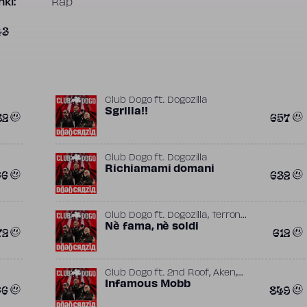
ki:
Rap
43
Club Dogo
ft.
Dogozilla
Sgrilla!!
82
657
Club Dogo
ft.
Dogozilla
Richiamami domani
66
632
,
Club Dogo
ft.
Dogozilla
Terron
Fabio
Nè fama, nè soldi
72
612
,
,
Club Dogo
ft.
2nd Roof
Aken
,
,
Andrea BZilla
Infamous Mobb
Boston George
Dj
66
849
,
,
,
Andry
Dogozilla
Infamous Mobb
,
,
Jason Rooney
Mark Hiroshima