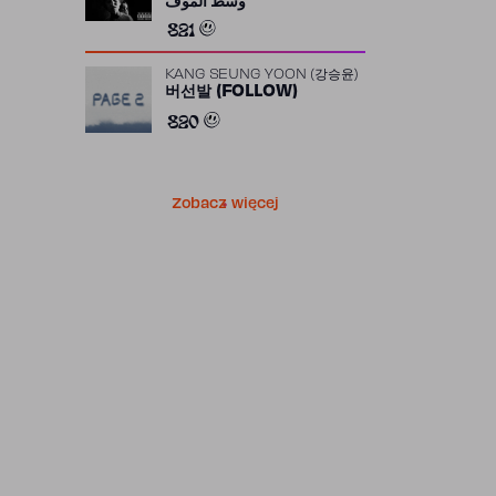
وسط الموف
821
KANG SEUNG YOON (강승윤)
버선발 (FOLLOW)
820
Zobacz więcej