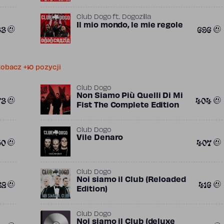
,
Montenero
Rob A
Club Dogo
ft.
Dogozilla
Il mio mondo, le mie regole
33
696
obacz +10 pozycji
Club Dogo
Non Siamo Più Quelli Di Mi
73
404
Fist The Complete Edition
Club Dogo
Vile Denaro
50
407
Club Dogo
Noi siamo il Club (Reloaded
82
416
Edition)
Club Dogo
Noi siamo il Club (deluxe