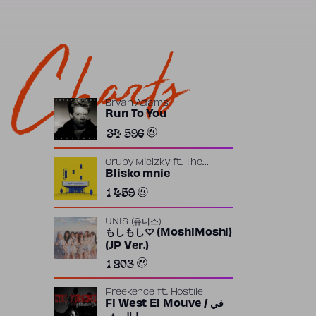
Charts
Bryan Adams
Run To You
34 596
Gruby Mielzky
ft.
The
Returners
Blisko mnie
1 459
UNIS (유니스)
もしもし♡ (MoshiMoshi)
(JP Ver.)
1 203
Freekence
ft.
Hostile
Fi West El Mouve / في