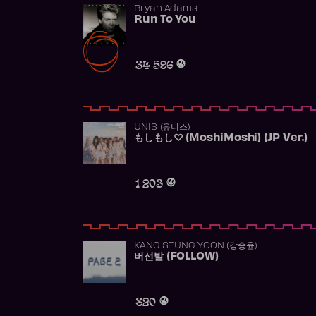
Bryan Adams
Run To You
34 596
UNIS (유니스)
もしもし♡ (MoshiMoshi) (JP Ver.)
1 203
KANG SEUNG YOON (강승윤)
버선발 (FOLLOW)
820