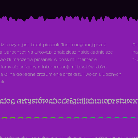
ź o czym jest tekst piosenki Taste nagranej przez
Dl
a Carpenter. Na Groove.pl znajdziesz najdokładniejsze
na
wo tłumaczenia piosenek w polskim Internecie.
tł
iamy się unikalnymi interpretacjami tekstów, które
ą Ci na dokładne zrozumienie przekazu Twoich ulubionych
ek.
alog artystów
a
b
c
d
e
f
g
h
i
j
k
l
m
n
o
p
r
s
t
u
w
x