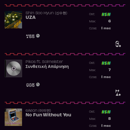
Shin Soo Hyun (신수현)
Ost:
UZA
Poprzednia p
6
Max:
Najwyższa p
1
msc
Czas:
Obecność w 
788
6.
Pikos
ft.
Solmeister
Ost:
Συνθετική Απάρνηση
Poprzednia p
7
Max:
Najwyższa p
1
msc
Czas:
Obecność w 
698
7.
​eAeon (이이언)
Ost:
No Fun Without You
Poprzednia p
8
Max:
Najwyższa p
1
msc
Czas:
Obecność w 