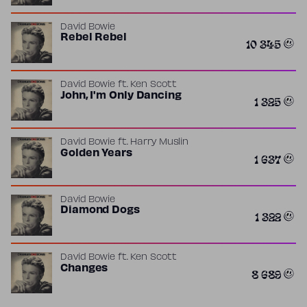
David Bowie
Rebel Rebel
10 345
David Bowie
ft.
Ken Scott
John, I'm Only Dancing
1 325
David Bowie
ft.
Harry Muslin
Golden Years
1 637
David Bowie
Diamond Dogs
1 322
David Bowie
ft.
Ken Scott
Changes
8 689