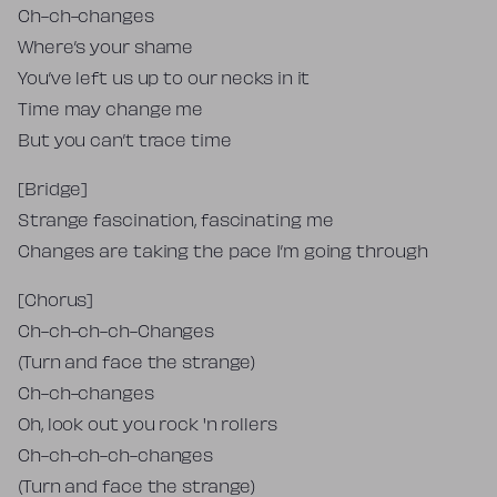
Ch-ch-changes
Where’s your shame
You’ve left us up to our necks in it
Time may change me
But you can’t trace time
[Bridge]
Strange fascination, fascinating me
Changes are taking the pace I’m going through
[Chorus]
Ch-ch-ch-ch-Changes
(Turn and face the strange)
Ch-ch-changes
Oh, look out you rock 'n rollers
Ch-ch-ch-ch-changes
(Turn and face the strange)