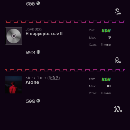
655
8.
Javaspa
Ost:
Η συμμορία των 11
Poprzednia p
9
Max:
Najwyższa p
1
msc
Czas:
Obecność w 
648
9.
Mark Tuan (段宜恩)
Ost:
Alone
Poprzednia p
10
Max:
Najwyższa p
1
msc
Czas:
Obecność w 
568
10.