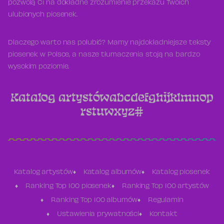
pozwolą Ci na dokładne zrozumienie przekazu Twoich
ulubionych piosenek.
Dlaczego warto nas polubić? Mamy najdokładniejsze teksty
piosenek w Polsce, a nasze tłumaczenia stoją na bardzo
wysokim poziomie.
Katalog artystów
a
b
c
d
e
f
g
h
i
j
k
l
m
n
o
p
r
s
t
u
w
x
y
z
#
Katalog artystów
Katalog albumów
Katalog piosenek
Ranking Top 100 piosenek
Ranking Top 100 artystów
Ranking Top 100 albumów
Regulamin
Ustawienia prywatności
Kontakt