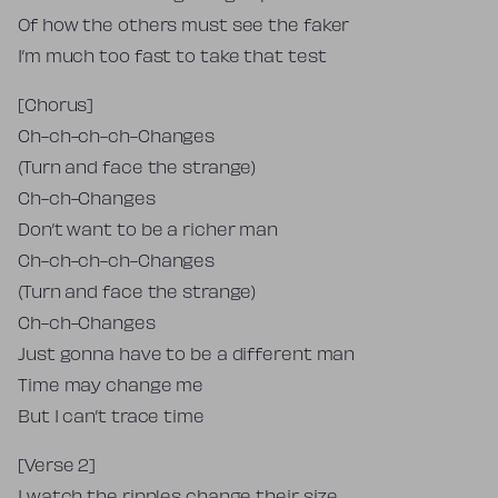
Of how the others must see the faker
I’m much too fast to take that test
[Chorus]
Ch-ch-ch-ch-Changes
(Turn and face the strange)
Ch-ch-Changes
Don’t want to be a richer man
Ch-ch-ch-ch-Changes
(Turn and face the strange)
Ch-ch-Changes
Just gonna have to be a different man
Time may change me
But I can’t trace time
[Verse 2]