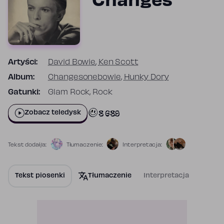
Changes
Artyści:
David Bowie
,
Ken Scott
Album:
Changesonebowie
,
Hunky Dory
Gatunki:
Glam Rock, Rock
8 689
Zobacz teledysk
Tekst dodał/a:
Tłumaczenie:
Interpretacja:
Tekst piosenki
Tłumaczenie
Interpretacja