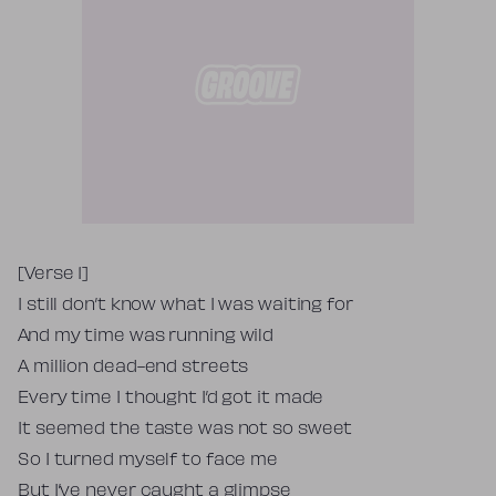
Tekst piosenki
[Verse 1]
I still don’t know what I was waiting for
And my time was running wild
A million dead-end streets
Every time I thought I’d got it made
It seemed the taste was not so sweet
So I turned myself to face me
But I’ve never caught a glimpse