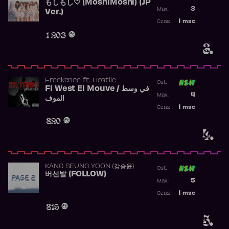
もしもし♡ (MoshiMoshi) (JP
Poprzednia p
3
Max:
Ver.)
Najwyższa p
1
msc
Czas:
Obecność w 
1 203
3.
Freekence
ft.
Hostile
Ost:
Fi West El Mouve / في وسط
Poprzednia p
4
Max:
الموف
Najwyższa p
1
msc
Czas:
Obecność w 
820
4.
KANG SEUNG YOON (강승윤)
Ost:
버선발 (FOLLOW)
Poprzednia p
5
Max:
Najwyższa p
1
msc
Czas:
Obecność w 
819
5.