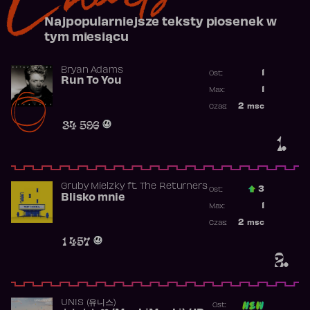
Najpopularniejsze teksty piosenek w
tym miesiącu
Bryan Adams
1
Ost.:
Run To You
Poprzednia p
1
Max:
Najwyższa po
2
msc
Czas:
Obecność w r
34 596
1.
Gruby Mielzky
ft.
The Returners
3
Ost.:
Blisko mnie
Poprzednia p
1
Max:
Najwyższa po
2
msc
Czas:
Obecność w r
1 457
2.
UNIS (유니스)
Ost: