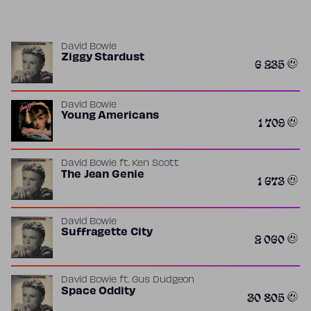
David Bowie
Ziggy Stardust
6 235
David Bowie
Young Americans
1 709
David Bowie
ft.
Ken Scott
The Jean Genie
1 673
David Bowie
Suffragette City
2 060
David Bowie
ft.
Gus Dudgeon
Space Oddity
30 805