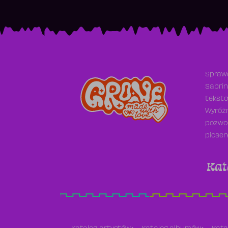
Sprawd
Sabrin
teksto
Wyróżn
pozwol
piosen
Kat