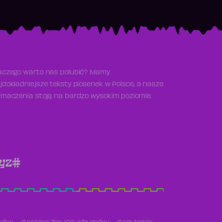
aczego warto nas polubić? Mamy
jdokładniejsze teksty piosenek w Polsce, a nasze
umaczenia stoją na bardzo wysokim poziomie.
y
z
#