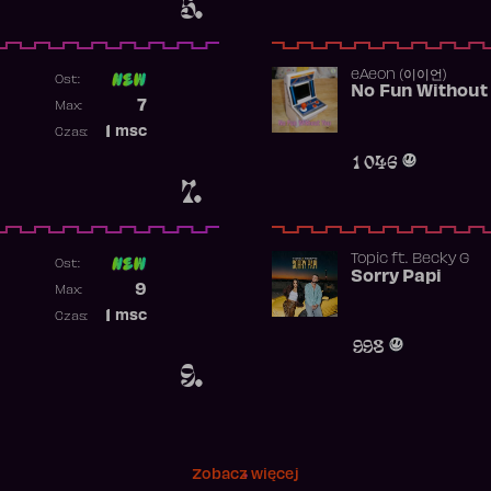
5.
​eAeon (이이언)
Ost:
No Fun Without
Poprzednia pozycja
7
Max:
Najwyższa pozycja
1
msc
Czas:
Obecność w rankingu
1 046
7.
Topic
ft.
Becky G
Ost:
Sorry Papi
Poprzednia pozycja
9
Max:
Najwyższa pozycja
1
msc
Czas:
Obecność w rankingu
998
9.
Zobacz więcej