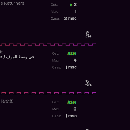
he Returners
3
Ost.:
Poprzednia pozycja
1
Max:
Najwyższa pozycja
2
msc
Czas:
Obecność w rankingu
2.
le
Ost:
Fi West El Mouve / في وسط الموف
Poprzednia pozycja
4
Max:
Najwyższa pozycja
1
msc
Czas:
Obecność w rankingu
4.
 (강승윤)
Ost:
Poprzednia pozycja
6
Max:
Najwyższa pozycja
1
msc
Czas:
Obecność w rankingu