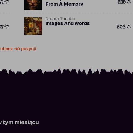
71
929
From A Memory
Dream Theater
Images And Words
87
503
obacz +10 pozycji
w tym miesiącu