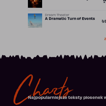
7
Dream Theater
A Dramatic Turn of Events
4
Z
Charts
Najpopularniejsze teksty piosenek 