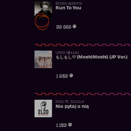
Bryan Adams
Run To You
35 995
UNIS (유니스)
もしもし♡ (MoshiMoshi) (JP Ver.)
1 683
Eldo
ft.
Szczur
Nie pytaj o nią
1 183