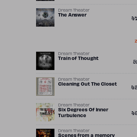
Dream Theater
The Answer
4
Z
Dream Theater
Train of Thought
5
Dream Theater
Cleaning Out The Closet
4
Dream Theater
Six Degrees Of Inner
4
Turbulence
Dream Theater
Scenes from a memory