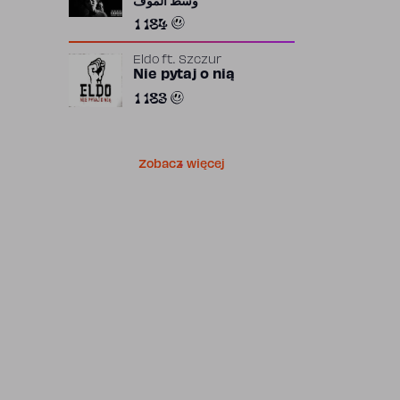
وسط الموف
1 184
Eldo
ft.
Szczur
Nie pytaj o nią
1 183
Zobacz więcej