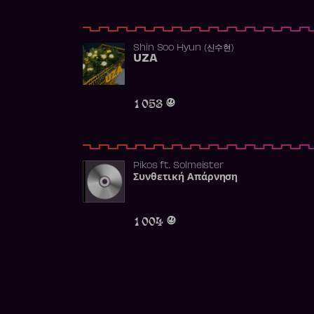
Shin Soo Hyun (신수현)
UZA
1 053
Pikos
ft.
Solmeister
Συνθετική Απάρνηση
1 004