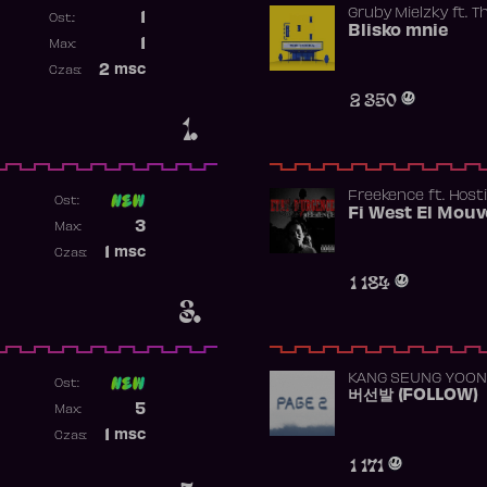
Gruby Mielzky
ft.
T
1
Ost.:
Blisko mnie
Poprzednia pozycja
1
Max:
Najwyższa pozycja
2
msc
Czas:
Obecność w rankingu
2 350
1.
Freekence
ft.
Hosti
Ost:
Poprzednia pozycja
3
Max:
Najwyższa pozycja
1
msc
Czas:
Obecność w rankingu
1 184
3.
KANG SEUNG YOON
Ost:
버선발 (FOLLOW)
Poprzednia pozycja
5
Max:
Najwyższa pozycja
1
msc
Czas:
Obecność w rankingu
1 171