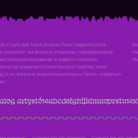
ź o czym jest tekst piosenki Taste nagranej przez
Dl
a Carpenter. Na Groove.pl znajdziesz najdokładniejsze
na
wo tłumaczenia piosenek w polskim Internecie.
tł
iamy się unikalnymi interpretacjami tekstów, które
ą Ci na dokładne zrozumienie przekazu Twoich ulubionych
ek.
alog artystów
a
b
c
d
e
f
g
h
i
j
k
l
m
n
o
p
r
s
t
u
w
x