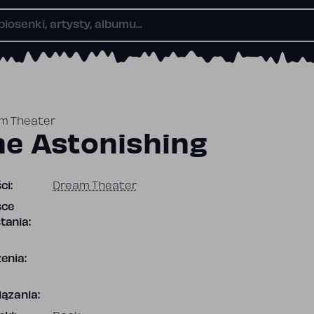
m Theater
he Astonishing
ci:
Dream Theater
sce
tania:
enia:
ązania: