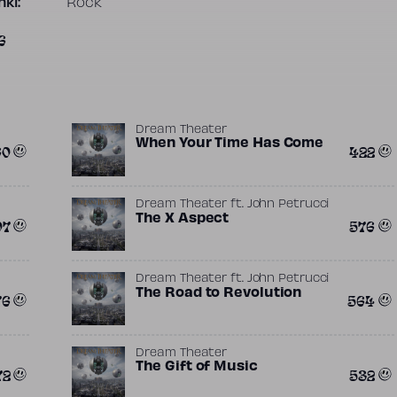
ki:
Rock
6
Dream Theater
When Your Time Has Come
60
422
Dream Theater
ft.
John Petrucci
The X Aspect
07
576
Dream Theater
ft.
John Petrucci
The Road to Revolution
76
564
Dream Theater
The Gift of Music
72
532