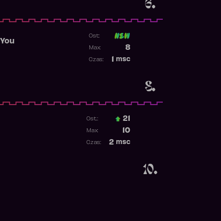
6.
Ost:
 You
Poprzednia pozycja
8
Max:
Najwyższa pozycja
1
msc
Czas:
Obecność w rankingu
8.
21
Ost.:
Poprzednia pozycja
10
Max:
Najwyższa pozycja
2
msc
Czas:
Obecność w rankingu
10.