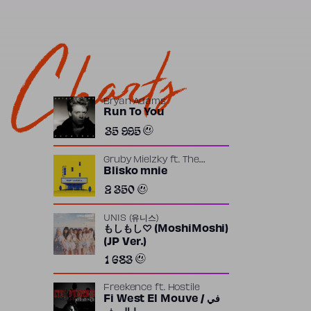
Charts
Bryan Adams
Run To You
35 995
Gruby Mielzky
ft.
The
Returners
Blisko mnie
2 350
UNIS (유니스)
もしもし♡ (MoshiMoshi)
(JP Ver.)
1 683
Freekence
ft.
Hostile
Fi West El Mouve / في