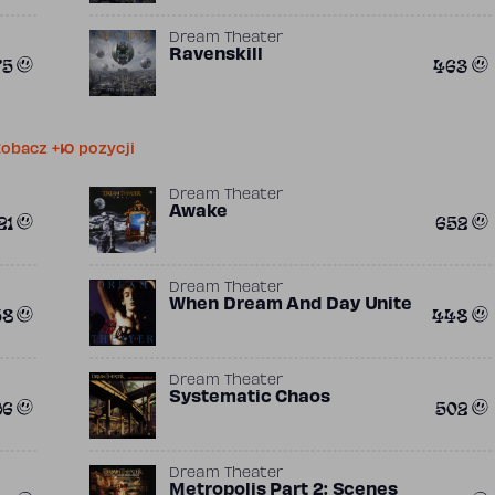
Dream Theater
Ravenskill
75
463
obacz +10 pozycji
Dream Theater
Awake
21
652
Dream Theater
When Dream And Day Unite
58
448
Dream Theater
Systematic Chaos
96
502
Dream Theater
Metropolis Part 2: Scenes