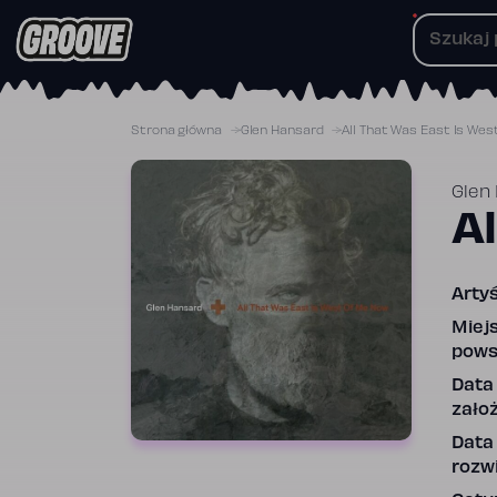
Przejdź
do
treści
Strona główna
Glen Hansard
All That Was East Is Wes
Glen
A
Artyś
Miej
pows
Data
założ
Data
rozwi