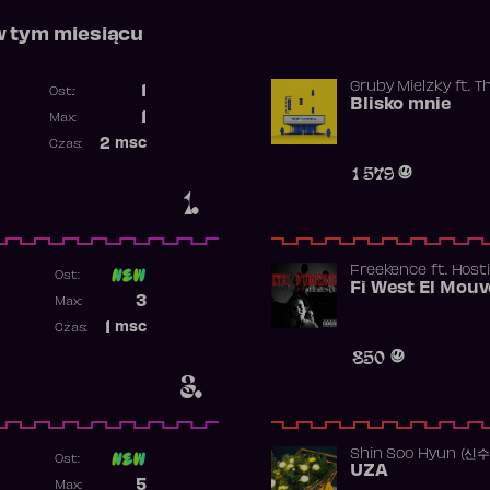
w tym miesiącu
Gruby Mielzky
ft.
T
1
Ost.:
Blisko mnie
Poprzednia pozycja
1
Max:
Najwyższa pozycja
2
msc
Czas:
Obecność w rankingu
1 579
1.
Freekence
ft.
Hosti
Ost:
Poprzednia pozycja
3
Max:
Najwyższa pozycja
1
msc
Czas:
Obecność w rankingu
850
3.
Shin Soo Hyun (신
Ost:
UZA
Poprzednia pozycja
5
Max: