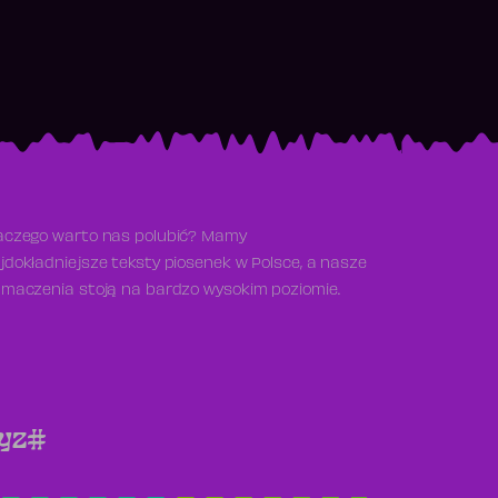
aczego warto nas polubić? Mamy
jdokładniejsze teksty piosenek w Polsce, a nasze
umaczenia stoją na bardzo wysokim poziomie.
y
z
#