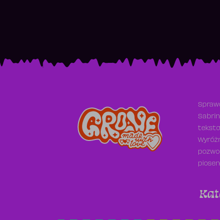
Sprawd
Sabrin
teksto
Wyróżn
pozwol
piosen
Kat