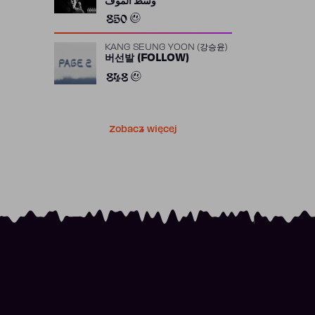
وسط الموف
850
KANG SEUNG YOON (강승윤)
버선발 (FOLLOW)
848
Zobacz więcej