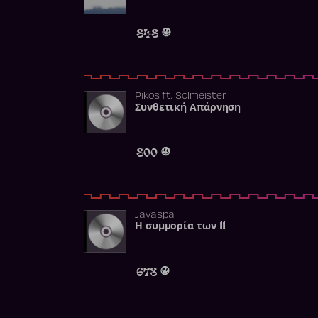
848
Pikos
ft.
Solmeister
Συνθετική Απάρνηση
800
Javaspa
Η συμμορία των 11
678