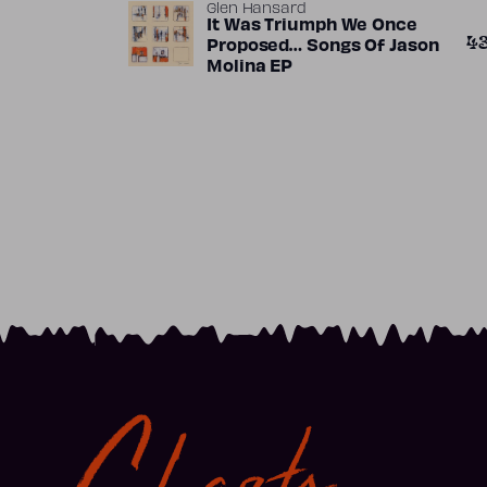
Glen Hansard
It Was Triumph We Once
4
Proposed… Songs Of Jason
Molina EP
Charts