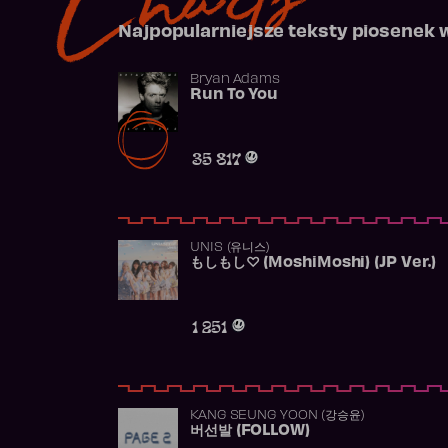
Najpopularniejsze teksty piosenek 
Bryan Adams
Run To You
35 817
UNIS (유니스)
もしもし♡ (MoshiMoshi) (JP Ver.)
1 251
KANG SEUNG YOON (강승윤)
버선발 (FOLLOW)