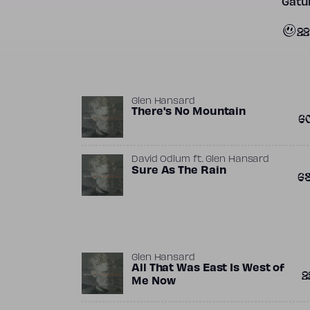
Gatun
22
Glen Hansard
There's No Mountain
6
David Odlum
ft.
Glen Hansard
Sure As The Rain
6
Glen Hansard
All That Was East Is West of
2
Me Now