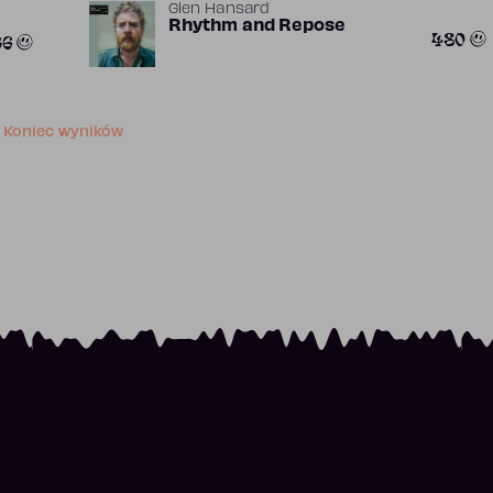
Glen Hansard
Rhythm and Repose
480
36
Koniec wyników