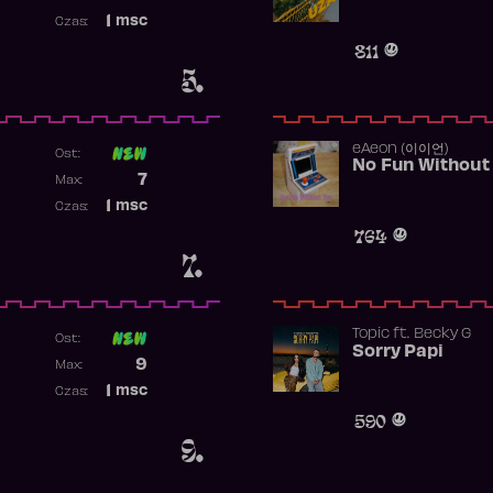
Najwyższa pozycja
1
msc
Czas:
Obecność w rankingu
811
5.
​eAeon (이이언)
Ost:
No Fun Without
Poprzednia pozycja
7
Max:
Najwyższa pozycja
1
msc
Czas:
Obecność w rankingu
764
7.
Topic
ft.
Becky G
Ost:
Sorry Papi
Poprzednia pozycja
9
Max:
Najwyższa pozycja
1
msc
Czas:
Obecność w rankingu
590
9.