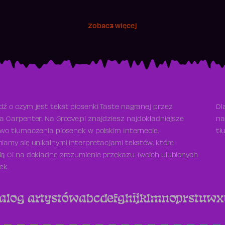
Zobacz więcej
ź o czym jest tekst piosenki Taste nagranej przez
Dl
a Carpenter. Na Groove.pl znajdziesz najdokładniejsze
na
wo tłumaczenia piosenek w polskim Internecie.
tł
iamy się unikalnymi interpretacjami tekstów, które
ą Ci na dokładne zrozumienie przekazu Twoich ulubionych
ek.
alog artystów
a
b
c
d
e
f
g
h
i
j
k
l
m
n
o
p
r
s
t
u
w
x