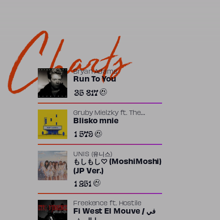
Charts
Bryan Adams
Run To You
35 817
Gruby Mielzky
ft.
The
Returners
Blisko mnie
1 579
UNIS (유니스)
もしもし♡ (MoshiMoshi)
(JP Ver.)
1 251
Freekence
ft.
Hostile
Fi West El Mouve / في