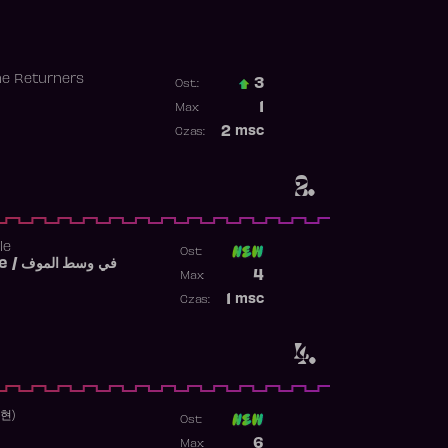
he Returners
3
Ost.:
Poprzednia pozycja
1
Max:
Najwyższa pozycja
2
msc
Czas:
Obecność w rankingu
2.
le
Ost:
Fi West El Mouve / في وسط الموف
Poprzednia pozycja
4
Max:
Najwyższa pozycja
1
msc
Czas:
Obecność w rankingu
4.
수현)
Ost:
Poprzednia pozycja
6
Max: