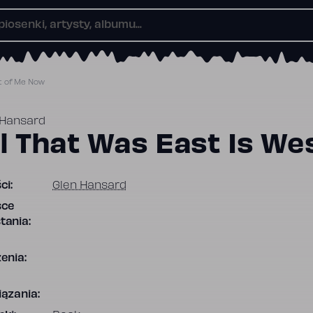
t of Me Now
 Hansard
ll That Was East Is W
ci:
Glen Hansard
sce
tania:
enia:
ązania: