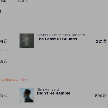
ki:
Rock
1
David Odlum
ft.
Glen Hansard
The Feast Of St. John
02
317
83
Koniec wyników
Glen Hansard
Didn't He Ramble
21
502