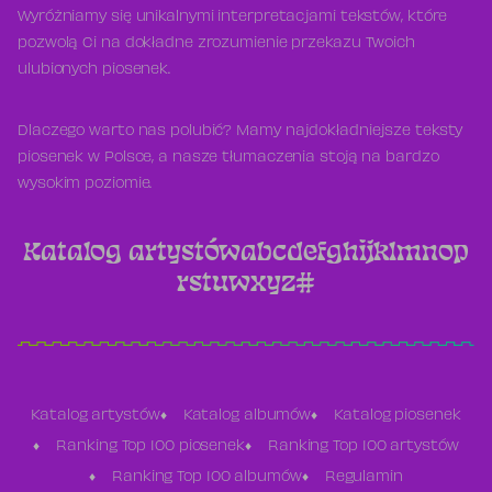
Wyróżniamy się unikalnymi interpretacjami tekstów, które
pozwolą Ci na dokładne zrozumienie przekazu Twoich
ulubionych piosenek.
Dlaczego warto nas polubić? Mamy najdokładniejsze teksty
piosenek w Polsce, a nasze tłumaczenia stoją na bardzo
wysokim poziomie.
Katalog artystów
a
b
c
d
e
f
g
h
i
j
k
l
m
n
o
p
r
s
t
u
w
x
y
z
#
Katalog artystów
Katalog albumów
Katalog piosenek
Ranking Top 100 piosenek
Ranking Top 100 artystów
Ranking Top 100 albumów
Regulamin