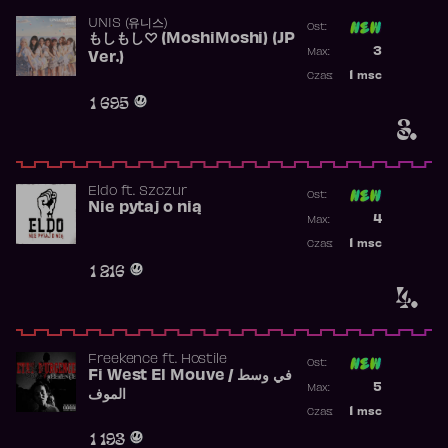
UNIS (유니스)
Ost:
もしもし♡ (MoshiMoshi) (JP
Poprzednia p
3
Max:
Ver.)
Najwyższa p
1
msc
Czas:
Obecność w 
1 695
3.
Eldo
ft.
Szczur
Ost:
Nie pytaj o nią
Poprzednia p
4
Max:
Najwyższa p
1
msc
Czas:
Obecność w 
1 216
4.
Freekence
ft.
Hostile
Ost:
Fi West El Mouve / في وسط
Poprzednia p
5
Max:
الموف
Najwyższa p
1
msc
Czas:
Obecność w 
1 193