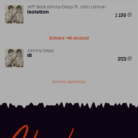
Jeff Beck
Johnny Depp
ft.
John Lennon
Isolation
1 136
Zobacz +10 pozycji
Johnny Depp
18
372
Koniec wyników