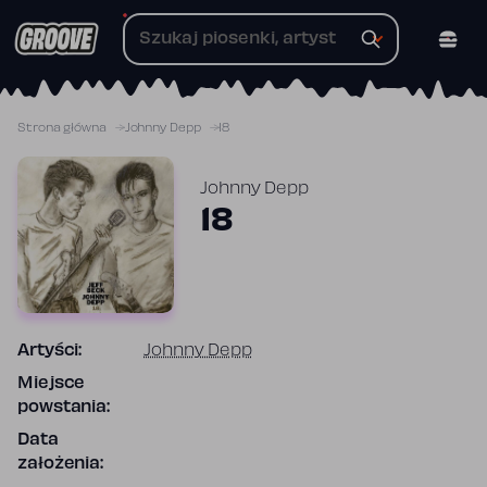
Przejdź
do
treści
Strona główna
Johnny Depp
18
Johnny Depp
18
Artyści:
Johnny Depp
Miejsce
powstania:
Data
założenia: