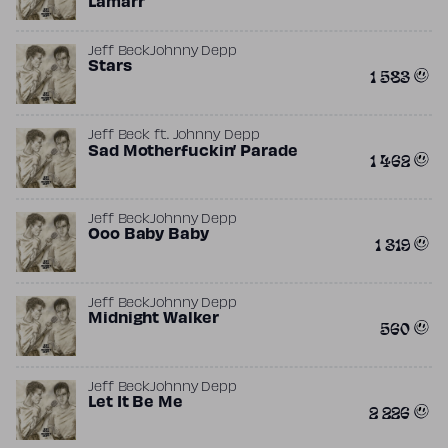
Lamarr
Jeff Beck
Johnny Depp
Stars
1 583
Jeff Beck
ft.
Johnny Depp
Sad Motherfuckin’ Parade
1 462
Jeff Beck
Johnny Depp
Ooo Baby Baby
1 319
Jeff Beck
Johnny Depp
Midnight Walker
560
Jeff Beck
Johnny Depp
Let It Be Me
2 226