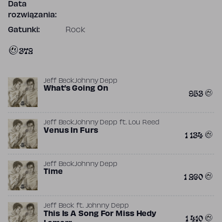
Data
rozwiązania:
Gatunki:
Rock
372
Jeff Beck
Johnny Depp
What’s Going On
953
Jeff Beck
Johnny Depp
ft.
Lou Reed
Venus In Furs
1 134
Jeff Beck
Johnny Depp
Time
1 260
Jeff Beck
ft.
Johnny Depp
This Is A Song For Miss Hedy
1 410