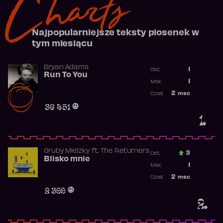
Charts
Najpopularniejsze teksty piosenek w
tym miesiącu
Bryan Adams
1
Ost.:
Run To You
Poprzednia p
1
Max:
Najwyższa po
2
msc
Czas:
Obecność w r
36 451
1.
Gruby Mielzky
ft.
The Returners
3
Ost.:
Blisko mnie
Poprzednia p
1
Max:
Najwyższa po
2
msc
Czas:
Obecność w r
2 399
2.