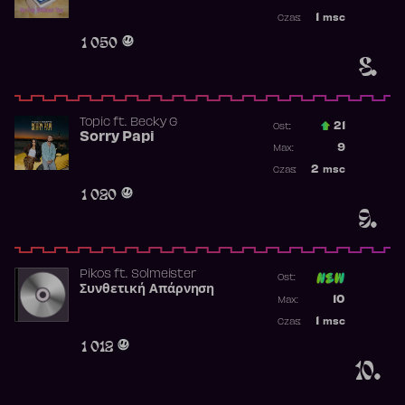
Najwyższa p
1
msc
Czas:
Obecność w 
1 050
8.
Topic
ft.
Becky G
21
Ost.:
Sorry Papi
Poprzednia p
9
Max:
Najwyższa po
2
msc
Czas:
Obecność w r
1 020
9.
Pikos
ft.
Solmeister
Ost:
Συνθετική Απάρνηση
Poprzednia p
10
Max:
Najwyższa p
1
msc
Czas:
Obecność w 
1 012
10.