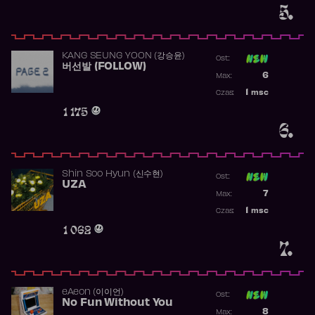
5.
KANG SEUNG YOON (강승윤)
Ost:
버선발 (FOLLOW)
Poprzednia p
6
Max:
Najwyższa p
1
msc
Czas:
Obecność w 
1 175
6.
Shin Soo Hyun (신수현)
Ost:
UZA
Poprzednia p
7
Max:
Najwyższa p
1
msc
Czas:
Obecność w 
1 062
7.
​eAeon (이이언)
Ost:
No Fun Without You
Poprzednia p
8
Max: