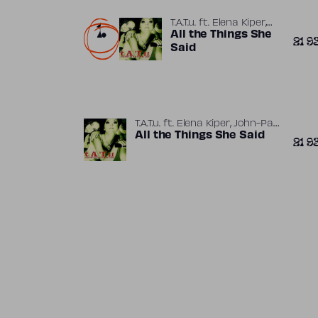
1.
,
T.A.T.u.
ft.
Elena Kiper
,
John-Paul Mason
All the Things She
21 9
,
Martin Kierszenbaum
Said
,
Sergio Galoyan
Trevor
,
Horn
Valeriy Polienko
,
T.A.T.u.
ft.
Elena Kiper
John-Paul
,
,
Mason
All the Things She Said
Martin Kierszenbaum
21 9
,
,
Sergio Galoyan
Trevor Horn
Valeriy Polienko