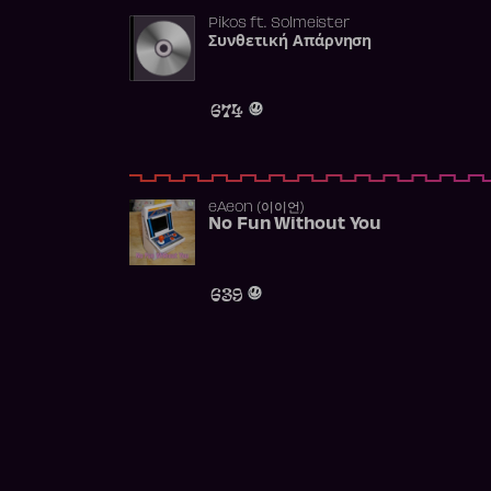
Pikos
ft.
Solmeister
Συνθετική Απάρνηση
674
​eAeon (이이언)
No Fun Without You
639