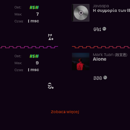
Javaspa
Ost:
Η συμμορία των 1
Poprzednia pozycja
7
Max:
Najwyższa pozycja
1
msc
Czas:
Obecność w rankingu
641
7.
Mark Tuan (段宜恩)
Ost:
Alone
Poprzednia pozycja
9
Max:
Najwyższa pozycja
1
msc
Czas:
Obecność w rankingu
559
9.
Zobacz więcej