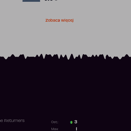
Zobacz więcej
he Returners
3
Ost.:
Poprzednia pozycja
1
Max: