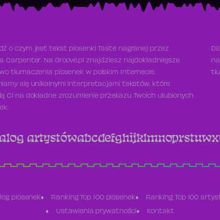
ź o czym jest tekst piosenki Taste nagranej przez
Dl
a Carpenter. Na Groove.pl znajdziesz najdokładniejsze
na
wo tłumaczenia piosenek w polskim Internecie.
tł
iamy się unikalnymi interpretacjami tekstów, które
ą Ci na dokładne zrozumienie przekazu Twoich ulubionych
ek.
alog artystów
a
b
c
d
e
f
g
h
i
j
k
l
m
n
o
p
r
s
t
u
w
x
log piosenek
Ranking Top 100 piosenek
Ranking Top 100 arty
Ustawienia prywatności
Kontakt