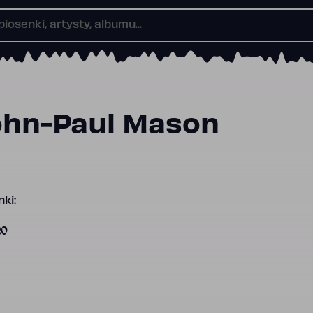
ohn-Paul Mason
ki:
20