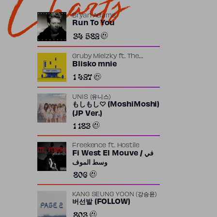
Charts
Bryan Adams
Run To You
34 582
Gruby Mielzky
ft.
The
Returners
Blisko mnie
1 427
UNIS (유니스)
もしもし♡ (MoshiMoshi)
(JP Ver.)
1 183
Freekence
ft.
Hostile
Fi West El Mouve / في
وسط الموف
806
KANG SEUNG YOON (강승윤)
버선발 (FOLLOW)
803