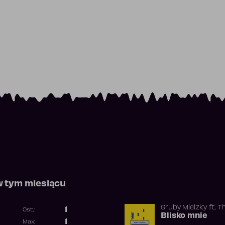
w tym miesiącu
Gruby Mielzky
ft.
T
1
Ost.:
Blisko mnie
Poprzednia pozycja
1
Max: