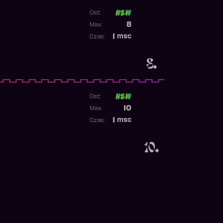
Ost:
1
Poprzednia pozycja
8
Max:
Najwyższa pozycja
1
msc
Czas:
Obecność w rankingu
8.
Ost:
Poprzednia pozycja
10
Max:
Najwyższa pozycja
1
msc
Czas:
Obecność w rankingu
10.