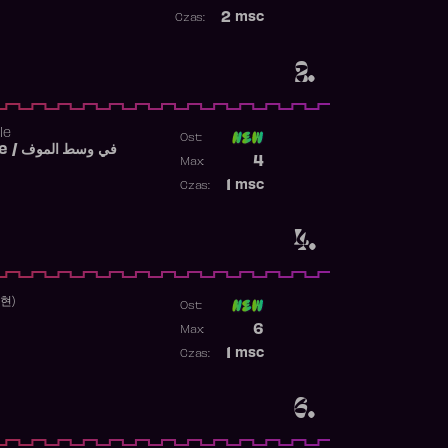
Najwyższa pozycja
2
msc
Czas:
Obecność w rankingu
2.
le
Ost:
Fi West El Mouve / في وسط الموف
Poprzednia pozycja
4
Max:
Najwyższa pozycja
1
msc
Czas:
Obecność w rankingu
4.
수현)
Ost:
Poprzednia pozycja
6
Max:
Najwyższa pozycja
1
msc
Czas:
Obecność w rankingu
6.