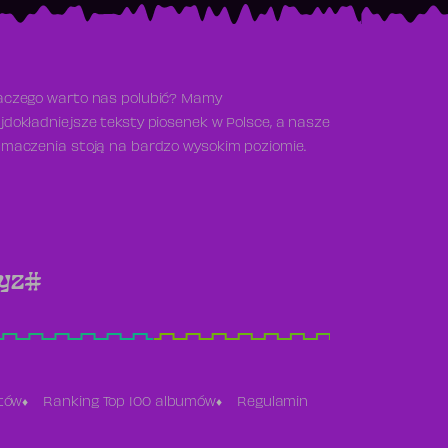
aczego warto nas polubić? Mamy
jdokładniejsze teksty piosenek w Polsce, a nasze
umaczenia stoją na bardzo wysokim poziomie.
y
z
#
stów
Ranking Top 100 albumów
Regulamin