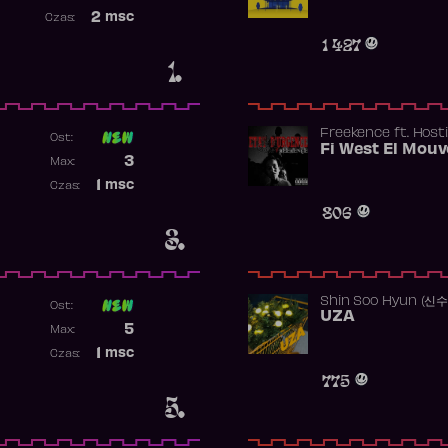
Najwyższa pozycja
2
msc
Czas:
Obecność w rankingu
1 427
1.
Freekence
ft.
Hosti
Ost:
Poprzednia pozycja
3
Max:
Najwyższa pozycja
1
msc
Czas:
Obecność w rankingu
806
3.
Shin Soo Hyun (신
Ost:
UZA
Poprzednia pozycja
5
Max:
Najwyższa pozycja
1
msc
Czas:
Obecność w rankingu
775
5.