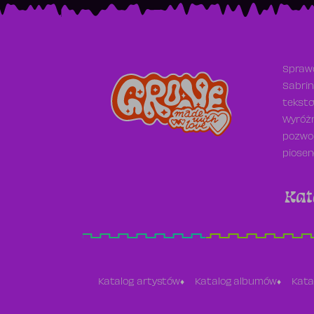
Sprawd
Sabrin
teksto
Wyróżn
pozwol
piosen
Kat
Katalog artystów
Katalog albumów
Kata