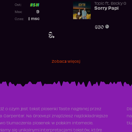
Topic
ft.
Becky G
Ost:
Sorry Papi
Poprzednia pozycja
9
Max:
Najwyższa pozycja
1
msc
Czas:
Obecność w rankingu
630
9.
Zobacz więcej
ź o czym jest tekst piosenki Taste nagranej przez
Dl
a Carpenter. Na Groove.pl znajdziesz najdokładniejsze
na
wo tłumaczenia piosenek w polskim Internecie.
tł
iamy się unikalnymi interpretacjami tekstów, które