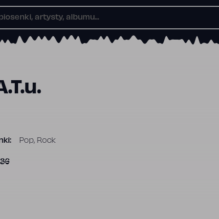
A.T.u.
ki:
Pop, Rock
736