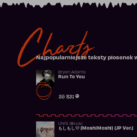
Charts
Najpopularniejsze teksty piosenek 
Bryan Adams
Run To You
35 831
UNIS (유니스)
もしもし♡ (MoshiMoshi) (JP Ver.)