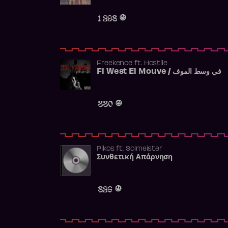
1 298
Freekence
ft.
Hostile
Fi West El Mouve / في وسط الموف
880
Pikos
ft.
Solmeister
Συνθετική Απάρνηση
826