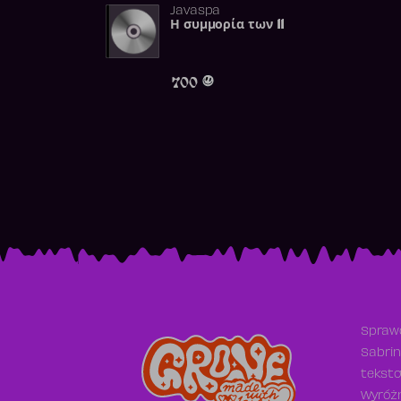
Javaspa
Η συμμορία των 11
700
Sprawd
Sabrin
teksto
Wyróżn