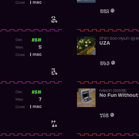
1
msc
Czas:
Obecność w rankingu
882
3.
Shin Soo Hyun (신
Ost:
UZA
Poprzednia pozycja
5
Max:
Najwyższa pozycja
1
msc
Czas:
Obecność w rankingu
843
5.
​eAeon (이이언)
Ost:
No Fun Without
Poprzednia pozycja
7
Max:
Najwyższa pozycja
1
msc
Czas:
Obecność w rankingu
798
7.