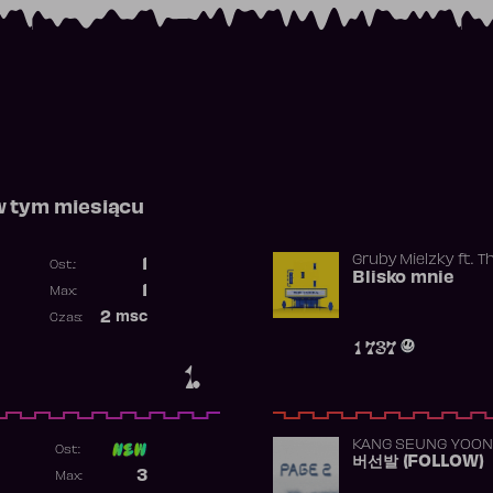
w tym miesiącu
Gruby Mielzky
ft.
T
1
Ost.:
Blisko mnie
Poprzednia pozycja
1
Max:
Najwyższa pozycja
2
msc
Czas:
Obecność w rankingu
1 737
1.
KANG SEUNG YOON
Ost:
버선발 (FOLLOW)
Poprzednia pozycja
3
Max:
Najwyższa pozycja