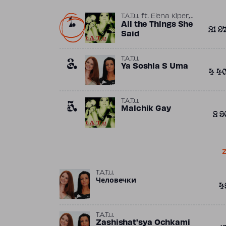
1.
,
T.A.T.u.
ft.
Elena Kiper
,
John-Paul Mason
All the Things She
21 9
,
Martin Kierszenbaum
Said
,
Sergio Galoyan
Trevor
,
Horn
Valeriy Polienko
3.
T.A.T.u.
Ya Soshla S Uma
4 4
5.
T.A.T.u.
Malchik Gay
2 9
Z
T.A.T.u.
Человечки
4
T.A.T.u.
Zashishat'sya Ochkami