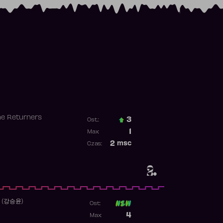
he Returners
3
Ost.:
Poprzednia pozycja
1
Max:
Najwyższa pozycja
2
msc
Czas:
Obecność w rankingu
2.
 (강승윤)
Ost:
Poprzednia pozycja
4
Max:
Najwyższa pozycja