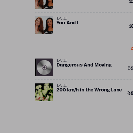
1
T.A.T.u.
You And I
1
Z
T.A.T.u.
Dangerous And Moving
5
T.A.T.u.
200 km/h in the Wrong Lane
4