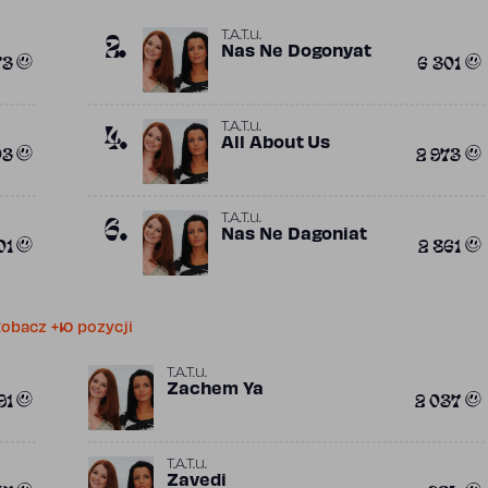
2.
T.A.T.u.
Nas Ne Dogonyat
73
6 301
4.
T.A.T.u.
All About Us
03
2 973
6.
T.A.T.u.
Nas Ne Dagoniat
01
2 861
obacz +10 pozycji
T.A.T.u.
Zachem Ya
91
2 037
T.A.T.u.
Zavedi