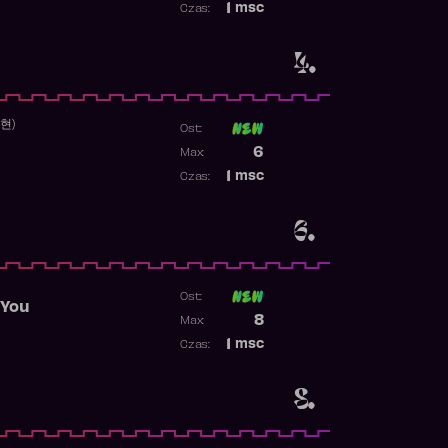
1
msc
Czas:
Obecność w rankingu
4.
수현)
Ost:
Poprzednia pozycja
6
Max:
Najwyższa pozycja
1
msc
Czas:
Obecność w rankingu
6.
Ost:
 You
Poprzednia pozycja
8
Max:
Najwyższa pozycja
1
msc
Czas:
Obecność w rankingu
8.