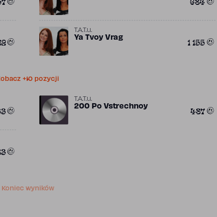
57
684
T.A.T.u.
Ya Tvoy Vrag
82
1 155
obacz +10 pozycji
T.A.T.u.
200 Po Vstrechnoy
33
487
83
Koniec wyników