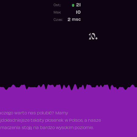
21
Ost.:
Poprzednia pozycja
10
Max:
Najwyższa pozycja
2
msc
Czas:
Obecność w rankingu
10.
aczego warto nas polubić? Mamy
jdokładniejsze teksty piosenek w Polsce, a nasze
umaczenia stoją na bardzo wysokim poziomie.