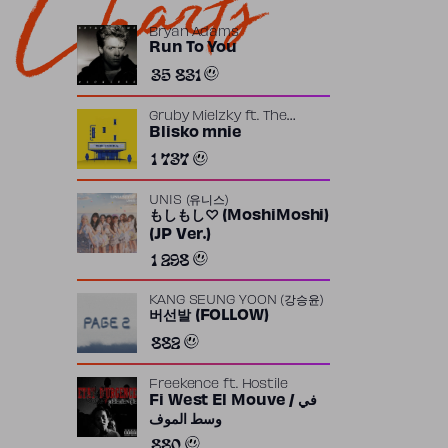
Charts
Bryan Adams
Run To You
35 831
Gruby Mielzky
ft.
The
Returners
Blisko mnie
1 737
UNIS (유니스)
もしもし♡ (MoshiMoshi)
(JP Ver.)
1 298
KANG SEUNG YOON (강승윤)
버선발 (FOLLOW)
882
Freekence
ft.
Hostile
Fi West El Mouve / في
وسط الموف
880