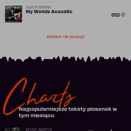
Justin Bieber
My Worlds Acoustic
883
Zobacz +10 pozycji
Charts
Najpopularniejsze teksty piosenek w
tym miesiącu
Bryan Adams