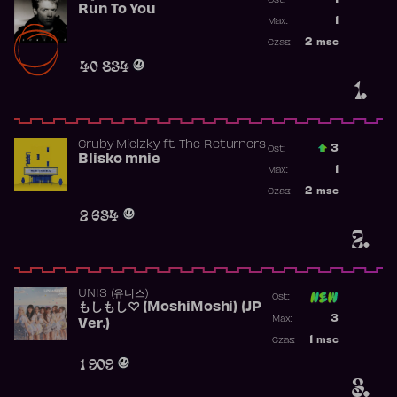
1
Ost.:
Run To You
Poprzednia p
1
Max:
Najwyższa po
2
msc
Czas:
Obecność w r
40 834
1.
Gruby Mielzky
ft.
The Returners
3
Ost.:
Blisko mnie
Poprzednia p
1
Max:
Najwyższa po
2
msc
Czas:
Obecność w r
2 634
2.
UNIS (유니스)
Ost:
もしもし♡ (MoshiMoshi) (JP
Poprzednia p
3
Max:
Ver.)
Najwyższa p
1
msc
Czas:
Obecność w 
1 909
3.