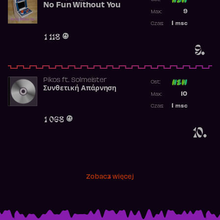
No Fun Without You
Poprzednia p
9
Max:
Najwyższa p
1
msc
Czas:
Obecność w 
1 118
9.
Pikos
ft.
Solmeister
Ost:
Συνθετική Απάρνηση
Poprzednia p
10
Max:
Najwyższa p
1
msc
Czas:
Obecność w 
1 068
10.
Zobacz więcej