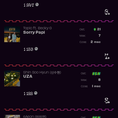
Obecność w 
1 247
6.
Topic
ft.
Becky G
21
Ost.:
Sorry Papi
Poprzednia p
7
Max:
Najwyższa po
2
msc
Czas:
Obecność w r
1 153
7.
Shin Soo Hyun (신수현)
Ost:
UZA
Poprzednia p
8
Max:
Najwyższa p
1
msc
Czas:
Obecność w 
1 122
8.
​eAeon (이이언)
Ost: