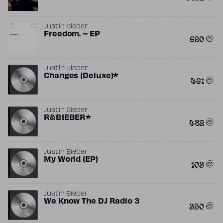
Justin Bieber
Freedom. – EP
690
Justin Bieber
Changes (Deluxe)*
461
Justin Bieber
R&BIEBER*
482
Justin Bieber
My World (EP)
103
Justin Bieber
We Know The DJ Radio 3
350