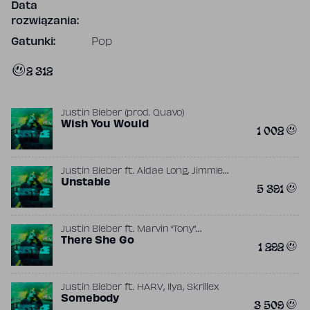
Data
rozwiązania:
Gatunki:
Pop
2 312
Justin Bieber
(prod.
Quavo
)
Wish You Would
1 002
,
Justin Bieber
ft.
Aldae Long
Jimmie
Gutch
Unstable
(prod.
The Kid LAROI.
)
5 391
Justin Bieber
ft.
Marvin “Tony”
,
,
Hemmings
There She Go
Rodney Jerkins
Xeryus L.
1 292
Gittens
(prod.
Lil Uzi Vert
)
,
,
Justin Bieber
ft.
HARV
Ilya
Skrillex
Somebody
3 509