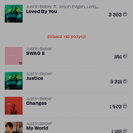
,
,
Justin Bieber
ft.
Jason Evigan
Leriq
Skrillex
Loved By You
(prod.
Burna Boy
)
3 353
Zobacz +10 pozycji
Justin Bieber
SWAG II
241
Justin Bieber
Justice
2 312
Justin Bieber
Changes
1 403
Justin Bieber
My World
1 132