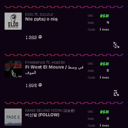
Eldo
ft.
Szczur
Ost:
Nie pytaj o nią
Poprzednia p
4
Max:
Najwyższa p
1
msc
Czas:
Obecność w 
1 323
4.
Freekence
ft.
Hostile
Ost:
Fi West El Mouve / في وسط
Poprzednia p
5
Max:
الموف
Najwyższa p
1
msc
Czas:
Obecność w 
1 268
5.
KANG SEUNG YOON (강승윤)
Ost:
버선발 (FOLLOW)
Poprzednia p
6
Max:
Najwyższa p
1
msc
Czas: