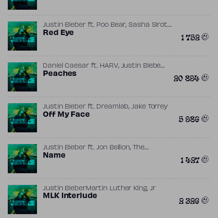
,
,
Justin Bieber
ft.
Poo Bear
Sasha Sirota
TroyBoi
Red Eye
1 752
,
,
Daniel Caesar
ft.
HARV
Justin Bieber
,
Shndo
Peaches
Watt
(prod.
Giveon
)
20 894
,
Justin Bieber
ft.
Dreamlab
Jake Torrey
Off My Face
5 986
,
Justin Bieber
ft.
Jon Bellion
The
Monsters & Strangerz
Name
(prod.
Tori Kelly
)
1 427
Justin Bieber
Martin Luther King, Jr
MLK Interlude
2 326