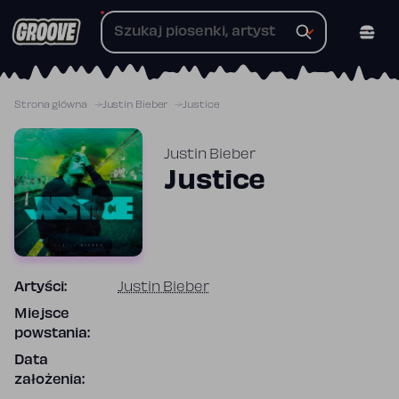
Przejdź
do
treści
Strona główna
Justin Bieber
Justice
Justin Bieber
Justice
Artyści:
Justin Bieber
Miejsce
powstania:
Data
założenia: