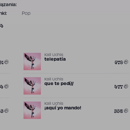
ązania:
ki:
Pop
34
Kali Uchis
telepatía
31
679
Kali Uchis
​que te pedí//
94
477
Kali Uchis
​¡aquí yo mando!
53
358