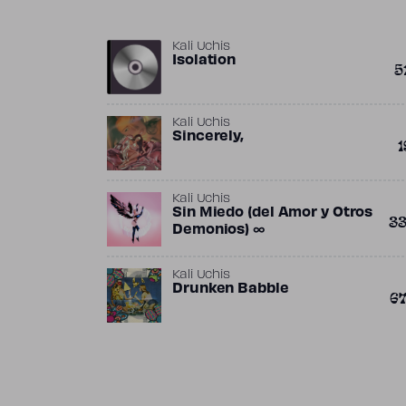
Kali Uchis
Isolation
5
Kali Uchis
Sincerely,
1
Kali Uchis
Sin Miedo (del Amor y Otros
3
Demonios) ∞
Kali Uchis
Drunken Babble
6