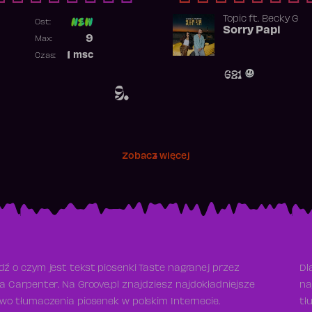
Topic
ft.
Becky G
Ost:
Sorry Papi
Poprzednia pozycja
9
Max:
Najwyższa pozycja
1
msc
Czas:
Obecność w rankingu
621
9.
Zobacz więcej
ź o czym jest tekst piosenki Taste nagranej przez
Dl
a Carpenter. Na Groove.pl znajdziesz najdokładniejsze
na
wo tłumaczenia piosenek w polskim Internecie.
tł