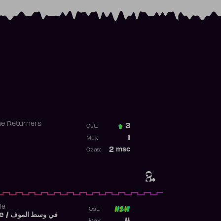
he Returners
3
Ost.:
Poprzednia pozycja
1
Max:
Najwyższa pozycja
2
msc
Czas:
Obecność w rankingu
2.
le
Ost:
Fi West El Mouve / في وسط الموف
Poprzednia pozycja