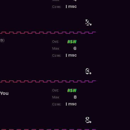
4
Max:
Najwyższa pozycja
1
msc
Czas:
Obecność w rankingu
4.
수현)
Ost:
Poprzednia pozycja
6
Max:
Najwyższa pozycja
1
msc
Czas:
Obecność w rankingu
6.
Ost:
 You
Poprzednia pozycja
8
Max:
Najwyższa pozycja
1
msc
Czas:
Obecność w rankingu
8.