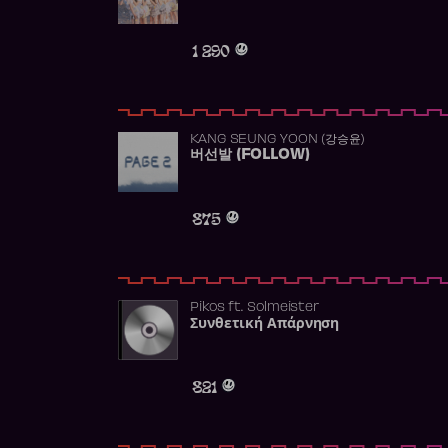
1 290
KANG SEUNG YOON (강승윤)
버선발 (FOLLOW)
875
Pikos
ft.
Solmeister
Συνθετική Απάρνηση
821