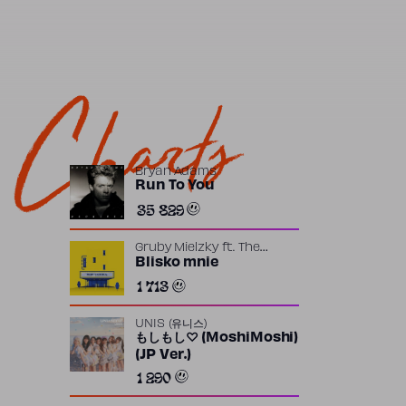
Charts
Bryan Adams
Run To You
35 829
Gruby Mielzky
ft.
The
Returners
Blisko mnie
1 713
UNIS (유니스)
もしもし♡ (MoshiMoshi)
(JP Ver.)
1 290