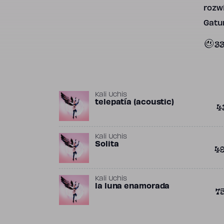
rozwi
Gatun
3
Kali Uchis
​telepatía (acoustic)
4
Kali Uchis
Solita
4
Kali Uchis
​la luna enamorada
7