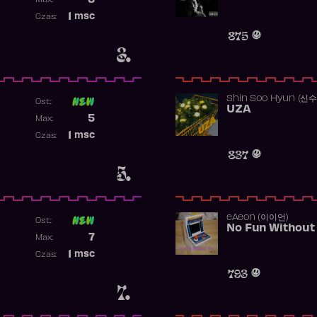
3
Max:
Najwyższa pozycja
1
msc
Czas:
Obecność w rankingu
875
3.
Shin Soo Hyun (신
Ost:
UZA
Poprzednia pozycja
5
Max:
Najwyższa pozycja
1
msc
Czas:
Obecność w rankingu
837
5.
​eAeon (이이언)
Ost:
No Fun Without
Poprzednia pozycja
7
Max:
Najwyższa pozycja
1
msc
Czas:
Obecność w rankingu
793
7.