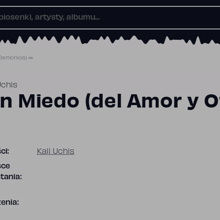
 Demonios) ∞
Uchis
in Miedo (del Amor y 
ci:
Kali Uchis
sce
tania:
enia: