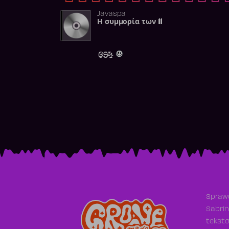
Javaspa
Η συμμορία των 11
694
Sprawd
Sabrin
teksto