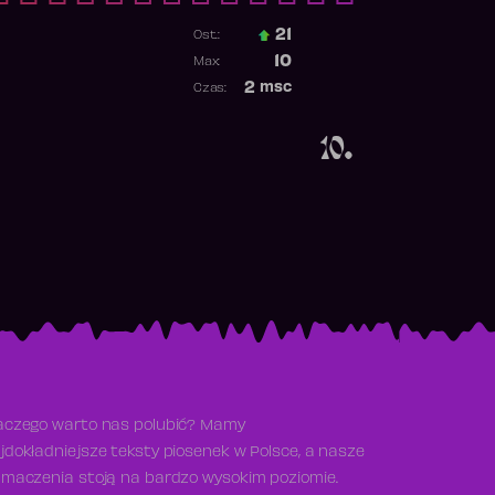
21
Ost.:
Poprzednia pozycja
10
Max:
Najwyższa pozycja
2
msc
Czas:
Obecność w rankingu
10.
aczego warto nas polubić? Mamy
jdokładniejsze teksty piosenek w Polsce, a nasze
umaczenia stoją na bardzo wysokim poziomie.