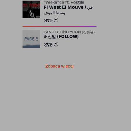
Freekence
ft.
Hostile
Fi West El Mouve / في
وسط الموف
875
KANG SEUNG YOON (강승윤)
버선발 (FOLLOW)
875
Zobacz więcej