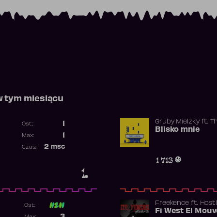
w tym miesiącu
Gruby Mielzky
ft.
T
1
Ost.:
Blisko mnie
Poprzednia pozycja
1
Max:
Najwyższa pozycja
2
msc
Czas:
Obecność w rankingu
1 713
1.
Freekence
ft.
Hosti
Ost:
Poprzednia pozycja