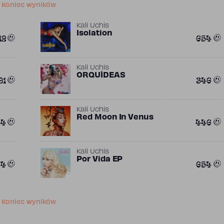
Koniec wyników
Kali Uchis
Isolation
12
654
Kali Uchis
ORQUÍDEAS
91
346
Kali Uchis
Red Moon In Venus
34
446
Kali Uchis
Por Vida EP
74
654
Koniec wyników