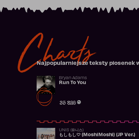
Charts
Najpopularniejsze teksty piosenek 
Bryan Adams
Run To You
35 829
UNIS (유니스)
もしもし♡ (MoshiMoshi) (JP Ver.)